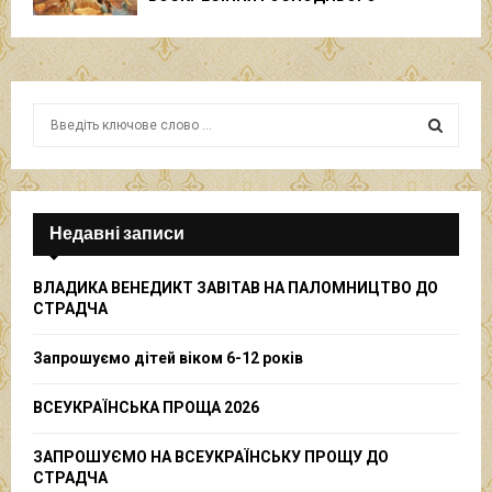
S
e
a
S
r
c
E
h
Недавні записи
f
A
o
ВЛАДИКА ВЕНЕДИКТ ЗАВІТАВ НА ПАЛОМНИЦТВО ДО
r
R
СТРАДЧА
:
C
Запрошуємо дітей віком 6-12 років
H
ВСЕУКРАЇНСЬКА ПРОЩА 2026
ЗАПРОШУЄМО НА ВСЕУКРАЇНСЬКУ ПРОЩУ ДО
СТРАДЧА