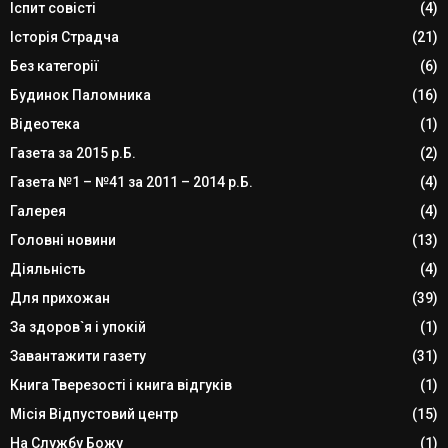
Іспит совісті
(4)
Історія Страдча
(21)
Без категорії
(6)
Будинок Паломника
(16)
Відеотека
(1)
Газета за 2015 р.Б.
(2)
Газета №1 – №41 за 2011 – 2014 р.Б.
(4)
Галерея
(4)
Головні новини
(13)
Діяльність
(4)
Для прихожан
(39)
За здоров`я і упокій
(1)
Завантажити газету
(31)
Книга Тверезості і книга відгуків
(1)
Місія Відпустовий центр
(15)
На Службу Божу
(1)