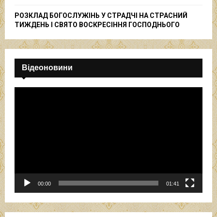
РОЗКЛАД БОГОСЛУЖІНЬ У СТРАДЧІ НА СТРАСНИЙ
ТИЖДЕНЬ І СВЯТО ВОСКРЕСІННЯ ГОСПОДНЬОГО
Відеоновини
В
і
д
е
о
п
р
о
г
р
00:00
01:41
а
в
а