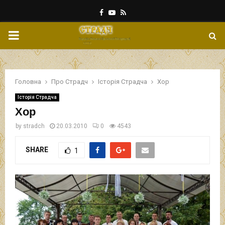
Facebook
Youtube
Rss
PRIMARY
MENU
Головна
Про Страдч
Історія Страдча
Хор
Історія Страдча
Хор
by
stradch
20.03.2010
0
4543
SHARE
1