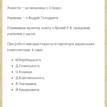
Хористи – це мешканці с.Страдч.
Керівник – п.Андрій Голодрига.
Отримавши музичну освіту п.Яремій Р.А. працював
учителем у школі.
При роботі використовується партитура українських
композиторів, а саме:
М.Вербицького,
Д.Січинського,
О.Кошиця,
Д.Бортнянського,
А.Гнатишина,
Й.Кишакевича.