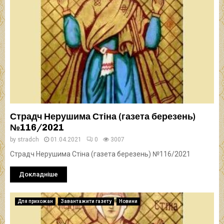
Страдч Нерушима Стіна (газета березень)
№116/2021
by
stradch
01.04.2021
0
3007
Страдч Нерушима Стіна (газета березень) №116/2021
Докладніше
Для прихожан
Завантажити газету
Новини