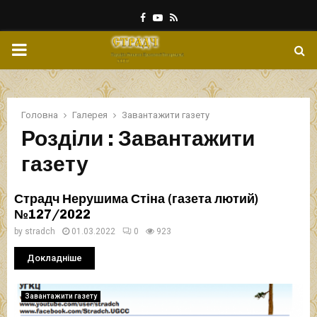
Facebook
Youtube
Rss
PRIMARY
MENU
Головна
Галерея
Завантажити газету
Розділи : Завантажити
газету
Страдч Нерушима Стіна (газета лютий)
№127/2022
by
stradch
01.03.2022
0
923
Докладніше
Завантажити газету