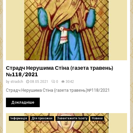
Страдч Нерушима Стіна (газета травень)
№118/2021
by
stradch
08.05.2021
0
3042
Страдч Нерушима Стіна (газета травень)№118/2021
Докладніше
Інформація
Для прихожан
Завантажити газету
Новини