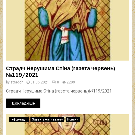
Страдч Нерушима Стіна (газета червень)
№119/2021
by
stradch
01.06.2021
0
2209
Страдч Нерушима Стіна (газета червень)№119/2021
Докладніше
Інформація
Завантажити газету
Новини