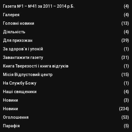
Газета №1 – №41 за 2011 – 2014 р.Б.
(4)
Галерея
(4)
Головні новини
(13)
Діяльність
(4)
Для прихожан
(39)
За здоров`я і упокій
(1)
Завантажити газету
(31)
Книга Тверезості і книга відгуків
(1)
Місія Відпустовий центр
(15)
На Службу Божу
(1)
Наші священики
(4)
Новини
(3)
Новини
(234)
Оголошення
(53)
Парафія
(5)