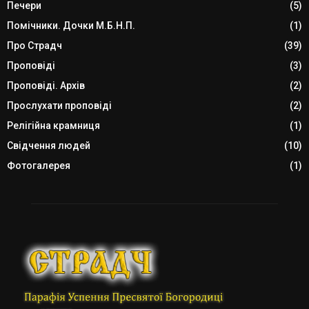
Печери
(5)
Помічники. Дочки М.Б.Н.П.
(1)
Про Страдч
(39)
Проповіді
(3)
Проповіді. Архів
(2)
Прослухати проповіді
(2)
Релігійна крамниця
(1)
Свідчення людей
(10)
Фотогалерея
(1)