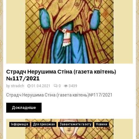
Страдч Нерушима Стіна (газета квітень)
№117/2021
by
stradch
01.04.2021
0
3439
Страдч Нерушима Стіна (газета квітень)№117/2021
Докладніше
Інформація
Для прихожан
Завантажити газету
Новини