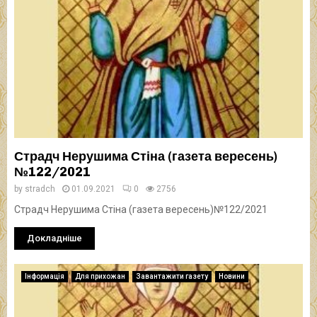
Страдч Нерушима Стіна (газета вересень)
№122/2021
by
stradch
01.09.2021
0
2756
Страдч Нерушима Стіна (газета вересень)№122/2021
Докладніше
Інформація
Для прихожан
Завантажити газету
Новини