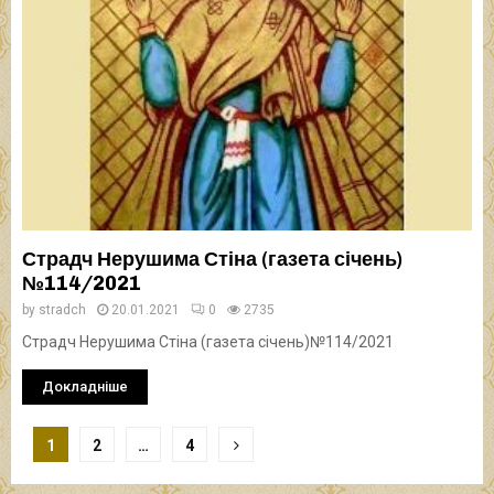
Страдч Нерушима Стіна (газета січень)
№114/2021
by
stradch
20.01.2021
0
2735
Страдч Нерушима Стіна (газета січень)№114/2021
Докладніше
Навігація
1
2
…
4
записів