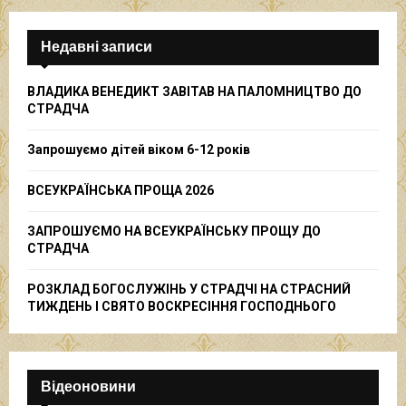
r
c
E
h
Недавні записи
f
A
o
ВЛАДИКА ВЕНЕДИКТ ЗАВІТАВ НА ПАЛОМНИЦТВО ДО
r
R
СТРАДЧА
:
C
Запрошуємо дітей віком 6-12 років
H
ВСЕУКРАЇНСЬКА ПРОЩА 2026
ЗАПРОШУЄМО НА ВСЕУКРАЇНСЬКУ ПРОЩУ ДО
СТРАДЧА
РОЗКЛАД БОГОСЛУЖІНЬ У СТРАДЧІ НА СТРАСНИЙ
ТИЖДЕНЬ І СВЯТО ВОСКРЕСІННЯ ГОСПОДНЬОГО
Відеоновини