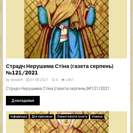
Страдч Нерушима Стіна (газета серпень)
№121/2021
by
stradch
01.08.2021
0
2461
Страдч Нерушима Стіна (газета серпень)№121/2021
Докладніше
Інформація
Для прихожан
Завантажити газету
Новини