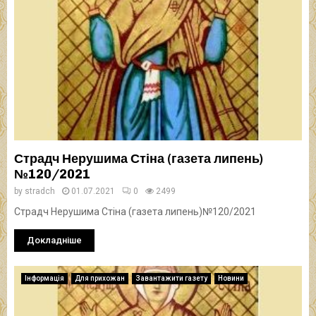
Страдч Нерушима Стіна (газета липень)
№120/2021
by
stradch
01.07.2021
0
2499
Страдч Нерушима Стіна (газета липень)№120/2021
Докладніше
Інформація
Для прихожан
Завантажити газету
Новини