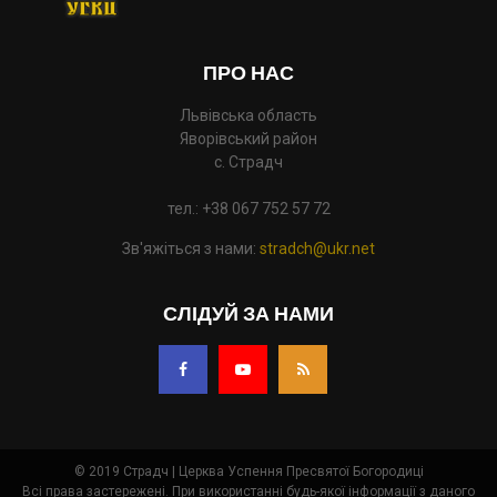
ПРО НАС
Львівська область
Яворівський район
с. Страдч
тел.: +38 067 752 57 72
Зв'яжіться з нами:
stradch@ukr.net
СЛІДУЙ ЗА НАМИ
© 2019 Страдч | Церква Успення Пресвятої Богородиці
Всі права застережені. При використанні будь-якої інформації з даного