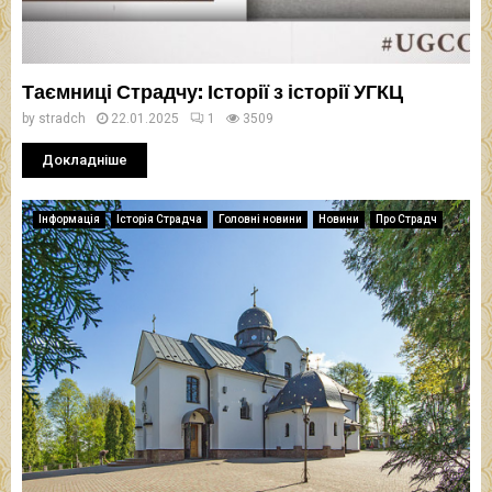
Таємниці Страдчу: Історії з історії УГКЦ
by
stradch
22.01.2025
1
3509
Докладніше
Інформація
Історія Страдча
Головні новини
Новини
Про Страдч