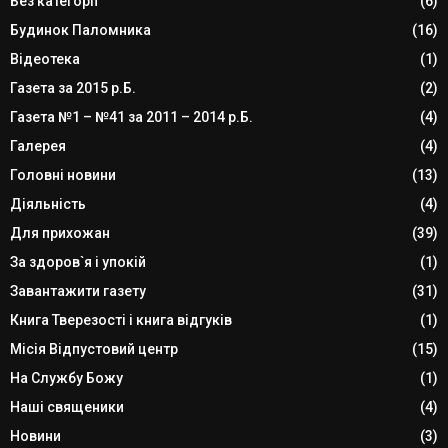
Без категорії
(6)
Будинок Паломника
(16)
Відеотека
(1)
Газета за 2015 р.Б.
(2)
Газета №1 – №41 за 2011 – 2014 р.Б.
(4)
Галерея
(4)
Головні новини
(13)
Діяльність
(4)
Для прихожан
(39)
За здоров`я і упокій
(1)
Завантажити газету
(31)
Книга Тверезості і книга відгуків
(1)
Місія Відпустовий центр
(15)
На Службу Божу
(1)
Наші священики
(4)
Новини
(3)