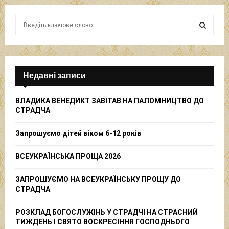
S
e
a
S
r
c
E
h
Недавні записи
f
A
o
ВЛАДИКА ВЕНЕДИКТ ЗАВІТАВ НА ПАЛОМНИЦТВО ДО
r
R
СТРАДЧА
:
C
Запрошуємо дітей віком 6-12 років
H
ВСЕУКРАЇНСЬКА ПРОЩА 2026
ЗАПРОШУЄМО НА ВСЕУКРАЇНСЬКУ ПРОЩУ ДО
СТРАДЧА
РОЗКЛАД БОГОСЛУЖІНЬ У СТРАДЧІ НА СТРАСНИЙ
ТИЖДЕНЬ І СВЯТО ВОСКРЕСІННЯ ГОСПОДНЬОГО