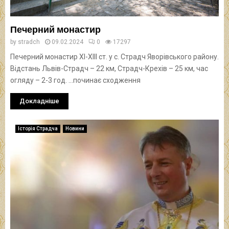
Печерний монастир
by
stradch
09.02.2024
0
17297
Печерний монастир XІ-XІІІ ст. у с. Страдч Яворівського району.
Відстань Львів-Страдч – 22 км, Страдч-Крехів – 25 км, час
огляду – 2-3 год. …починає сходження
Докладніше
Історія Страдча
Новини