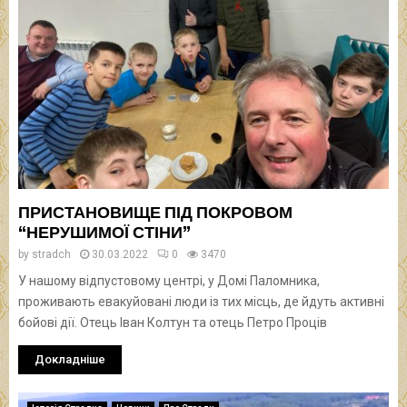
ПРИСТАНОВИЩЕ ПІД ПОКРОВОМ
“НЕРУШИМОЇ СТІНИ”
by
stradch
30.03.2022
0
3470
У нашому відпустовому центрі, у Домі Паломника,
проживають евакуйовані люди із тих місць, де йдуть активні
бойові дії. Отець Іван Колтун та отець Петро Проців
Докладніше