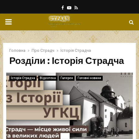
Facebook
Youtube
Rss
PRIMARY
MENU
Головна
Про Страдч
Історія Страдча
Розділи : Історія Страдча
Історія Страдча
Відеотека
Галерея
Головні новини