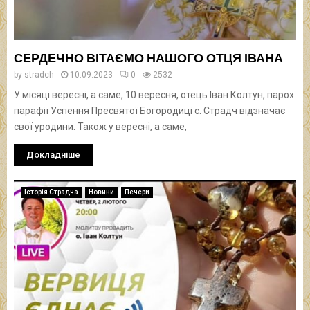
СЕРДЕЧНО ВІТАЄМО НАШОГО ОТЦЯ ІВАНА
by
stradch
10.09.2023
0
2532
У місяці вересні, а саме, 10 вересня, отець Іван Колтун, парох
парафії Успення Пресвятої Богородиці с. Страдч відзначає
свої уродини. Також у вересні, а саме,
Докладніше
Історія Страдча
Новини
Печери