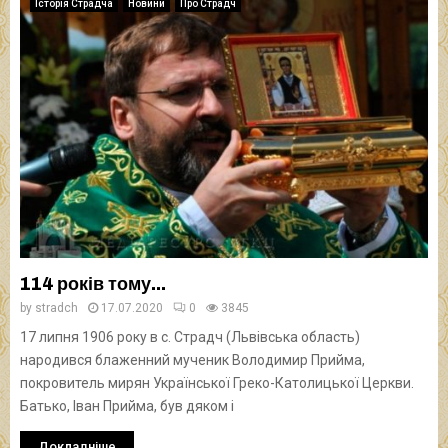
Історія Страдча
Новини
Про Страдч
114 років тому…
by
stradch
17.07.2020
0
3845
17 липня 1906 року в с. Страдч (Львівська область)
народився блаженний мученик Володимир Прийма,
покровитель мирян Української Греко-Католицької Церкви.
Батько, Іван Прийма, був дяком і
Докладніше