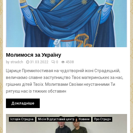
Молимося за Україну
by
stradch
31.03.2022
0
4508
Царице Премилостивая на чудотворній іконі Страдецькій,
величаємо славне заступництво Твоє материнськеє за нас,
грішних дітей Твоїх. Молитвами Своїми неустанними Ти
рятуєш нас із тяжких обставин
Докладніше
Історія Страдча
Місія Відпустовий центр
Новини
Про Страдч