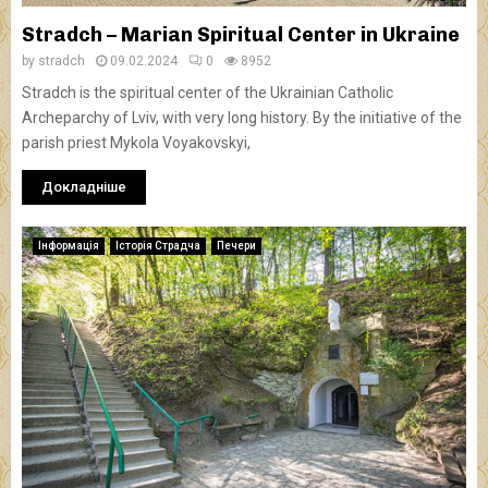
Stradch – Marian Spiritual Center in Ukraine
by
stradch
09.02.2024
0
8952
Stradch is the spiritual center of the Ukrainian Catholic
Archeparchy of Lviv, with very long history. By the initiative of the
parish priest Mykola Voyakovskyi,
Докладніше
Інформація
Історія Страдча
Печери