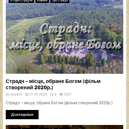
Історія Страдча
Новини
Про Страдч
Страдч – місце, обране Богом (фільм
створений 2020р.)
by
stradch
21.09.2020
0
5427
Страдч – місце, обране Богом (фільм створений 2020р.)
Докладніше