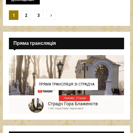
Навігація
1
2
3
записів
Пряма трансляція
ПРЯМА ТРАНСЛЯЦІЯ ЗІ СТРАДЧА