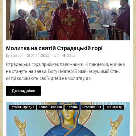
Молитва на святій Страдецькій горі
by
stradch
01.11.2022
0
2352
Страдецька гора приймає паломників. Ні пандемія, ні війна
не стануть на заваді Богу і Матері Божій Нерушимій Стіні,
котрі скликають своїх дітей на молитву до
Докладніше
Історія Страдча
Головні новини
Новини
Оголошення
Про Страдч