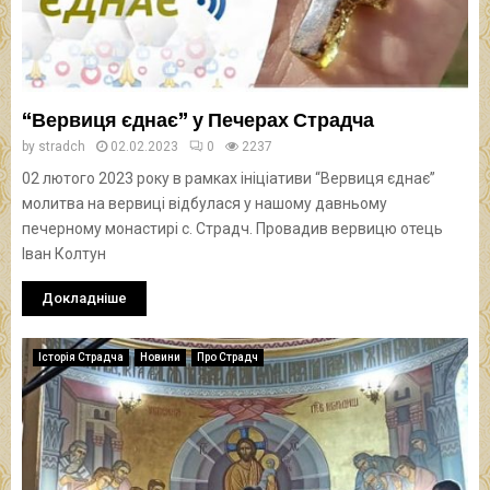
“Вервиця єднає” у Печерах Страдча
by
stradch
02.02.2023
0
2237
02 лютого 2023 року в рамках ініціативи “Вервиця єднає”
молитва на вервиці відбулася у нашому давньому
печерному монастирі с. Страдч. Провадив вервицю отець
Іван Колтун
Докладніше
Історія Страдча
Новини
Про Страдч