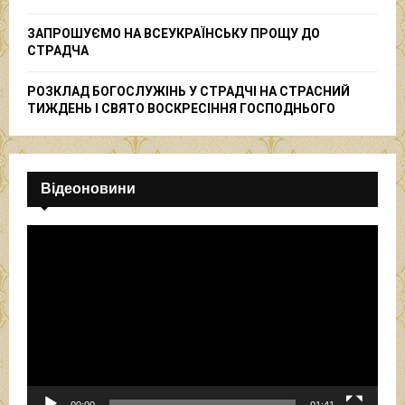
ЗАПРОШУЄМО НА ВСЕУКРАЇНСЬКУ ПРОЩУ ДО
СТРАДЧА
РОЗКЛАД БОГОСЛУЖІНЬ У СТРАДЧІ НА СТРАСНИЙ
ТИЖДЕНЬ І СВЯТО ВОСКРЕСІННЯ ГОСПОДНЬОГО
Відеоновини
В
і
д
е
о
п
р
о
г
р