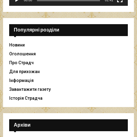
00:00
01:41
а
в
а
ч
Популярні розділи
Новини
Оголошення
Про Страдч
Для прихожан
Інформація
Завантажити газету
Історія Страдча
Архіви