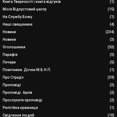
Книга Тверезості і книга відгуків
(1)
Місія Відпустовий центр
(15)
На Службу Божу
(1)
Наші священики
(4)
Новини
(234)
Новини
(3)
Оголошення
(53)
Парафія
(5)
Печери
(5)
Помічники. Дочки М.Б.Н.П.
(1)
Про Страдч
(39)
Проповіді
(3)
Проповіді. Архів
(2)
Прослухати проповіді
(2)
Релігійна крамниця
(1)
Свідчення людей
(10)