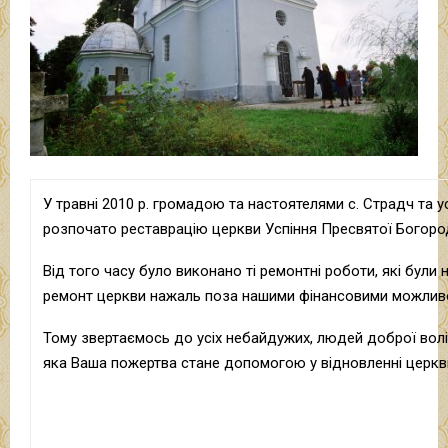
У травні 2010 р. громадою та настоятелями с. Страдч та 
розпочато реставрацію церкви Успіння Пресвятої Богород
Від того часу було виконано ті ремонтні роботи, які були 
ремонт церкви нажаль поза нашими фінансовими можлив
Тому звертаємось до усіх небайдужих, людей доброї волі
яка Ваша пожертва стане допомогою у відновленні церкв