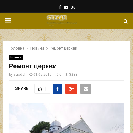
Facebook
Youtube
Rss
PRIMARY
MENU
Головна
Новини
Ремонт церкви
Новини
Ремонт церкви
by
stradch
01.05.2010
0
3288
SHARE
1