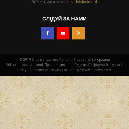
Зв'яжіться з нами:
stradch@ukr.net
СЛІДУЙ ЗА НАМИ
© 2019 Страдч | Церква Успення Пресвятої Богородиці
Всі права застережені. При використанні будь-якої інформації з даного
сайту обов'язкове посилання на http://www.stradch.com.