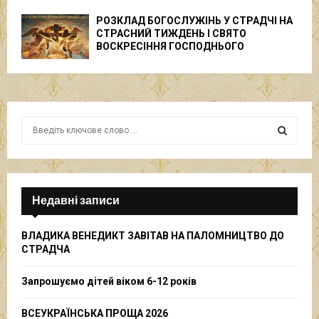
РОЗКЛАД БОГОСЛУЖІНЬ У СТРАДЧІ НА
СТРАСНИЙ ТИЖДЕНЬ І СВЯТО
ВОСКРЕСІННЯ ГОСПОДНЬОГО
S
e
a
S
r
c
E
h
Недавні записи
f
A
o
ВЛАДИКА ВЕНЕДИКТ ЗАВІТАВ НА ПАЛОМНИЦТВО ДО
r
R
СТРАДЧА
:
C
Запрошуємо дітей віком 6-12 років
H
ВСЕУКРАЇНСЬКА ПРОЩА 2026