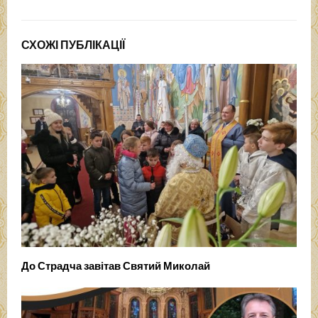
СХОЖІ ПУБЛІКАЦІЇ
До Страдча завітав Святий Миколай