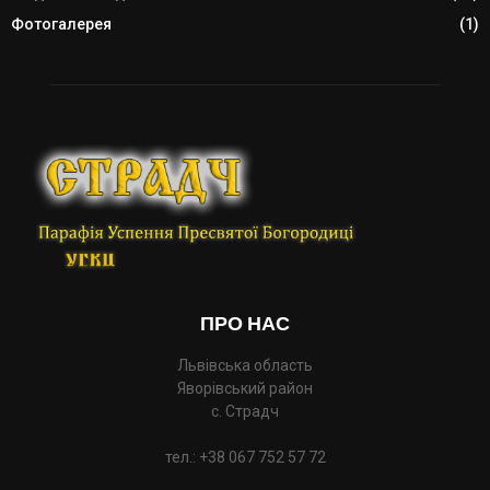
Фотогалерея
(1)
ПРО НАС
Львівська область
Яворівський район
с. Страдч
тел.: +38 067 752 57 72