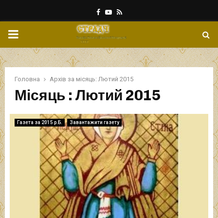
Facebook
Youtube
Rss
PRIMARY
MENU
Головна
Архів за місяць: Лютий 2015
Місяць : Лютий 2015
Газета за 2015 р.Б.
Завантажити газету