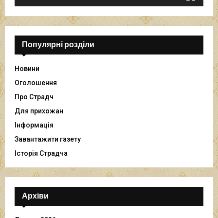
а
в
а
ч
Популярні розділи
Новини
Оголошення
Про Страдч
Для прихожан
Інформація
Завантажити газету
Історія Страдча
Архіви