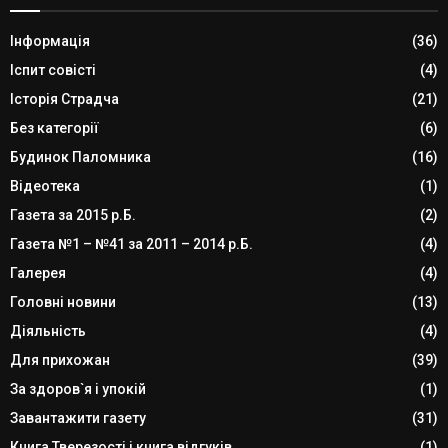
Інформація
(36)
Іспит совісті
(4)
Історія Страдча
(21)
Без категорії
(6)
Будинок Паломника
(16)
Відеотека
(1)
Газета за 2015 р.Б.
(2)
Газета №1 – №41 за 2011 – 2014 р.Б.
(4)
Галерея
(4)
Головні новини
(13)
Діяльність
(4)
Для прихожан
(39)
За здоров`я і упокій
(1)
Завантажити газету
(31)
Книга Тверезості і книга відгуків
(1)