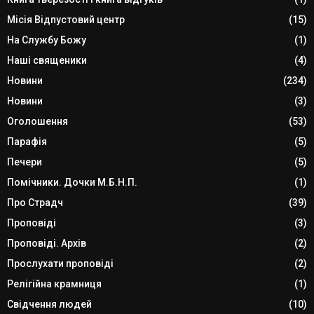
Місія Відпустовий центр
(15)
На Службу Божу
(1)
Наші священики
(4)
Новини
(234)
Новини
(3)
Оголошення
(53)
Парафія
(5)
Печери
(5)
Помічники. Дочки М.Б.Н.П.
(1)
Про Страдч
(39)
Проповіді
(3)
Проповіді. Архів
(2)
Прослухати проповіді
(2)
Релігійна крамниця
(1)
Свідчення людей
(10)