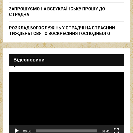
ЗАПРОШУЄМО НА ВСЕУКРАЇНСЬКУ ПРОЩУ ДО
СТРАДЧА
РОЗКЛАД БОГОСЛУЖІНЬ У СТРАДЧІ НА СТРАСНИЙ
ТИЖДЕНЬ І СВЯТО ВОСКРЕСІННЯ ГОСПОДНЬОГО
Відеоновини
В
і
д
е
о
п
р
о
г
р
00:00
01:41