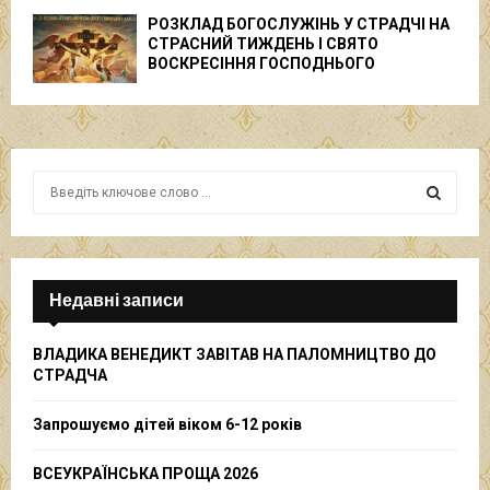
РОЗКЛАД БОГОСЛУЖІНЬ У СТРАДЧІ НА
СТРАСНИЙ ТИЖДЕНЬ І СВЯТО
ВОСКРЕСІННЯ ГОСПОДНЬОГО
S
e
a
S
r
c
E
h
Недавні записи
f
A
o
ВЛАДИКА ВЕНЕДИКТ ЗАВІТАВ НА ПАЛОМНИЦТВО ДО
r
R
СТРАДЧА
:
C
Запрошуємо дітей віком 6-12 років
H
ВСЕУКРАЇНСЬКА ПРОЩА 2026