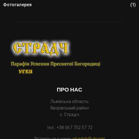
Фотогалерея
(1)
ПРО НАС
Львівська область
Яворівський район
с. Страдч
тел.: +38 067 752 57 72
Зв'яжіться з нами:
stradch@ukr.net