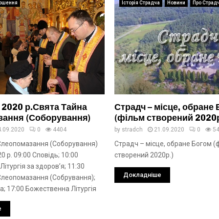
ошення
Історія Страдча
Новини
Про Страд
 2020 р.Свята Тайна
Страдч – місце, обране
ання (Соборування)
(фільм створений 2020р
4.09.2020
0
4404
by
stradch
21.09.2020
0
5
Єлеопомазання (Соборування)
Страдч – місце, обране Богом (
0 р. 09:00 Сповідь; 10:00
створений 2020р.)
ітургія за здоров’я; 11:30
Докладніше
Єлеопомазання (Собрування);
; 17:00 Божественна Літургія
е