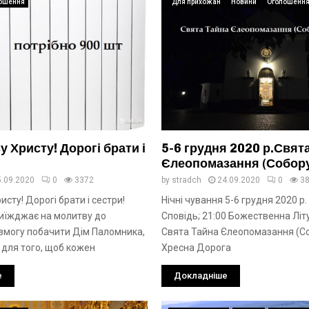
ошення
Для прихожан
Новини
Оголошенн
у Христу! Дорогі брати і
5-6 грудня 2020 р.Свят
Єлеопомазання (Собор
5.09.2020
0
3372
by
stradch
24.09.2020
0
3
исту! Дорогі брати і сестри!
Нічні чування 5-6 грудня 2020 р.
риїжджає на молитву до
Сповідь; 21:00 Божественна Літу
 змогу побачити Дім Паломника,
Свята Тайна Єлеопомазання (С
 для того, щоб кожен
Хресна Дорога
е
Докладніше