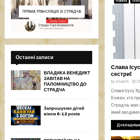
Новини
Огол
ПРЯМА ТРАНСЛЯЦІЯ ЗІ СТРАДЧА
Останні записи
Слава Ісус
ВЛАДИКА ВЕНЕДИКТ
сестри!
ЗАВІТАВ НА
by
stradch
2
ПАЛОМНИЦТВО ДО
СТРАДЧА
Слава Ісусу Хр
Кожен, хто п
Страдча, має
Запрошуємо дітей
який зводимо
віком 6-12 років
Докладніш