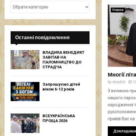
Новини
Останні повідомлення
ВЛАДИКА ВЕНЕДИКТ
ЗАВІТАВ НА
ПАЛОМНИЦТВО ДО
СТРАДЧА
Многії літ
by
stradch
1
Запрошуємо дітей
віком 6-12 років
З великою при
нашого пароха
народження т
рукоположенн
ВСЕУКРАЇНСЬКА
привів Вас н
ПРОЩА 2026
Докладніш