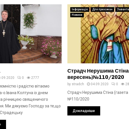
Інформація
Для прихожан
Заванта
Новини
а
Страдч Нерушима Стіна 
вересень)№110/2020
0.09.2020
0
2777
by
stradch
04.09.2020
0
2
ємністю і радістю вітаємо
Страдч Нерушима Стіна (газета
-о.Івана Колтуна із днем
№110/2020
а річницею священичого
я. Ми дякуємо Господу за те,що
Докладніше
а Страдецьку
е