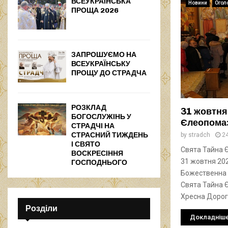
ВСЕУКРАЇНСЬКА
Новини
Огол
ПРОЩА 2026
ЗАПРОШУЄМО НА
ВСЕУКРАЇНСЬКУ
ПРОЩУ ДО СТРАДЧА
РОЗКЛАД
31 жовтня
БОГОСЛУЖІНЬ У
Єлеопомаз
СТРАДЧІ НА
СТРАСНИЙ ТИЖДЕНЬ
by
stradch
2
І СВЯТО
Свята Тайна 
ВОСКРЕСІННЯ
31 жовтня 202
ГОСПОДНЬОГО
Божественна Л
Свята Тайна 
Хресна Дорога
Розділи
Докладніш