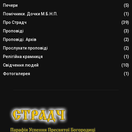
Печери
(5)
Помічники. Дочки М.Б.Н.П.
(1)
Про Страдч
(39)
Проповіді
(3)
Проповіді. Архів
(2)
Прослухати проповіді
(2)
Релігійна крамниця
(1)
Свідчення людей
(10)
Фотогалерея
(1)