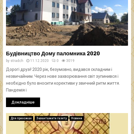
Будівництво Дому паломника 2020
by
stradch
11.12.2020
0
3019
Дорогі друзі! 2020 рік, безумовно, видався складним і
незвичайним. Через нове захворювання світ зупинився і
необхідно було вносити корективи у звичний ритм життя.
Пандемія і
Докладніше
Для прихожан
Завантажити газету
Новини