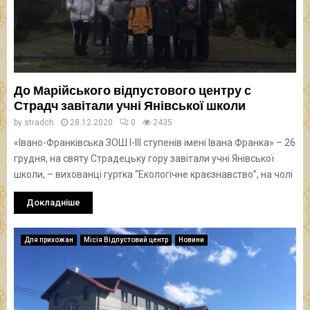
До Марійського відпустового центру с
Страдч завітали учні Янівської школи
by
stradch
28.12.2020
0
2435
«Івано-Франківська ЗОШ І-ІІІ ступенів імені Івана Франка» – 26
грудня, на святу Страдецьку гору завітали учні Янівської
школи, – вихованці гуртка “Екологічне краєзнавство”, на чолі
Докладніше
Для прихожан
Місія Відпустовий центр
Новини