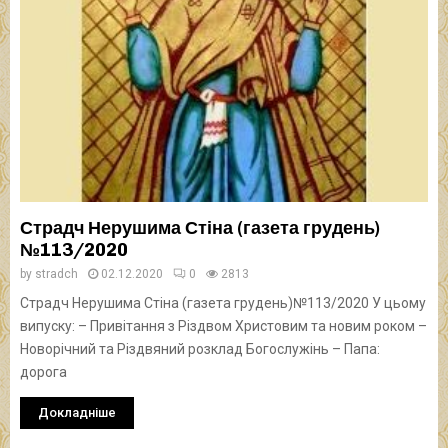
Страдч Нерушима Стіна (газета грудень)
№113/2020
by
stradch
02.12.2020
0
2813
Страдч Нерушима Стіна (газета грудень)№113/2020 У цьому
випуску: – Привітання з Різдвом Христовим та новим роком –
Новорічний та Різдвяний розклад Богослужінь – Папа:
дорога
Докладніше