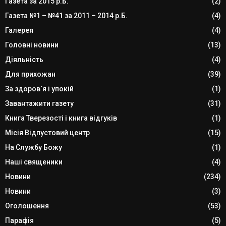
Газета за 2015 р.Б.
(2)
Газета №1 – №41 за 2011 – 2014 р.Б.
(4)
Галерея
(4)
Головні новини
(13)
Діяльність
(4)
Для прихожан
(39)
За здоров`я і упокій
(1)
Завантажити газету
(31)
Книга Тверезості і книга відгуків
(1)
Місія Відпустовий центр
(15)
На Службу Божу
(1)
Наші священики
(4)
Новини
(234)
Новини
(3)
Оголошення
(53)
Парафія
(5)