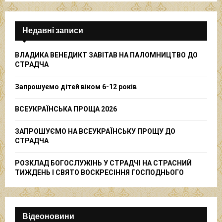
S
r
c
E
h
Недавні записи
f
A
o
ВЛАДИКА ВЕНЕДИКТ ЗАВІТАВ НА ПАЛОМНИЦТВО ДО
r
R
СТРАДЧА
:
C
Запрошуємо дітей віком 6-12 років
H
ВСЕУКРАЇНСЬКА ПРОЩА 2026
ЗАПРОШУЄМО НА ВСЕУКРАЇНСЬКУ ПРОЩУ ДО
СТРАДЧА
РОЗКЛАД БОГОСЛУЖІНЬ У СТРАДЧІ НА СТРАСНИЙ
ТИЖДЕНЬ І СВЯТО ВОСКРЕСІННЯ ГОСПОДНЬОГО
Відеоновини