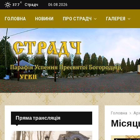
C
Страдч
06.08.2026
37.7
ГОЛОВНА
НОВИНИ
ПРО СТРАДЧ
ГАЛЕРЕЯ
Головна
Арх
Пряма трансляція
Місяць