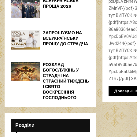
ВСЕУКРАЇНСЬКА
pxDpEVzNneW
ПРОЩА 2026
ZMnVF{/pdf}
тут ВИПУСК 
{pdf}https:/
86a80364ead0
ЗАПРОШУЄМО НА
YpxDpEV0VUd
ВСЕУКРАЇНСЬКУ
Jwd244{/pdf
ПРОЩУ ДО СТРАДЧА
тут ВИПУСК 
{pdf}https:/
РОЗКЛАД
a9af89dbae7b
БОГОСЛУЖІНЬ У
YpxDpEaUJiM
СТРАДЧІ НА
Z1Rv{/pdf} 
СТРАСНИЙ ТИЖДЕНЬ
І СВЯТО
Докладніш
ВОСКРЕСІННЯ
ГОСПОДНЬОГО
Розділи