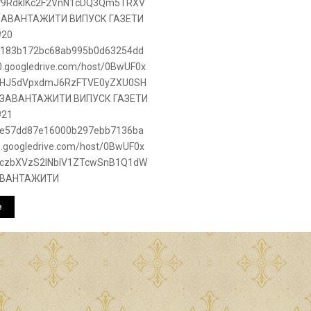
9RdklKc2F2VnN1cDQ3Qm5TRXV
 ЗАВАНТАЖИТИ ВИПУСК ГАЗЕТИ
№20
/8c183b172bc68ab995b0d63254dd
.googledrive.com/host/0BwUF0x
HJ5dVpxdmJ6RzFTVE0yZXU0SH
} ЗАВАНТАЖИТИ ВИПУСК ГАЗЕТИ
№21
/f8e57dd87e16000b297ebb7136ba
.googledrive.com/host/0BwUF0x
jczbXVzS2lNblV1ZTcwSnB1Q1dW
ЗАВАНТАЖИТИ
е