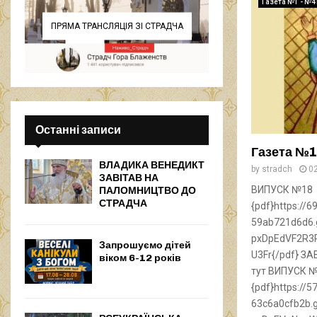
Газета №1 - №41
ПРЯМА ТРАНСЛЯЦІЯ ЗІ СТРАДЧА
Останні записи
Газета №1
ВЛАДИКА ВЕНЕДИКТ
by
stradch
0
ЗАВІТАВ НА
ВИПУСК №18
ПАЛОМНИЦТВО ДО
СТРАДЧА
{pdf}https:/
59ab721d6d6.
pxDpEdVF2R3
Запрошуємо дітей
U3Fr{/pdf} 
віком 6-12 років
тут ВИПУСК 
{pdf}https:/
63c6a0cfb2b.