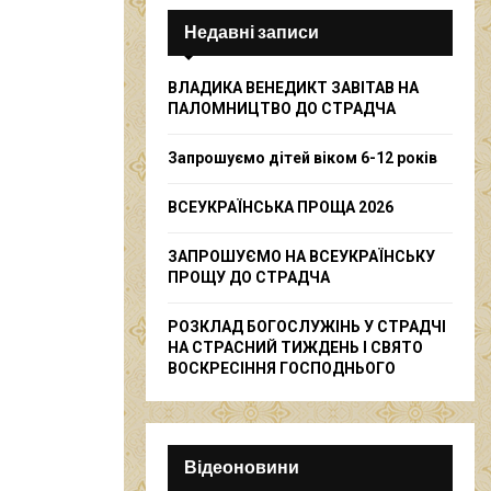
c
E
h
Недавні записи
f
A
o
ВЛАДИКА ВЕНЕДИКТ ЗАВІТАВ НА
r
R
ПАЛОМНИЦТВО ДО СТРАДЧА
:
C
Запрошуємо дітей віком 6-12 років
H
ВСЕУКРАЇНСЬКА ПРОЩА 2026
ЗАПРОШУЄМО НА ВСЕУКРАЇНСЬКУ
ПРОЩУ ДО СТРАДЧА
РОЗКЛАД БОГОСЛУЖІНЬ У СТРАДЧІ
НА СТРАСНИЙ ТИЖДЕНЬ І СВЯТО
ВОСКРЕСІННЯ ГОСПОДНЬОГО
Відеоновини