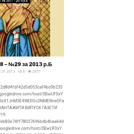
 за 2011 - 2014 р.Б.
8 – №29 за 2013 р.Б
2.01.2013
0
2671
/692d8d4fdf42d5d053caf4bc0b235
googledrive.com/host/0BwUF0xY
RsX1JnM3E4WER5c2NiMENneDFa
ЗАВАНТАЖИТИ ВИПУСК ГАЗЕТИ
№19
/57eb83e74ff78037696bdb4baa64d
googledrive.com/host/0BwUF0xY