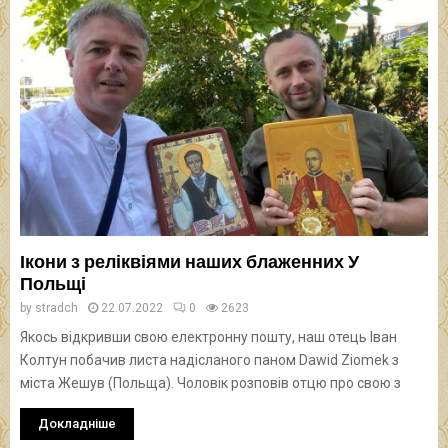
Ікони з реліквіями наших блаженних У
Польщі
by
stradch
22.07.2022
0
2623
Якось відкривши свою електронну пошту, наш отець Іван
Колтун побачив листа надісланого паном Dawid Ziomek з
міста Жешув (Польща). Чоловік розповів отцю про свою з
Докладніше