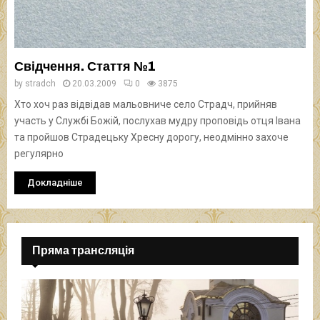
Свідчення. Стаття №1
by
stradch
20.03.2009
0
3875
Хто хоч раз відвідав мальовниче село Страдч, прийняв
участь у Службі Божій, послухав мудру проповідь отця Івана
та пройшов Страдецьку Хресну дорогу, неодмінно захоче
регулярно
Докладніше
Пряма трансляція