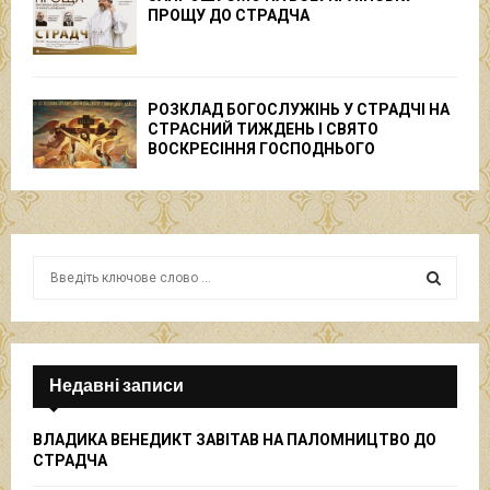
ПРОЩУ ДО СТРАДЧА
РОЗКЛАД БОГОСЛУЖІНЬ У СТРАДЧІ НА
СТРАСНИЙ ТИЖДЕНЬ І СВЯТО
ВОСКРЕСІННЯ ГОСПОДНЬОГО
S
e
a
S
r
c
E
h
Недавні записи
f
A
o
ВЛАДИКА ВЕНЕДИКТ ЗАВІТАВ НА ПАЛОМНИЦТВО ДО
r
R
СТРАДЧА
: