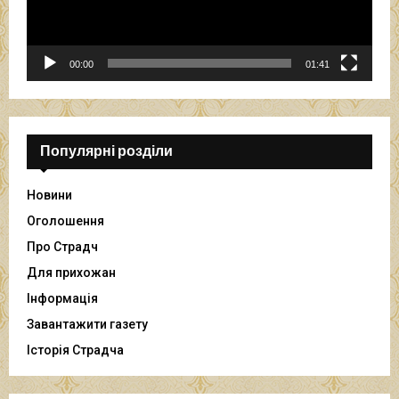
р
о
г
р
00:00
01:41
а
в
а
ч
Популярні розділи
Новини
Оголошення
Про Страдч
Для прихожан
Інформація
Завантажити газету
Історія Страдча