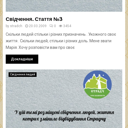
Свідчення. Стаття №3
by
stradch
20.03.2009
0
3454
Скільки людей стільки і різних призначень . Укожного своє
життя . Скільки людей, стільки і різних доль. Мене звати
Марія. Хочу розповісти вам про своє
Докладніше
Свідчення людей