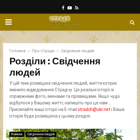
Facebook
Youtube
Rss
PRIMARY
MENU
Головна
Про Страдч
Свідчення людей
Розділи : Свідчення
людей
У цій темі розміщені свідчення людей, життя котрих
змінило відвідування Страдчу. Це реальні історії зі
справжніми фото, іменами та прізвищами. Якщо чудо
відбулося у Вашому житті, напишіть про це нам ….
Присилайте ваші історії на E-mail:
stradch@ukr.net
і Ваша
історія буде розміщена у цьому розділі.
Новини
Свідчення людей