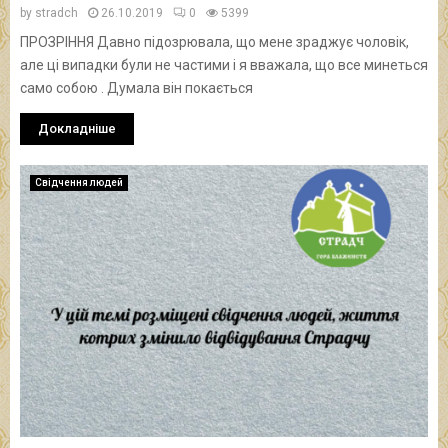
by
stradch
26.10.2019
0
5399
ПРОЗРІННЯ Давно підозрювала, що мене зраджує чоловік,
але ці випадки були не частими і я вважала, що все минеться
само собою . Думала він покається
Докладніше
Свідчення людей