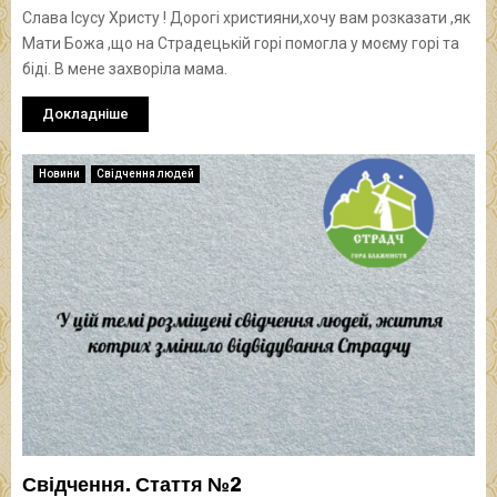
Слава Ісусу Христу ! Дорогі християни,хочу вам розказати ,як
Мати Божа ,що на Страдецькій горі помогла у моєму горі та
біді. В мене захворіла мама.
Докладніше
Новини
Свідчення людей
Свідчення. Стаття №2