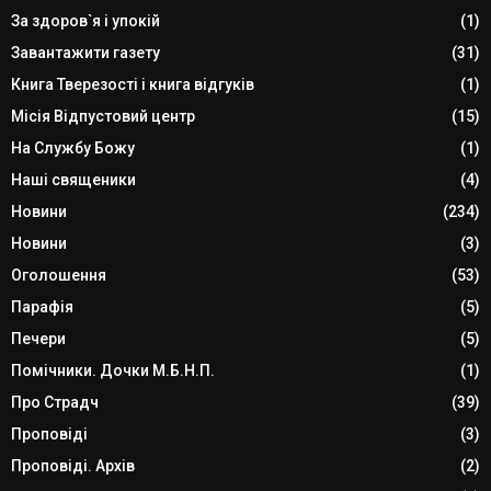
За здоров`я і упокій
(1)
Завантажити газету
(31)
Книга Тверезості і книга відгуків
(1)
Місія Відпустовий центр
(15)
На Службу Божу
(1)
Наші священики
(4)
Новини
(234)
Новини
(3)
Оголошення
(53)
Парафія
(5)
Печери
(5)
Помічники. Дочки М.Б.Н.П.
(1)
Про Страдч
(39)
Проповіді
(3)
Проповіді. Архів
(2)