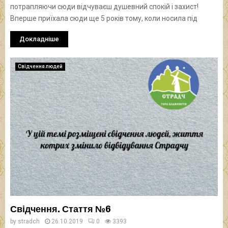
потрапляючи сюди відчуваєш душевний спокій і захист!
Вперше приїхала сюди ще 5 років тому, коли носила під
Докладніше
Свідчення людей
Свідчення. Стаття №6
by
stradch
26.10.2019
0
3393