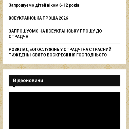
C
Запрошуємо дітей віком 6-12 років
H
ВСЕУКРАЇНСЬКА ПРОЩА 2026
ЗАПРОШУЄМО НА ВСЕУКРАЇНСЬКУ ПРОЩУ ДО
СТРАДЧА
РОЗКЛАД БОГОСЛУЖІНЬ У СТРАДЧІ НА СТРАСНИЙ
ТИЖДЕНЬ І СВЯТО ВОСКРЕСІННЯ ГОСПОДНЬОГО
Відеоновини
В
і
д
е
о
п