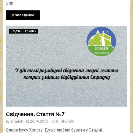
дар
Докладніше
Свідчення людей
Свідчення. Стаття №7
by
stradch
26.10.2019
0
3486
Слава Ісусу Христу! Дуже люблю бувати у Стадчі,