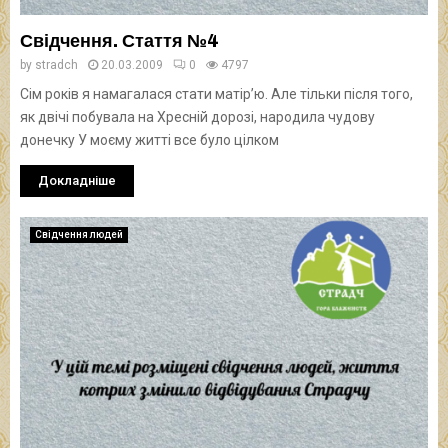
Свідчення. Стаття №4
by
stradch
20.03.2009
0
4797
Сім років я намагалася стати матір’ю. Але тільки після того,
як двічі побувала на Хресній дорозі, народила чудову
донечку У моєму житті все було цілком
Докладніше
Свідчення людей