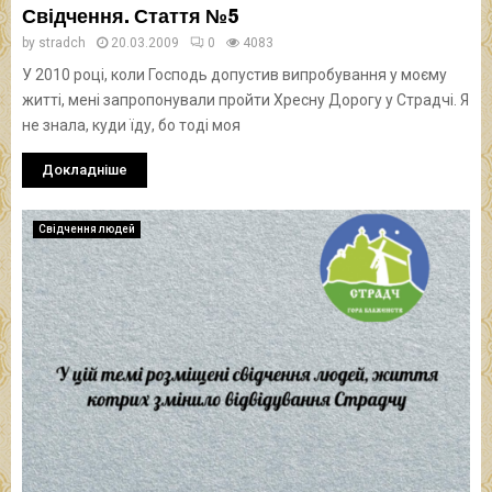
Свідчення. Стаття №5
by
stradch
20.03.2009
0
4083
У 2010 році, коли Господь допустив випробування у моєму
житті, мені запропонували пройти Хресну Дорогу у Страдчі. Я
не знала, куди їду, бо тоді моя
Докладніше
Свідчення людей