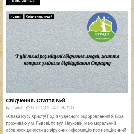
Докладніше
Новини
Свідчення людей
Свідчення. Стаття №8
by
stradch
26.10.2019
0
4198
«Слава Ісусу Христу! Подія чудесного оздоровлення! Я, Віра,
проживаю у м. Львові, по вул. Науковій, маю моральний
обов’язок донести до віруючих інформацію про неоціненний