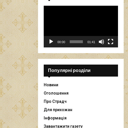
В
і
д
е
о
п
00:00
01:41
р
о
г
р
а
Популярні розділи
в
а
Новини
ч
Оголошення
Про Страдч
Для прихожан
Інформація
Завантажити газету