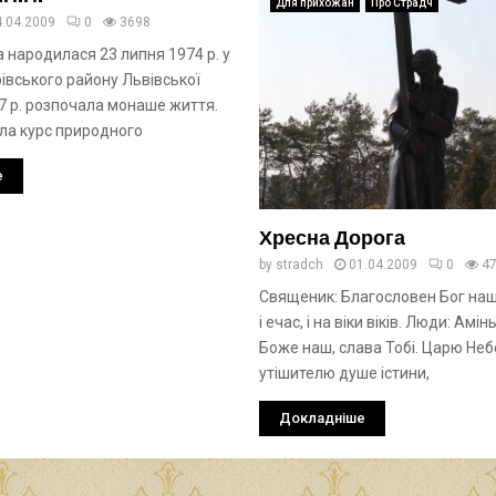
Для прихожан
Про Страдч
4.04.2009
0
3698
а народилася 23 липня 1974 р. у
рівського району Львівської
97 р. розпочала монаше життя.
шла курс природного
е
Хресна Дорога
by
stradch
01.04.2009
0
4
Священик: Благословен Бог наш
і ечас, і на віки віків. Люди: Амін
Боже наш, слава Тобі. Царю Неб
утішителю душе істини,
Докладніше