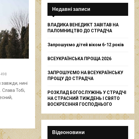
c
E
h
Недавні записи
f
A
o
ВЛАДИКА ВЕНЕДИКТ ЗАВІТАВ НА
r
R
ПАЛОМНИЦТВО ДО СТРАДЧА
:
C
Запрошуємо дітей віком 6-12 років
H
ВСЕУКРАЇНСЬКА ПРОЩА 2026
ЗАПРОШУЄМО НА ВСЕУКРАЇНСЬКУ
7498
ПРОЩУ ДО СТРАДЧА
 завжди, нині
ь. Слава Тобі,
РОЗКЛАД БОГОСЛУЖІНЬ У СТРАДЧІ
есний,
НА СТРАСНИЙ ТИЖДЕНЬ І СВЯТО
ВОСКРЕСІННЯ ГОСПОДНЬОГО
Відеоновини