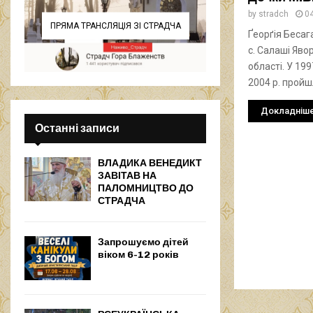
by
stradch
0
ПРЯМА ТРАНСЛЯЦІЯ ЗІ СТРАДЧА
Ґеорґія Бесаг
с. Салаші Яво
області. У 19
2004 р. прой
Докладніш
Останні записи
ВЛАДИКА ВЕНЕДИКТ
ЗАВІТАВ НА
ПАЛОМНИЦТВО ДО
СТРАДЧА
Запрошуємо дітей
віком 6-12 років