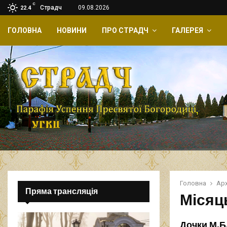
C
Страдч
09.08.2026
22.4
ГОЛОВНА
НОВИНИ
ПРО СТРАДЧ
ГАЛЕРЕЯ
Головна
Арх
Пряма трансляція
Місяць
Дочки М.Б