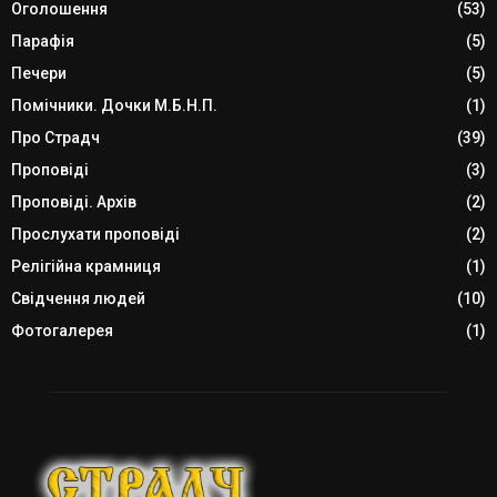
Оголошення
(53)
Парафія
(5)
Печери
(5)
Помічники. Дочки М.Б.Н.П.
(1)
Про Страдч
(39)
Проповіді
(3)
Проповіді. Архів
(2)
Прослухати проповіді
(2)
Релігійна крамниця
(1)
Свідчення людей
(10)
Фотогалерея
(1)