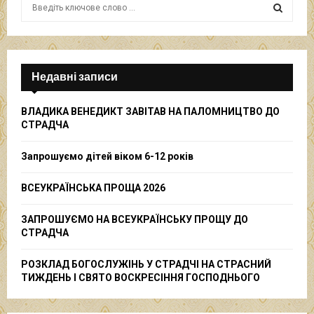
S
e
a
S
r
c
E
h
Недавні записи
f
A
o
ВЛАДИКА ВЕНЕДИКТ ЗАВІТАВ НА ПАЛОМНИЦТВО ДО
r
R
СТРАДЧА
:
C
Запрошуємо дітей віком 6-12 років
H
ВСЕУКРАЇНСЬКА ПРОЩА 2026
ЗАПРОШУЄМО НА ВСЕУКРАЇНСЬКУ ПРОЩУ ДО
СТРАДЧА
РОЗКЛАД БОГОСЛУЖІНЬ У СТРАДЧІ НА СТРАСНИЙ
ТИЖДЕНЬ І СВЯТО ВОСКРЕСІННЯ ГОСПОДНЬОГО