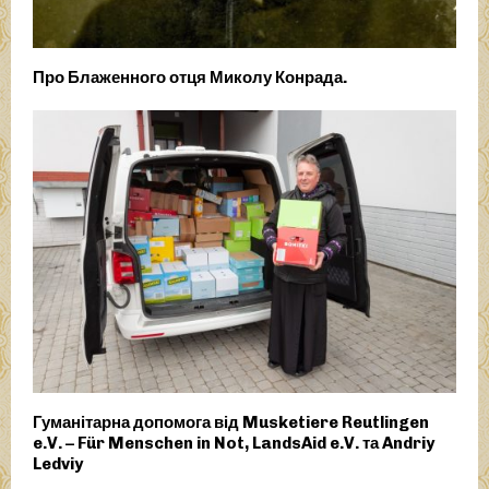
Про Блаженного отця Миколу Конрада.
Гуманітарна допомога від Musketiere Reutlingen
e.V. – Für Menschen in Not, LandsAid e.V. та Andriy
Ledviy