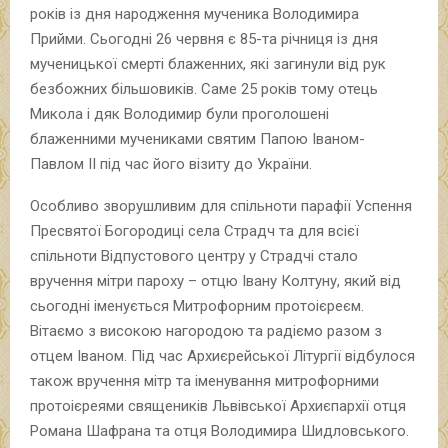
років із дня народження мученика Володимира
Прийми. Сьогодні 26 червня є 85-та річниця із дня
мученицької смерті блаженних, які загинули від рук
безбожних більшовиків. Саме 25 років тому отець
Микола і дяк Володимир були проголошені
блаженними мучениками святим Папою Іваном-
Павлом II під час його візиту до України.
Особливо зворушливим для спільноти парафії Успення
Пресвятої Богородиці села Страдч та для всієї
спільноти Відпустового центру у Страдчі стало
вручення мітри пароху – отцю Івану Колтуну, який від
сьогодні іменується Митрофорним протоієреєм.
Вітаємо з високою нагородою та радіємо разом з
отцем Іваном. Під час Архиєрейської Літургії відбулося
також вручення мітр та іменування митрофорними
протоієреями священиків Львівської Архиєпархії отця
Романа Шафрана та отця Володимира Шидловського.