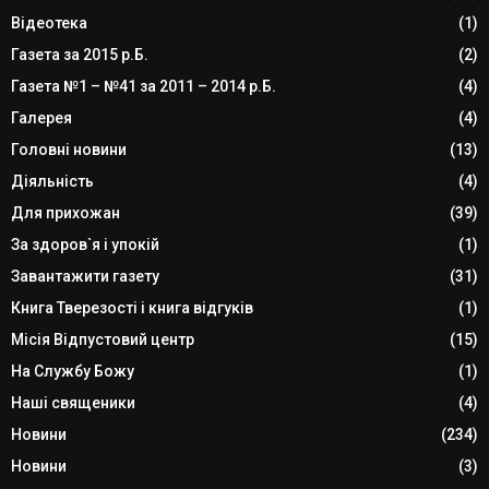
Відеотека
(1)
Газета за 2015 р.Б.
(2)
Газета №1 – №41 за 2011 – 2014 р.Б.
(4)
Галерея
(4)
Головні новини
(13)
Діяльність
(4)
Для прихожан
(39)
За здоров`я і упокій
(1)
Завантажити газету
(31)
Книга Тверезості і книга відгуків
(1)
Місія Відпустовий центр
(15)
На Службу Божу
(1)
Наші священики
(4)
Новини
(234)
Новини
(3)