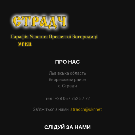
ПРО НАС
Львівська область
Яворівський район
с. Страдч
тел.: +38 067 752 57 72
Зв'яжіться з нами:
stradch@ukr.net
СЛІДУЙ ЗА НАМИ