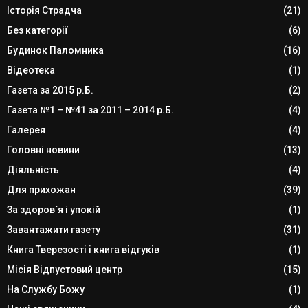
Історія Страдча
(21)
Без категорії
(6)
Будинок Паломника
(16)
Відеотека
(1)
Газета за 2015 р.Б.
(2)
Газета №1 – №41 за 2011 – 2014 р.Б.
(4)
Галерея
(4)
Головні новини
(13)
Діяльність
(4)
Для прихожан
(39)
За здоров`я і упокій
(1)
Завантажити газету
(31)
Книга Тверезості і книга відгуків
(1)
Місія Відпустовий центр
(15)
На Службу Божу
(1)