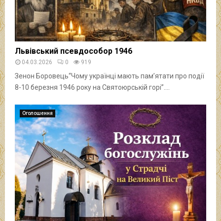
Львівський псевдособор 1946
04.03.2026
0
919
Зенон Боровець“Чому українці мають памʼятати про події
8-10 березня 1946 року на Святоюрській горі”....
Оголошення