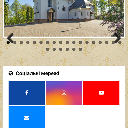
Previo
Next
us
Соціальні мережі