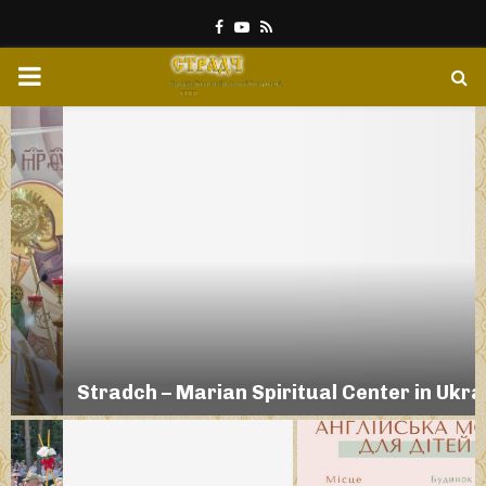
Facebook
Youtube
Rss
PRIMARY
MENU
Stradch – Marian Spiritual Center in Ukraine