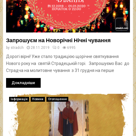
Запрошуєм на Новорічні Нічні чування
by
stradch
28.11.2019
0
6995
Дорогі вірні! Уже стало традицією щорічне святкування
Нового року на святій Страдецькій горі. Запрошуємо Вас до
Страдча на молитовне чування з 31 грудня на перше
Докладніше
Інформація
Новини
Оголошення