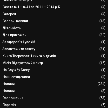
Газета за 2015 р.Б.
(2)
Газета №1 – №41 за 2011 – 2014 р.Б.
(4)
Галерея
(4)
Головні новини
(13)
Діяльність
(4)
Для прихожан
(39)
За здоров`я і упокій
(1)
Завантажити газету
(31)
Книга Тверезості і книга відгуків
(1)
Місія Відпустовий центр
(15)
На Службу Божу
(1)
Наші священики
(4)
Новини
(234)
Новини
(3)
Оголошення
(53)
Парафія
(5)