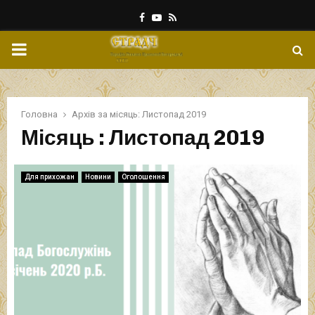
Facebook
Youtube
Rss
PRIMARY
MENU
Головна
Архів за місяць: Листопад 2019
Місяць : Листопад 2019
Для прихожан
Новини
Оголошення