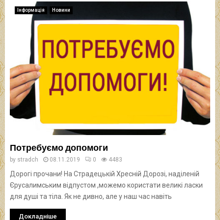
Інформація
Новини
Потребуємо допомоги
by
stradch
08.11.2019
0
4483
Дорогі прочани! На Страдецькій Хресній Дорозі, наділеній
Єрусалимським відпустом ,можемо користати великі ласки
для душі та тіла. Як не дивно, але у наш час навіть
Докладніше