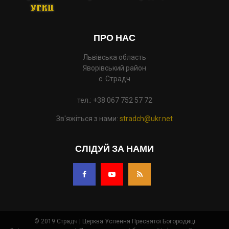
ПРО НАС
Львівська область
Яворівський район
с. Страдч
тел.: +38 067 752 57 72
Зв'яжіться з нами:
stradch@ukr.net
СЛІДУЙ ЗА НАМИ
© 2019 Страдч | Церква Успення Пресвятої Богородиці