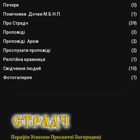
Печери
(5)
Помічники. Дочки М.Б.Н.П.
(1)
Про Страдч
(39)
Проповіді
(3)
Проповіді. Архів
(2)
Прослухати проповіді
(2)
Релігійна крамниця
(1)
Свідчення людей
(10)
Фотогалерея
(1)