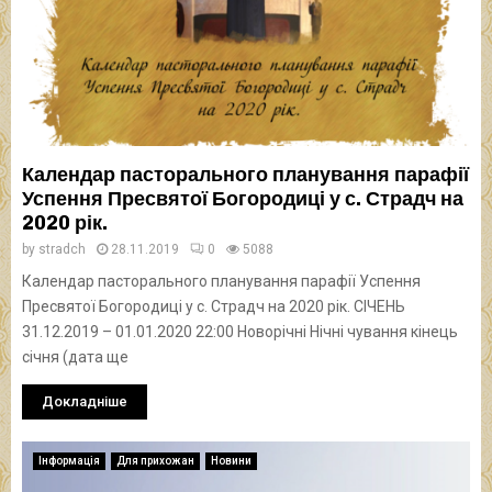
Календар пасторального планування парафії
Успення Пресвятої Богородиці у с. Страдч на
2020 рік.
by
stradch
28.11.2019
0
5088
Календар пасторального планування парафії Успення
Пресвятої Богородиці у с. Страдч на 2020 рік. СІЧЕНЬ
31.12.2019 – 01.01.2020 22:00 Новорічні Нічні чування кінець
січня (дата ще
Докладніше
Інформація
Для прихожан
Новини