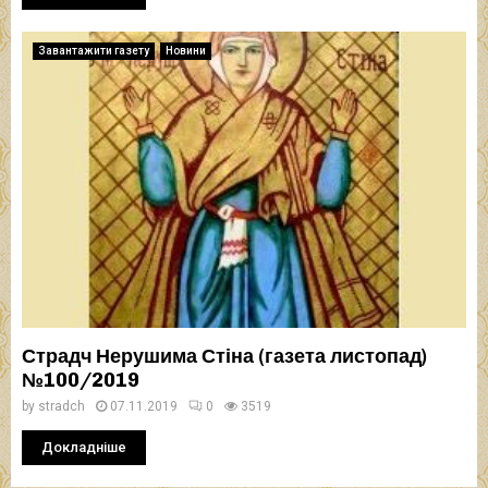
Завантажити газету
Новини
Страдч Нерушима Стіна (газета листопад)
№100/2019
by
stradch
07.11.2019
0
3519
Докладніше