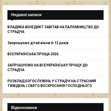
S
r
c
E
h
Недавні записи
f
A
o
ВЛАДИКА ВЕНЕДИКТ ЗАВІТАВ НА ПАЛОМНИЦТВО ДО
r
R
СТРАДЧА
:
C
Запрошуємо дітей віком 6-12 років
H
ВСЕУКРАЇНСЬКА ПРОЩА 2026
ЗАПРОШУЄМО НА ВСЕУКРАЇНСЬКУ ПРОЩУ ДО
СТРАДЧА
РОЗКЛАД БОГОСЛУЖІНЬ У СТРАДЧІ НА СТРАСНИЙ
ТИЖДЕНЬ І СВЯТО ВОСКРЕСІННЯ ГОСПОДНЬОГО
Відеоновини