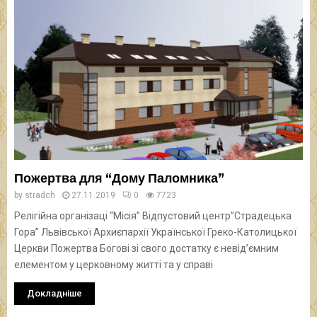
Пожертва для “Дому Паломника”
by
stradch
27.11.2019
0
7723
Релігійна організаці “Місія” Відпустовий центр”Страдецька
Гора” Львівської Архиєпархії Української Греко-Католицької
Церкви Пожертва Богові зі свого достатку є невід’ємним
елементом у церковному житті та у справі
Докладніше