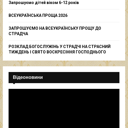
Запрошуємо дітей віком 6-12 років
H
ВСЕУКРАЇНСЬКА ПРОЩА 2026
ЗАПРОШУЄМО НА ВСЕУКРАЇНСЬКУ ПРОЩУ ДО
СТРАДЧА
РОЗКЛАД БОГОСЛУЖІНЬ У СТРАДЧІ НА СТРАСНИЙ
ТИЖДЕНЬ І СВЯТО ВОСКРЕСІННЯ ГОСПОДНЬОГО
Відеоновини
В
і
д
е
о
п
р