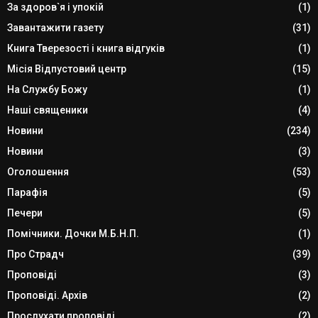
За здоров`я і упокій
(1)
Завантажити газету
(31)
Книга Тверезості і книга відгуків
(1)
Місія Відпустовий центр
(15)
На Службу Божу
(1)
Наші священики
(4)
Новини
(234)
Новини
(3)
Оголошення
(53)
Парафія
(5)
Печери
(5)
Помічники. Дочки М.Б.Н.П.
(1)
Про Страдч
(39)
Проповіді
(3)
Проповіді. Архів
(2)
Прослухати проповіді
(2)