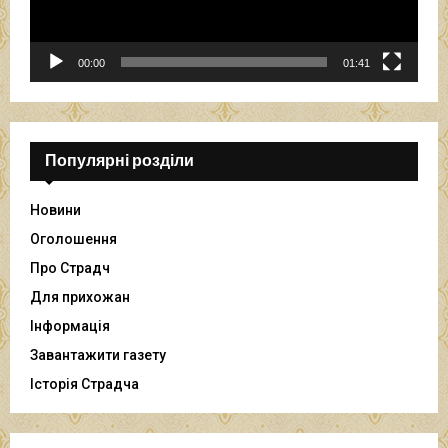
о
г
р
00:00
01:41
а
в
а
ч
Популярні розділи
Новини
Оголошення
Про Страдч
Для прихожан
Інформація
Завантажити газету
Історія Страдча