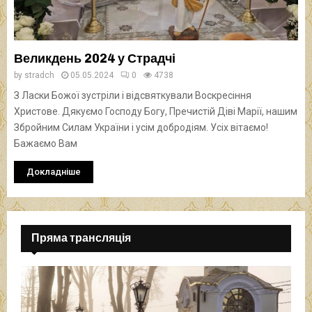
Великдень 2024 у Страдчі
by
stradch
05.05.2024
0
4738
З Ласки Божої зустріли і відсвяткували Воскресіння
Христове. Дякуємо Господу Богу, Пречистій Діві Марії, нашим
Збройним Силам України і усім добродіям. Усіх вітаємо!
Бажаємо Вам
Докладніше
Пряма трансляція