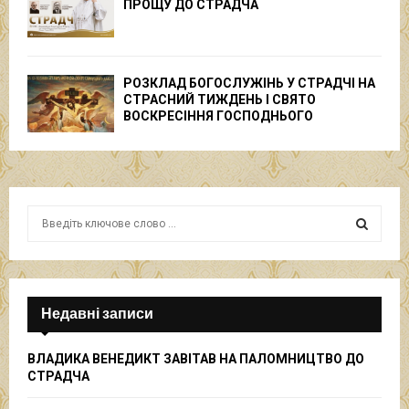
ПРОЩУ ДО СТРАДЧА
РОЗКЛАД БОГОСЛУЖІНЬ У СТРАДЧІ НА
СТРАСНИЙ ТИЖДЕНЬ І СВЯТО
ВОСКРЕСІННЯ ГОСПОДНЬОГО
S
e
a
S
r
c
E
h
Недавні записи
f
A
o
ВЛАДИКА ВЕНЕДИКТ ЗАВІТАВ НА ПАЛОМНИЦТВО ДО
r
R
СТРАДЧА
:
C