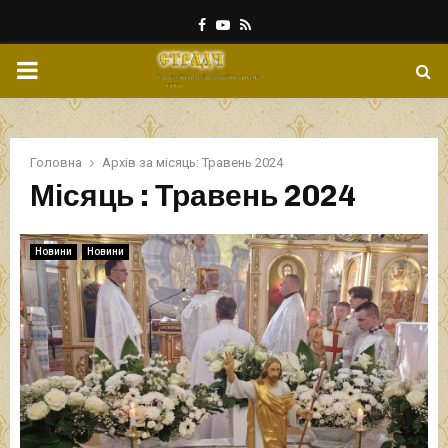
Facebook
Youtube
Rss
PRIMARY
MENU
Головна
Архів за місяць: Травень 2024
Місяць : Травень 2024
Новини
Новини