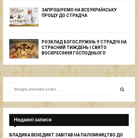
ЗАПРОШУЄМО НА ВСЕУКРАЇНСЬКУ
ПРОЩУ ДО СТРАДЧА
РОЗКЛАД БОГОСЛУЖІНЬ У СТРАДЧІ НА
СТРАСНИЙ ТИЖДЕНЬ І СВЯТО
ВОСКРЕСІННЯ ГОСПОДНЬОГО
S
e
a
S
r
c
E
h
Недавні записи
f
A
o
ВЛАДИКА ВЕНЕДИКТ ЗАВІТАВ НА ПАЛОМНИЦТВО ДО