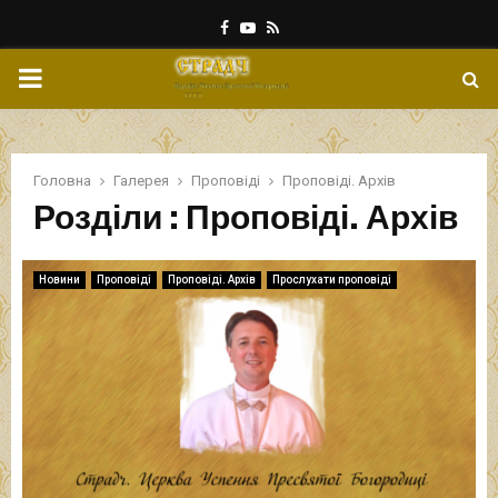
Facebook
Youtube
Rss
PRIMARY
MENU
Головна
Галерея
Проповіді
Проповіді. Архів
Розділи : Проповіді. Архів
Новини
Проповіді
Проповіді. Архів
Прослухати проповіді