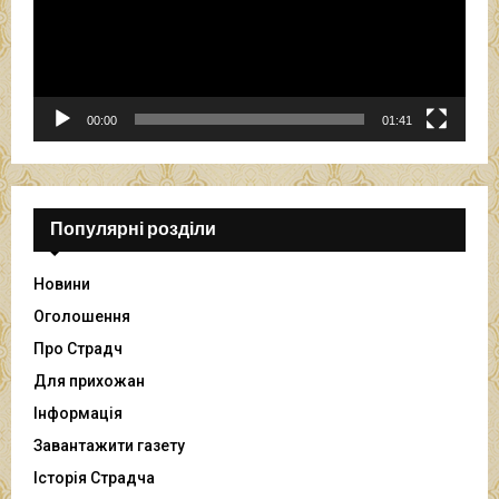
о
п
р
о
г
р
00:00
01:41
а
в
а
ч
Популярні розділи
Новини
Оголошення
Про Страдч
Для прихожан
Інформація
Завантажити газету
Історія Страдча