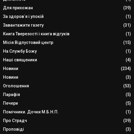
Для прихожан
(39)
За здоров`я і упокій
(1)
Завантажити газету
(31)
Книга Тверезості і книга відгуків
(1)
Місія Відпустовий центр
(15)
На Службу Божу
(1)
Наші священики
(4)
Новини
(234)
Новини
(3)
Оголошення
(53)
Парафія
(5)
Печери
(5)
Помічники. Дочки М.Б.Н.П.
(1)
Про Страдч
(39)
Проповіді
(3)