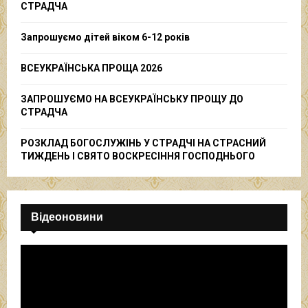
r
R
СТРАДЧА
:
C
Запрошуємо дітей віком 6-12 років
H
ВСЕУКРАЇНСЬКА ПРОЩА 2026
ЗАПРОШУЄМО НА ВСЕУКРАЇНСЬКУ ПРОЩУ ДО
СТРАДЧА
РОЗКЛАД БОГОСЛУЖІНЬ У СТРАДЧІ НА СТРАСНИЙ
ТИЖДЕНЬ І СВЯТО ВОСКРЕСІННЯ ГОСПОДНЬОГО
Відеоновини
В
і
д
е