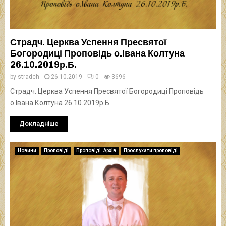
Страдч. Церква Успення Пресвятої
Богородиці Проповідь о.Івана Колтуна
26.10.2019р.Б.
by
stradch
26.10.2019
0
3696
Страдч. Церква Успення Пресвятої Богородиці Проповідь
о.Івана Колтуна 26.10.2019р.Б.
Докладніше
Новини
Проповіді
Проповіді. Архів
Прослухати проповіді