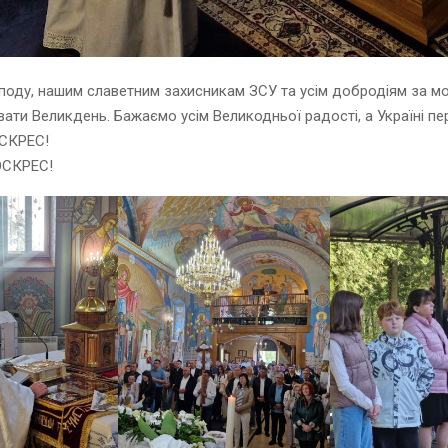
оду, нашим славетним захисникам ЗСУ та усім добродіям за м
вати Великдень. Бажаємо усім Великодньої радості, а Україні пер
СКРЕС!
ОСКРЕС!