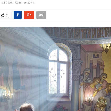
0.04.2025
0
3244
2