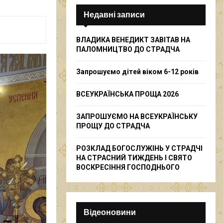
c
E
h
Недавні записи
f
A
o
ВЛАДИКА ВЕНЕДИКТ ЗАВІТАВ НА
r
R
ПАЛОМНИЦТВО ДО СТРАДЧА
:
C
Запрошуємо дітей віком 6-12 років
H
ВСЕУКРАЇНСЬКА ПРОЩА 2026
ЗАПРОШУЄМО НА ВСЕУКРАЇНСЬКУ
ПРОЩУ ДО СТРАДЧА
РОЗКЛАД БОГОСЛУЖІНЬ У СТРАДЧІ
НА СТРАСНИЙ ТИЖДЕНЬ І СВЯТО
ВОСКРЕСІННЯ ГОСПОДНЬОГО
Відеоновини