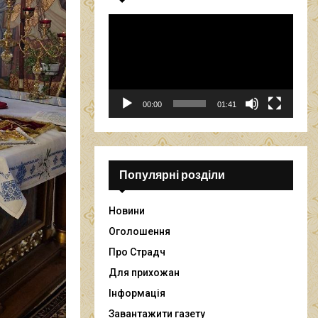
В
і
д
е
о
п
00:00
01:41
р
о
г
р
а
Популярні розділи
в
а
Новини
ч
Оголошення
Про Страдч
Для прихожан
Інформація
Завантажити газету