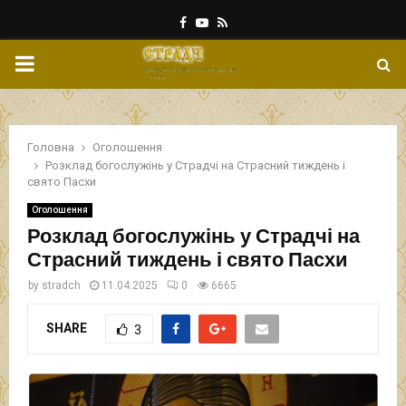
Facebook
Youtube
Rss
PRIMARY
MENU
Головна
Оголошення
Розклад богослужінь у Страдчі на Страсний тиждень і
свято Пасхи
Оголошення
Розклад богослужінь у Страдчі на
Страсний тиждень і свято Пасхи
by
stradch
11.04.2025
0
6665
SHARE
3