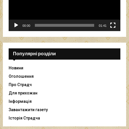
п
р
о
г
р
00:00
01:41
а
в
а
ч
Популярні розділи
Новини
Оголошення
Про Страдч
Для прихожан
Інформація
Завантажити газету
Історія Страдча