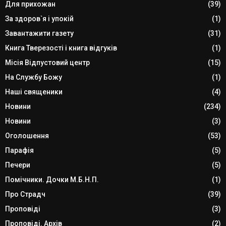
Для прихожан
(39)
За здоров`я і упокій
(1)
Завантажити газету
(31)
Книга Тверезості і книга відгуків
(1)
Місія Відпустовий центр
(15)
На Службу Божу
(1)
Наші священики
(4)
Новини
(234)
Новини
(3)
Оголошення
(53)
Парафія
(5)
Печери
(5)
Помічники. Дочки М.Б.Н.П.
(1)
Про Страдч
(39)
Проповіді
(3)
Проповіді. Архів
(2)