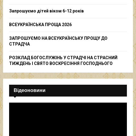
:
C
Запрошуємо дітей віком 6-12 років
H
ВСЕУКРАЇНСЬКА ПРОЩА 2026
ЗАПРОШУЄМО НА ВСЕУКРАЇНСЬКУ ПРОЩУ ДО
СТРАДЧА
РОЗКЛАД БОГОСЛУЖІНЬ У СТРАДЧІ НА СТРАСНИЙ
ТИЖДЕНЬ І СВЯТО ВОСКРЕСІННЯ ГОСПОДНЬОГО
Відеоновини
В
і
д
е
о