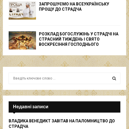
ЗАПРОШУЄМО НА ВСЕУКРАЇНСЬКУ
ПРОЩУ ДО СТРАДЧА
РОЗКЛАД БОГОСЛУЖІНЬ У СТРАДЧІ НА
СТРАСНИЙ ТИЖДЕНЬ І СВЯТО
ВОСКРЕСІННЯ ГОСПОДНЬОГО
S
e
a
S
r
c
E
h
Недавні записи
f
A
o
ВЛАДИКА ВЕНЕДИКТ ЗАВІТАВ НА ПАЛОМНИЦТВО ДО
r
R
СТРАДЧА