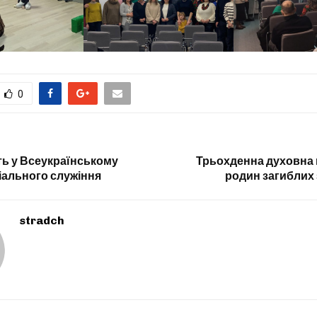
0
ть у Всеукраїнському
Трьохденна духовна 
іального служіння
родин загиблих
stradch