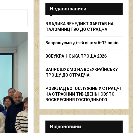
c
E
h
Недавні записи
f
A
o
ВЛАДИКА ВЕНЕДИКТ ЗАВІТАВ НА
r
R
ПАЛОМНИЦТВО ДО СТРАДЧА
:
C
Запрошуємо дітей віком 6-12 років
H
ВСЕУКРАЇНСЬКА ПРОЩА 2026
ЗАПРОШУЄМО НА ВСЕУКРАЇНСЬКУ
ПРОЩУ ДО СТРАДЧА
РОЗКЛАД БОГОСЛУЖІНЬ У СТРАДЧІ
НА СТРАСНИЙ ТИЖДЕНЬ І СВЯТО
ВОСКРЕСІННЯ ГОСПОДНЬОГО
Відеоновини