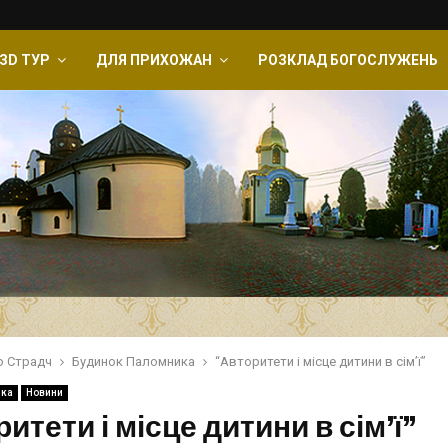
ЗD ТУР
ДЛЯ ПРИХОЖАН
РОЗКЛАД БОГОСЛУЖЕНЬ
о Страдч
Будинок Паломника
“Авторитети і місце дитини в сім’ї”
ика
Новини
итети і місце дитини в сім’ї”