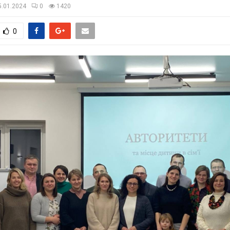
5.01.2024
0
1420
0