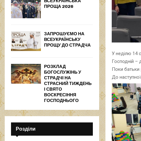
ВСЕУКРАЇНСЬКА
ПРОЩА 2026
ЗАПРОШУЄМО НА
ВСЕУКРАЇНСЬКУ
ПРОЩУ ДО СТРАДЧА
У неділю 14 
Господній – д
РОЗКЛАД
Поки батьки 
БОГОСЛУЖІНЬ У
До наступної 
СТРАДЧІ НА
СТРАСНИЙ ТИЖДЕНЬ
І СВЯТО
ВОСКРЕСІННЯ
ГОСПОДНЬОГО
Розділи