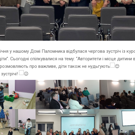
січня у нашому Домі Паломника відбулася чергова зустріч із кур
іти”. Сьогодні спілкувалися на тему: “Авторитети і місце дитини в 
розмовляють про важливе, діти також не нудьгують
зустрічі!