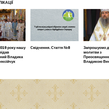
ІКАЦІЇ
2019 року нашу
Свідчення. Стаття №8
Запрошуємо д
відав
молитви з
ний Владика
Преосвященн
ексійчук
Владикою Ве