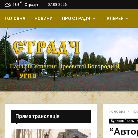
C
Страдч
07.08.2026
18.6
ГОЛОВНА
НОВИНИ
ПРО СТРАДЧ
ГАЛЕРЕЯ
Головна
Пр
Пряма трансляція
Будинок Паломн
“Автор