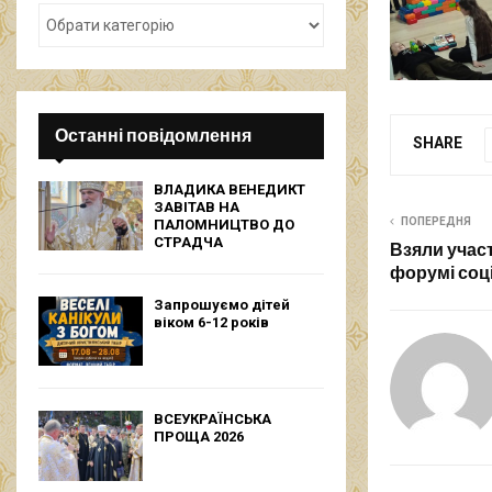
Останні повідомлення
SHARE
ВЛАДИКА ВЕНЕДИКТ
ЗАВІТАВ НА
ПОПЕРЕДНЯ
ПАЛОМНИЦТВО ДО
СТРАДЧА
Взяли учас
форумі соц
Запрошуємо дітей
віком 6-12 років
ВСЕУКРАЇНСЬКА
ПРОЩА 2026