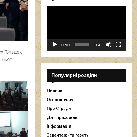
В
і
д
е
о
п
00:00
01:41
р
су “Спадок
о
сім’ї”.
г
р
а
Популярні розділи
в
а
Новини
ч
Оголошення
Про Страдч
Для прихожан
Інформація
Завантажити газету