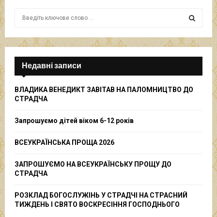
S
e
a
S
r
c
E
h
Недавні записи
f
A
o
ВЛАДИКА ВЕНЕДИКТ ЗАВІТАВ НА ПАЛОМНИЦТВО ДО
r
R
СТРАДЧА
:
C
Запрошуємо дітей віком 6-12 років
H
ВСЕУКРАЇНСЬКА ПРОЩА 2026
ЗАПРОШУЄМО НА ВСЕУКРАЇНСЬКУ ПРОЩУ ДО
СТРАДЧА
РОЗКЛАД БОГОСЛУЖІНЬ У СТРАДЧІ НА СТРАСНИЙ
ТИЖДЕНЬ І СВЯТО ВОСКРЕСІННЯ ГОСПОДНЬОГО