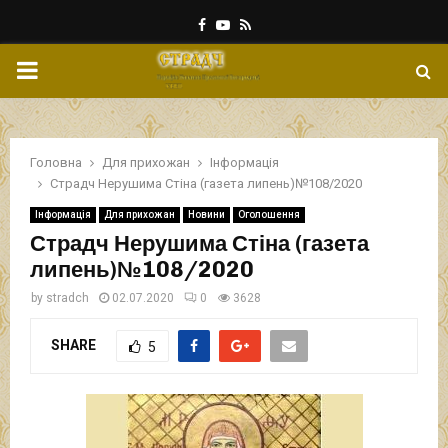
Facebook
Youtube
Rss
PRIMARY
MENU
Головна
Для прихожан
Інформація
Страдч Нерушима Стіна (газета липень)№108/2020
Інформація
Для прихожан
Новини
Оголошення
Страдч Нерушима Стіна (газета
липень)№108/2020
by
stradch
02.07.2020
0
3628
SHARE
5