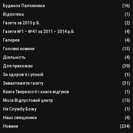
Будинок Паломника
(16)
Відеотека
(1)
Газета за 2015 р.Б.
(2)
Газета №1 – №41 за 2011 – 2014 р.Б.
(4)
Галерея
(4)
Головні новини
(13)
Діяльність
(4)
Для прихожан
(39)
За здоров`я і упокій
(1)
Завантажити газету
(31)
Книга Тверезості і книга відгуків
(1)
Місія Відпустовий центр
(15)
На Службу Божу
(1)
Наші священики
(4)
Новини
(234)