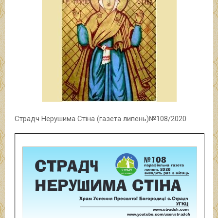
Страдч Нерушима Стіна (газета липень)№108/2020