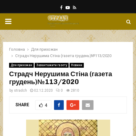
Facebook
Youtube
Rss
PRIMARY
MENU
Головна
Для прихожан
Страдч Нерушима Стіна (газета грудень)№113/2020
Для прихожан
Завантажити газету
Новини
Страдч Нерушима Стіна (газета
грудень)№113/2020
by
stradch
02.12.2020
0
2810
SHARE
4