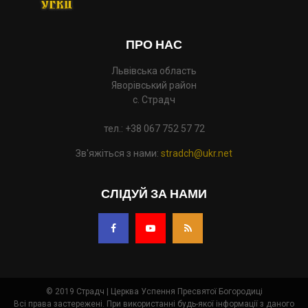
ПРО НАС
Львівська область
Яворівський район
с. Страдч
тел.: +38 067 752 57 72
Зв'яжіться з нами:
stradch@ukr.net
СЛІДУЙ ЗА НАМИ
© 2019 Страдч | Церква Успення Пресвятої Богородиці
Всі права застережені. При використанні будь-якої інформації з даного