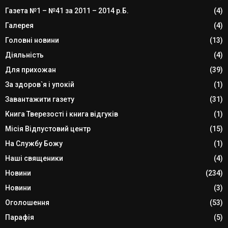
Газета №1 – №41 за 2011 – 2014 р.Б.
(4)
Галерея
(4)
Головні новини
(13)
Діяльність
(4)
Для прихожан
(39)
За здоров`я і упокій
(1)
Завантажити газету
(31)
Книга Тверезості і книга відгуків
(1)
Місія Відпустовий центр
(15)
На Службу Божу
(1)
Наші священики
(4)
Новини
(234)
Новини
(3)
Оголошення
(53)
Парафія
(5)