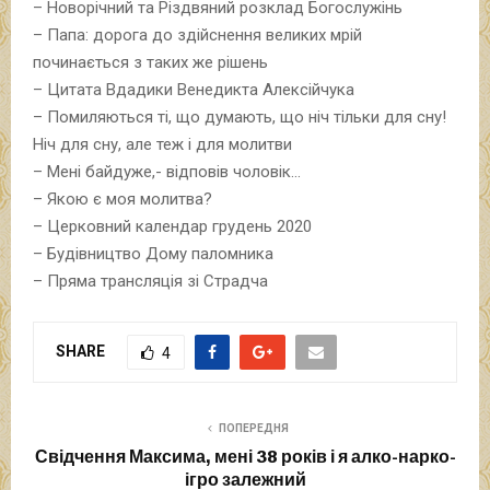
– Новорічний та Різдвяний розклад Богослужінь
– Папа: дорога до здійснення великих мрій
починається з таких же рішень
– Цитата Вдадики Венедикта Алексійчука
– Помиляються ті, що думають, що ніч тільки для сну!
Ніч для сну, але теж і для молитви
– Мені байдуже,- відповів чоловік…
– Якою є моя молитва?
– Церковний календар грудень 2020
– Будівництво Дому паломника
– Пряма трансляція зі Страдча
SHARE
4
ПОПЕРЕДНЯ
Свідчення Максима, мені 38 років і я алко-нарко-
ігро залежний