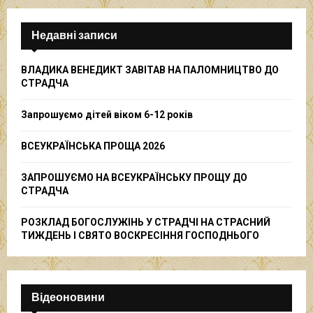
r
c
E
h
Недавні записи
f
A
o
ВЛАДИКА ВЕНЕДИКТ ЗАВІТАВ НА ПАЛОМНИЦТВО ДО
r
R
СТРАДЧА
:
C
Запрошуємо дітей віком 6-12 років
H
ВСЕУКРАЇНСЬКА ПРОЩА 2026
ЗАПРОШУЄМО НА ВСЕУКРАЇНСЬКУ ПРОЩУ ДО
СТРАДЧА
РОЗКЛАД БОГОСЛУЖІНЬ У СТРАДЧІ НА СТРАСНИЙ
ТИЖДЕНЬ І СВЯТО ВОСКРЕСІННЯ ГОСПОДНЬОГО
Відеоновини