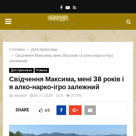
Facebook
Youtube
Rss
PRIMARY
MENU
Головна
Для прихожан
Свідчення Максима, мені 38 років і я алко-нарко-ігро
залежний
Для прихожан
Новини
Свідчення Максима, мені 38 років і
я алко-нарко-ігро залежний
by
stradch
06.11.2020
0
27706
SHARE
69