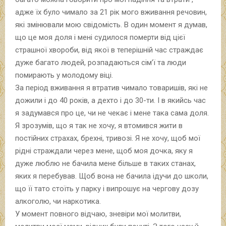
адже їх було чимало за 21 рік мого вживання речовин,
які змінювали мою свідомість. В один момент я думав,
що це моя доля і мені судилося померти від цієї
страшної хвороби, від якої в теперішній час страждає
дуже багато людей, розпадаються сім’ї та люди
помирають у молодому віці.
За період вживання я втратив чимало товаришів, які не
дожили і до 40 років, а дехто і до 30-ти. І в якийсь час
я задумався про це, чи не чекає і мене така сама доля.
Я зрозумів, що я так не хочу, я втомився жити в
постійних страхах, брехні, тривозі. Я не хочу, щоб мої
рідні страждали через мене, щоб моя дочка, яку я
дуже люблю не бачила мене більше в таких станах,
яких я перебував. Щоб вона не бачила ідучи до школи,
що її тато стоїть у парку і випрошує на чергову дозу
алкоголю, чи наркотика.
У момент повного відчаю, зневіри мої молитви,