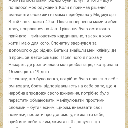
молитви моєї мами, рідних були почуті. З того часу й
почалося моє одужання. Коли я приймав рішення
змінювати свою життя мама перебувала у Меджугорії.
В той час я важив 49 кг. Після повернення мами я збив
дозу, поправився на 4 кг. І рішення було остаточно
прийняте – змінюватися кардинально, так як я хочу
жити і маю для кого. Спочатку звернувся за
допомогою до рідних. Батьки знайшли мені клініку, де
я пройшов детоксикацію. Після чого я поїхав у
Назарет, де розпочалася моя реабілітація, яка тривала
16 місяців та 19 днів.
Не скажу, що було легко, потрібно було повністю себе
змінювати, брати відповідальність на себе за те, що я
наробив впродовж свого вживання, потрібно було
перестати обманювати, маніпулювати, простими
словами – бути чесним, щирим, визнавати свої
помилки, просити про допомогу, не жаліти себе,
прийняти себе таким, яким я є. Я зрозумів, що