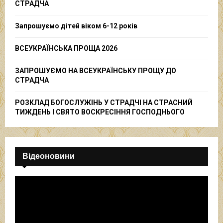
R
СТРАДЧА
:
C
Запрошуємо дітей віком 6-12 років
H
ВСЕУКРАЇНСЬКА ПРОЩА 2026
ЗАПРОШУЄМО НА ВСЕУКРАЇНСЬКУ ПРОЩУ ДО
СТРАДЧА
РОЗКЛАД БОГОСЛУЖІНЬ У СТРАДЧІ НА СТРАСНИЙ
ТИЖДЕНЬ І СВЯТО ВОСКРЕСІННЯ ГОСПОДНЬОГО
Відеоновини
В
і
д
е
о