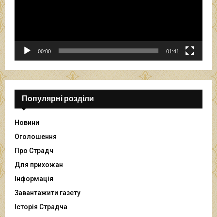
п
р
о
г
р
00:00
01:41
а
в
а
ч
Популярні розділи
Новини
Оголошення
Про Страдч
Для прихожан
Інформація
Завантажити газету
Історія Страдча