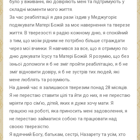
було у вживанні, які довіряють мені та підтримують у
складні моменти мого життя.
За час реабілітації я два рази їздив у Меджугоріє
подякувати Матері Божій за моє навернення та тверезе
життя. В тверезості я радію кожному дню, я спокійний
з тим, що моїм рідним не потрібно більше страждати
через мої вчинки. Я навчився за все, що я отримую по
дню дякувати Ісусу та Матері Божій. Я розумію, що без
їхньої допомоги я б не зміг пройти реабілітацію, я б не
зміг відновити довіру, я б не зустрів тих людей, які
мене люблять та розуміють.
На даний час я залишаюся тверезим понад 28 місяців.
Я не перестаю ставити цілі та йти до них, я не перестаю
мріяти про сім’ю, дітей, яких я дуже хочу мати. Я
працюю на роботі, яка приносить мені задоволення, я
не перестаю займатися собою та працювати над
своєю тверезістю.
Я вдячний Богу, батькам, сестрі, Назарету та усім, хто