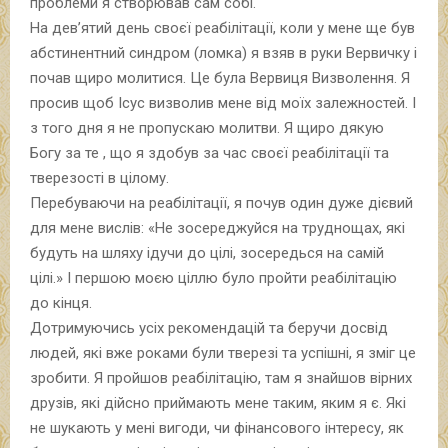
проблеми я створював сам собі.
На дев’ятий день своєї реабілітації, коли у мене ще був
абстинентний синдром (ломка) я взяв в руки Вервичку і
почав щиро молитися. Це була Вервиця Визволення. Я
просив щоб Ісус визволив мене від моїх залежностей. І
з того дня я не пропускаю молитви. Я щиро дякую
Богу за те , що я здобув за час своєї реабілітації та
тверезості в цілому.
Перебуваючи на реабілітації, я почув один дуже дієвий
для мене вислів: «Не зосереджуйся на труднощах, які
будуть на шляху ідучи до цілі, зосередься на самій
цілі.» І першою моєю ціллю було пройти реабілітацію
до кінця.
Дотримуючись усіх рекомендацій та беручи досвід
людей, які вже роками були тверезі та успішні, я зміг це
зробити. Я пройшов реабілітацію, там я знайшов вірних
друзів, які дійсно приймають мене таким, яким я є. Які
не шукають у мені вигоди, чи фінансового інтересу, як