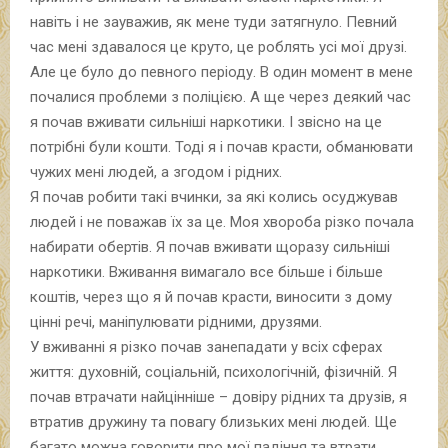
навіть і не зауважив, як мене туди затягнуло. Певний
час мені здавалося це круто, це роблять усі мої друзі.
Але це було до певного періоду. В один момент в мене
почалися проблеми з поліцією. А ще через деякий час
я почав вживати сильніші наркотики. І звісно на це
потрібні були кошти. Тоді я і почав красти, обманювати
чужих мені людей, а згодом і рідних.
Я почав робити такі вчинки, за які колись осуджував
людей і не поважав їх за це. Моя хвороба різко почала
набирати обертів. Я почав вживати щоразу сильніші
наркотики. Вживання вимагало все більше і більше
коштів, через що я й почав красти, виносити з дому
цінні речі, маніпулювати рідними, друзями.
У вживанні я різко почав занепадати у всіх сферах
життя: духовній, соціальній, психологічній, фізичній. Я
почав втрачати найцінніше – довіру рідних та друзів, я
втратив дружину та повагу близьких мені людей. Ще
багато можна говорити про мої падіння та втрати ,