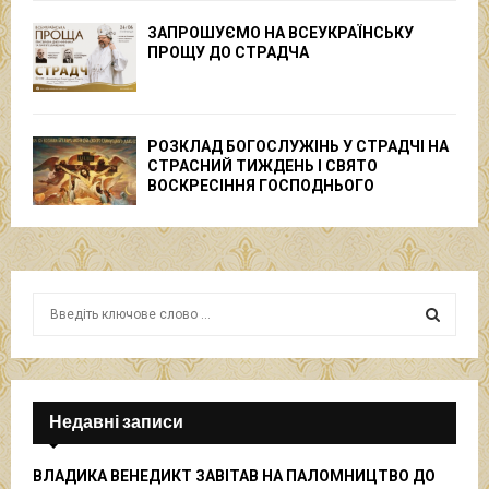
ЗАПРОШУЄМО НА ВСЕУКРАЇНСЬКУ
ПРОЩУ ДО СТРАДЧА
РОЗКЛАД БОГОСЛУЖІНЬ У СТРАДЧІ НА
СТРАСНИЙ ТИЖДЕНЬ І СВЯТО
ВОСКРЕСІННЯ ГОСПОДНЬОГО
S
e
a
S
r
c
E
h
Недавні записи
f
A
o
ВЛАДИКА ВЕНЕДИКТ ЗАВІТАВ НА ПАЛОМНИЦТВО ДО
r