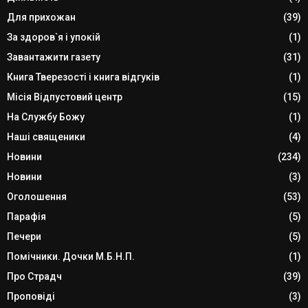
Для прихожан
(39)
За здоров`я і упокій
(1)
Завантажити газету
(31)
Книга Тверезості і книга відгуків
(1)
Місія Відпустовий центр
(15)
На Службу Божу
(1)
Наші священики
(4)
Новини
(234)
Новини
(3)
Оголошення
(53)
Парафія
(5)
Печери
(5)
Помічники. Дочки М.Б.Н.П.
(1)
Про Страдч
(39)
Проповіді
(3)