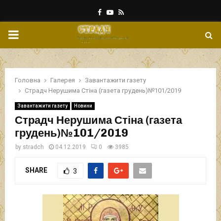
Facebook
Youtube
Rss
PRIMARY
MENU
Головна
Галерея
Завантажити газету
Страдч Нерушима Стіна (газета грудень)№101/2019
Завантажити газету
Новини
Страдч Нерушима Стіна (газета
грудень)№101/2019
by
stradch
04.12.2019
0
3985
SHARE
3