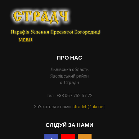
ПРО НАС
Львівська область
Яворівський район
с. Страдч
тел.: +38 067 752 57 72
Зв'яжіться з нами:
stradch@ukr.net
СЛІДУЙ ЗА НАМИ