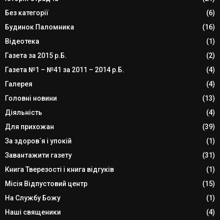
Без категорії
(6)
Будинок Паломника
(16)
Відеотека
(1)
Газета за 2015 р.Б.
(2)
Газета №1 – №41 за 2011 – 2014 р.Б.
(4)
Галерея
(4)
Головні новини
(13)
Діяльність
(4)
Для прихожан
(39)
За здоров`я і упокій
(1)
Завантажити газету
(31)
Книга Тверезості і книга відгуків
(1)
Місія Відпустовий центр
(15)
На Службу Божу
(1)
Наші священики
(4)