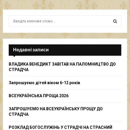
S
e
a
S
r
c
E
h
Недавні записи
f
A
o
ВЛАДИКА ВЕНЕДИКТ ЗАВІТАВ НА ПАЛОМНИЦТВО ДО
r
R
СТРАДЧА
:
C
Запрошуємо дітей віком 6-12 років
H
ВСЕУКРАЇНСЬКА ПРОЩА 2026
ЗАПРОШУЄМО НА ВСЕУКРАЇНСЬКУ ПРОЩУ ДО
СТРАДЧА
РОЗКЛАД БОГОСЛУЖІНЬ У СТРАДЧІ НА СТРАСНИЙ