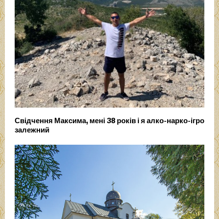
Свідчення Максима, мені 38 років і я алко-нарко-ігро
залежний