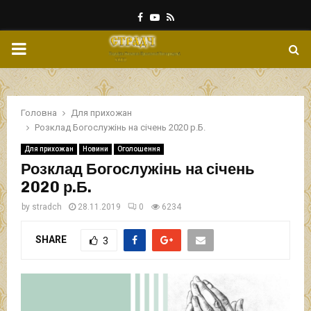
Facebook
Youtube
Rss
PRIMARY
MENU
Головна
Для прихожан
Розклад Богослужінь на січень 2020 р.Б.
Для прихожан
Новини
Оголошення
Розклад Богослужінь на січень
2020 р.Б.
by
stradch
28.11.2019
0
6234
SHARE
3