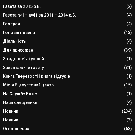
Газета за 2015 р.Б.
(2)
Газета №1 – №41 за 2011 – 2014 р.Б.
(4)
Галерея
(4)
Головні новини
(13)
Діяльність
(4)
Для прихожан
(39)
За здоров`я і упокій
(1)
Завантажити газету
(31)
Книга Тверезості і книга відгуків
(1)
Місія Відпустовий центр
(15)
На Службу Божу
(1)
Наші священики
(4)
Новини
(234)
Новини
(3)
Оголошення
(53)