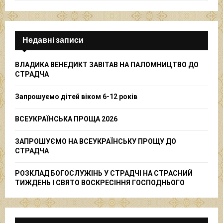
a
S
r
c
E
h
Недавні записи
f
A
o
ВЛАДИКА ВЕНЕДИКТ ЗАВІТАВ НА ПАЛОМНИЦТВО ДО
r
R
СТРАДЧА
:
C
Запрошуємо дітей віком 6-12 років
H
ВСЕУКРАЇНСЬКА ПРОЩА 2026
ЗАПРОШУЄМО НА ВСЕУКРАЇНСЬКУ ПРОЩУ ДО
СТРАДЧА
РОЗКЛАД БОГОСЛУЖІНЬ У СТРАДЧІ НА СТРАСНИЙ
ТИЖДЕНЬ І СВЯТО ВОСКРЕСІННЯ ГОСПОДНЬОГО