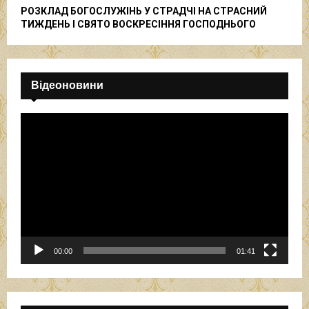
РОЗКЛАД БОГОСЛУЖІНЬ У СТРАДЧІ НА СТРАСНИЙ
ТИЖДЕНЬ І СВЯТО ВОСКРЕСІННЯ ГОСПОДНЬОГО
Відеоновини
В
і
д
е
о
п
р
о
г
р
00:00
01:41
а
в
а
ч