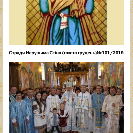
Страдч Нерушима Стіна (газета грудень)№101/2019