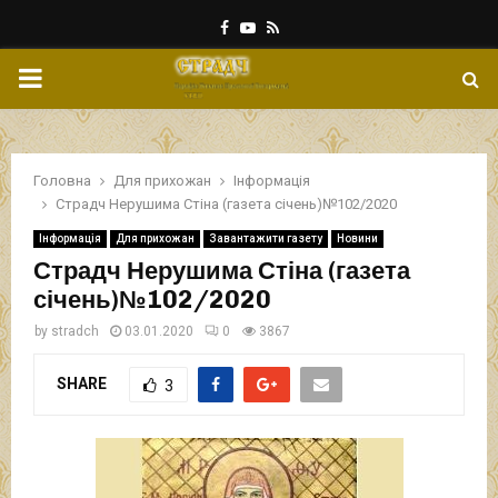
Facebook
Youtube
Rss
PRIMARY
MENU
Головна
Для прихожан
Інформація
Страдч Нерушима Стіна (газета січень)№102/2020
Інформація
Для прихожан
Завантажити газету
Новини
Страдч Нерушима Стіна (газета
січень)№102/2020
by
stradch
03.01.2020
0
3867
SHARE
3