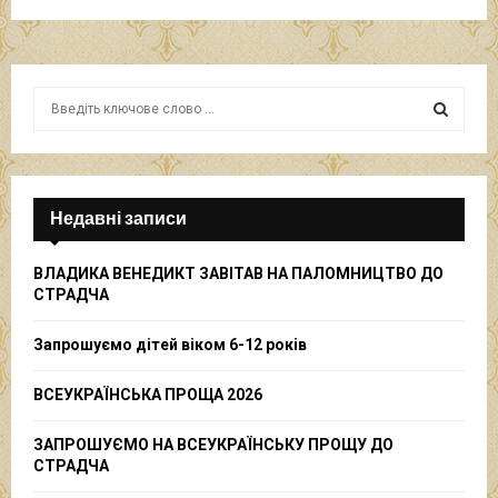
S
e
a
S
r
c
E
h
Недавні записи
f
A
o
ВЛАДИКА ВЕНЕДИКТ ЗАВІТАВ НА ПАЛОМНИЦТВО ДО
r
R
СТРАДЧА
:
C
Запрошуємо дітей віком 6-12 років
H
ВСЕУКРАЇНСЬКА ПРОЩА 2026
ЗАПРОШУЄМО НА ВСЕУКРАЇНСЬКУ ПРОЩУ ДО
СТРАДЧА