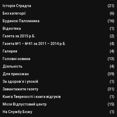
Історія Страдча
(21)
Без категорії
(6)
Будинок Паломника
(16)
Відеотека
(1)
Газета за 2015 р.Б.
(2)
Газета №1 – №41 за 2011 – 2014 р.Б.
(4)
Галерея
(4)
Головні новини
(13)
Діяльність
(4)
Для прихожан
(39)
За здоров`я і упокій
(1)
Завантажити газету
(31)
Книга Тверезості і книга відгуків
(1)
Місія Відпустовий центр
(15)
На Службу Божу
(1)