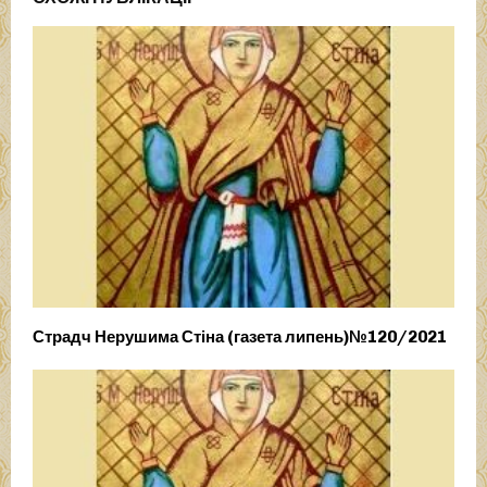
Страдч Нерушима Стіна (газета липень)№120/2021