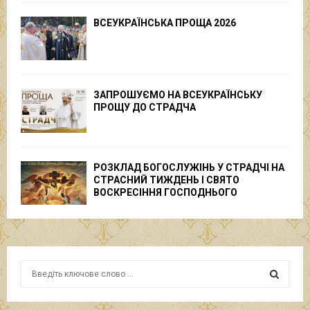
ВСЕУКРАЇНСЬКА ПРОЩА 2026
ЗАПРОШУЄМО НА ВСЕУКРАЇНСЬКУ
ПРОЩУ ДО СТРАДЧА
РОЗКЛАД БОГОСЛУЖІНЬ У СТРАДЧІ НА
СТРАСНИЙ ТИЖДЕНЬ І СВЯТО
ВОСКРЕСІННЯ ГОСПОДНЬОГО
S
e
a
S