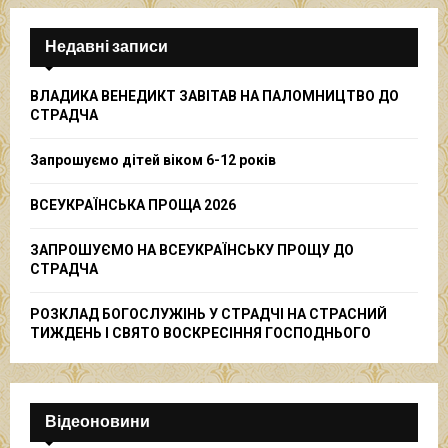
r
c
E
h
Недавні записи
f
A
o
ВЛАДИКА ВЕНЕДИКТ ЗАВІТАВ НА ПАЛОМНИЦТВО ДО
r
R
СТРАДЧА
:
C
Запрошуємо дітей віком 6-12 років
H
ВСЕУКРАЇНСЬКА ПРОЩА 2026
ЗАПРОШУЄМО НА ВСЕУКРАЇНСЬКУ ПРОЩУ ДО
СТРАДЧА
РОЗКЛАД БОГОСЛУЖІНЬ У СТРАДЧІ НА СТРАСНИЙ
ТИЖДЕНЬ І СВЯТО ВОСКРЕСІННЯ ГОСПОДНЬОГО
Відеоновини