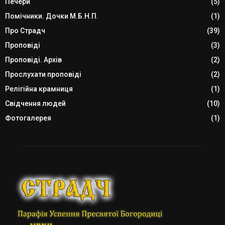
Печери
(5)
Помічники. Дочки М.Б.Н.П.
(1)
Про Страдч
(39)
Проповіді
(3)
Проповіді. Архів
(2)
Прослухати проповіді
(2)
Релігійна крамниця
(1)
Свідчення людей
(10)
Фотогалерея
(1)