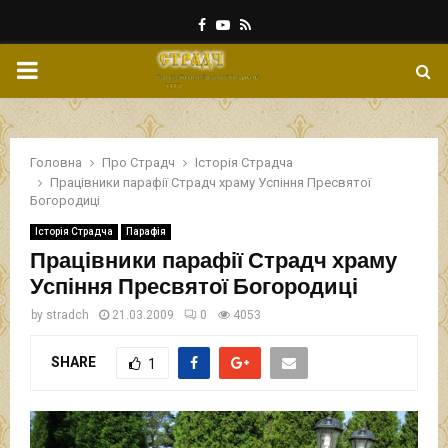
Facebook
Youtube
Rss
PRIMARY
MENU
Головна
Про Страдч
Історія Страдча
Працівники парафії Страдч храму Успіння Пресвятої
Богородиці
Історія Страдча
Парафія
Працівники парафії Страдч храму
Успіння Пресвятої Богородиці
by
stradch
21.03.2009
0
4053
SHARE
1