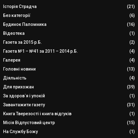
Історія Страдча
(21)
Без категорії
(6)
Будинок Паломника
(16)
Відеотека
(1)
Газета за 2015 р.Б.
(2)
Газета №1 – №41 за 2011 – 2014 р.Б.
(4)
Галерея
(4)
Головні новини
(13)
Діяльність
(4)
Для прихожан
(39)
За здоров`я і упокій
(1)
Завантажити газету
(31)
Книга Тверезості і книга відгуків
(1)
Місія Відпустовий центр
(15)
На Службу Божу
(1)