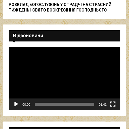
РОЗКЛАД БОГОСЛУЖІНЬ У СТРАДЧІ НА СТРАСНИЙ
ТИЖДЕНЬ І СВЯТО ВОСКРЕСІННЯ ГОСПОДНЬОГО
Відеоновини
В
і
д
е
о
п
р
о
г
р
00:00
01:41
а
в
а
ч