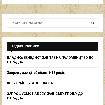
S
e
a
S
r
c
E
h
Недавні записи
f
A
o
ВЛАДИКА ВЕНЕДИКТ ЗАВІТАВ НА ПАЛОМНИЦТВО ДО
r
R
СТРАДЧА
:
C
Запрошуємо дітей віком 6-12 років
H
ВСЕУКРАЇНСЬКА ПРОЩА 2026
ЗАПРОШУЄМО НА ВСЕУКРАЇНСЬКУ ПРОЩУ ДО
СТРАДЧА