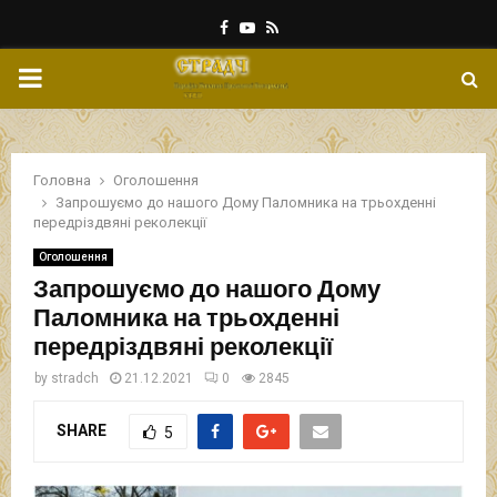
Facebook
Youtube
Rss
PRIMARY
MENU
Головна
Оголошення
Запрошуємо до нашого Дому Паломника на трьохденні
передріздвяні реколекції
Оголошення
Запрошуємо до нашого Дому
Паломника на трьохденні
передріздвяні реколекції
by
stradch
21.12.2021
0
2845
SHARE
5