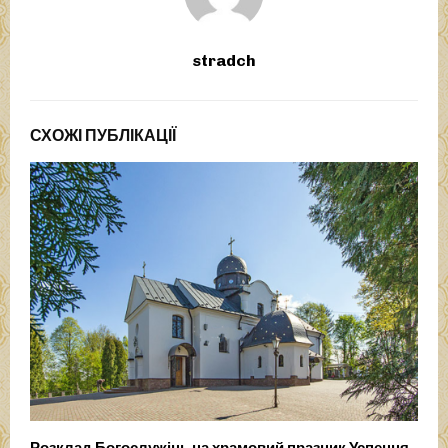
stradch
СХОЖІ ПУБЛІКАЦІЇ
Розклад Богослужінь на храмовий празник Успення