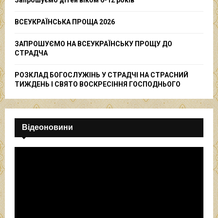
Запрошуємо дітей віком 6-12 років
H
ВСЕУКРАЇНСЬКА ПРОЩА 2026
ЗАПРОШУЄМО НА ВСЕУКРАЇНСЬКУ ПРОЩУ ДО
СТРАДЧА
РОЗКЛАД БОГОСЛУЖІНЬ У СТРАДЧІ НА СТРАСНИЙ
ТИЖДЕНЬ І СВЯТО ВОСКРЕСІННЯ ГОСПОДНЬОГО
Відеоновини
В
і
д
е
о
п
р