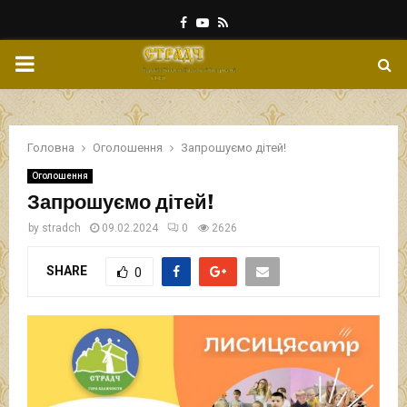
Facebook
Youtube
Rss
PRIMARY
MENU
Головна
Оголошення
Запрошуємо дітей!
Оголошення
Запрошуємо дітей!
by
stradch
09.02.2024
0
2626
SHARE
0