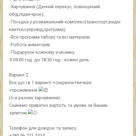
-Харчування (Денний перекус, повноцінний
обід,підвечірок);
-Поїздка у розважальний комплекс(транспорт,вхідні
квитки,супровід,програма);
-Вся програма табору та всі матеріали;
-Робота аніматорів;
-Подарунок кожному учаснику.
З 09:00 год. до 18:30 год.- кожен день
Варіант 2.
Все що і в 1 варіанті +сніданок+вечеря
+проживання
(5-и разове харчування)
Скинемо приватно вартість та умови за Вашим
запитом
Телефон для довідок та запису:
+380 96 231 3334