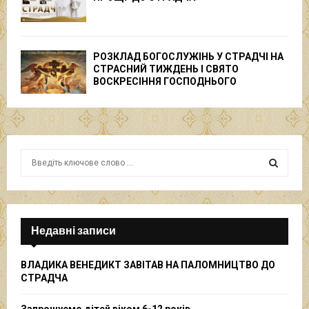
РОЗКЛАД БОГОСЛУЖІНЬ У СТРАДЧІ НА
СТРАСНИЙ ТИЖДЕНЬ І СВЯТО
ВОСКРЕСІННЯ ГОСПОДНЬОГО
S
e
a
S
r
c
E
h
Недавні записи
f
A
o
ВЛАДИКА ВЕНЕДИКТ ЗАВІТАВ НА ПАЛОМНИЦТВО ДО
r
R
СТРАДЧА
:
C