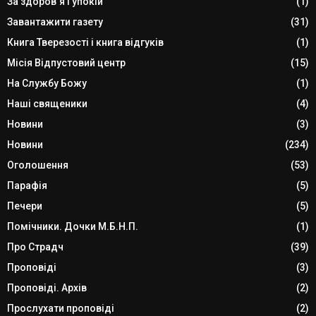
За здоров`я і упокій
(1)
Завантажити газету
(31)
Книга Тверезості і книга відгуків
(1)
Місія Відпустовий центр
(15)
На Службу Божу
(1)
Наші священики
(4)
Новини
(3)
Новини
(234)
Оголошення
(53)
Парафія
(5)
Печери
(5)
Помічники. Дочки М.Б.Н.П.
(1)
Про Страдч
(39)
Проповіді
(3)
Проповіді. Архів
(2)
Прослухати проповіді
(2)