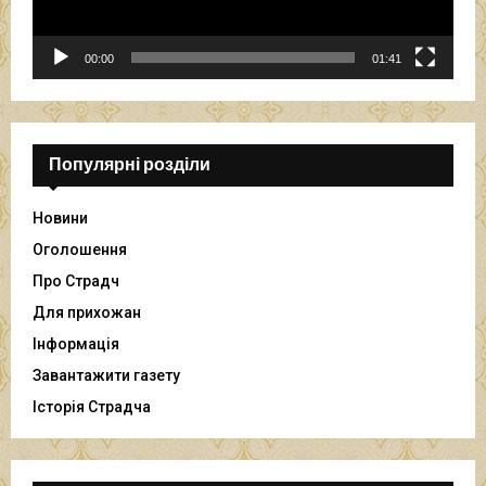
о
г
р
00:00
01:41
а
в
а
ч
Популярні розділи
Новини
Оголошення
Про Страдч
Для прихожан
Інформація
Завантажити газету
Історія Страдча