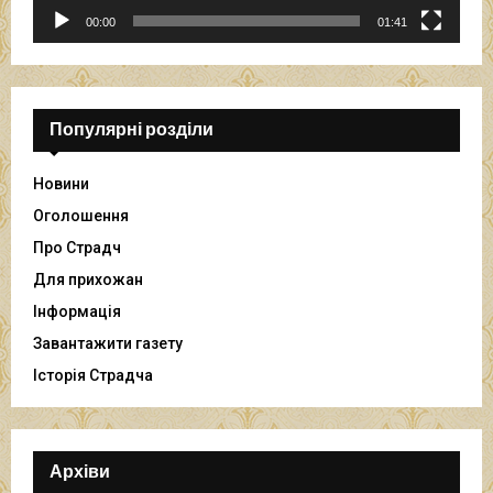
р
00:00
01:41
а
в
а
ч
Популярні розділи
Новини
Оголошення
Про Страдч
Для прихожан
Інформація
Завантажити газету
Історія Страдча
Архіви