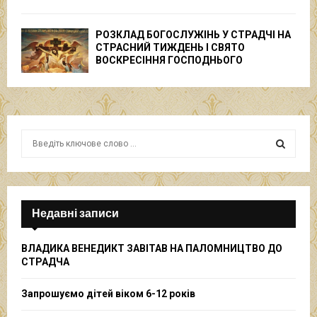
РОЗКЛАД БОГОСЛУЖІНЬ У СТРАДЧІ НА
СТРАСНИЙ ТИЖДЕНЬ І СВЯТО
ВОСКРЕСІННЯ ГОСПОДНЬОГО
S
e
a
S
r
c
E
h
Недавні записи
f
A
o
ВЛАДИКА ВЕНЕДИКТ ЗАВІТАВ НА ПАЛОМНИЦТВО ДО
r
R
СТРАДЧА
:
C
Запрошуємо дітей віком 6-12 років
H