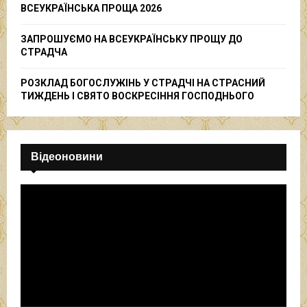
ВСЕУКРАЇНСЬКА ПРОЩА 2026
ЗАПРОШУЄМО НА ВСЕУКРАЇНСЬКУ ПРОЩУ ДО
СТРАДЧА
РОЗКЛАД БОГОСЛУЖІНЬ У СТРАДЧІ НА СТРАСНИЙ
ТИЖДЕНЬ І СВЯТО ВОСКРЕСІННЯ ГОСПОДНЬОГО
Відеоновини
В
і
д
е
о
п
р
о
г