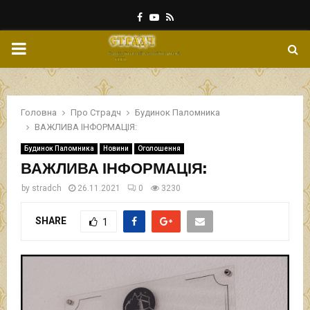
Facebook
Youtube
Rss
PRIMARY
MENU
Головна
Про Страдч
Будинок Паломника
ВАЖЛИВА ІНФОРМАЦІЯ:
Будинок Паломника
Новини
Оголошення
ВАЖЛИВА ІНФОРМАЦІЯ:
by
stradch
26.11.2021
0
3230
SHARE
1