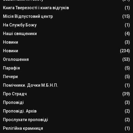
Книга Тверезості і книга відгуків
(1)
Місія Відпустовий центр
(15)
На Службу Божу
(1)
Наші священики
(4)
Новини
(3)
Новини
(234)
Оголошення
(53)
Парафія
(5)
Печери
(5)
Помічники. Дочки М.Б.Н.П.
(1)
Про Страдч
(39)
Проповіді
(3)
Проповіді. Архів
(2)
Прослухати проповіді
(2)
Релігійна крамниця
(1)