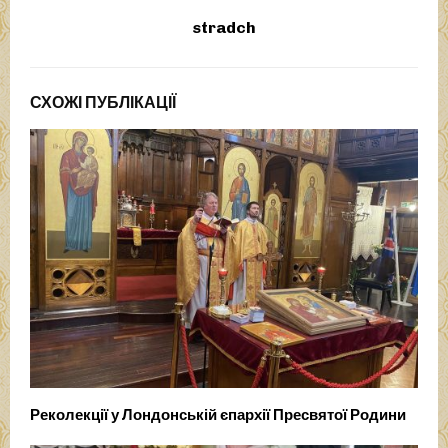
stradch
СХОЖІ ПУБЛІКАЦІЇ
Реколекції у Лондонській єпархії Пресвятої Родини