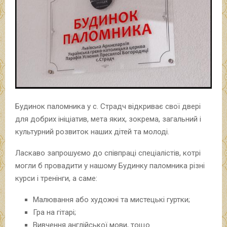
Будинок паломника у с. Страдч відкриває свої двері
для добрих ініціатив, мета яких, зокрема, загальний і
культурний розвиток наших дітей та молоді.
Ласкаво запрошуємо до співпраці спеціалістів, котрі
могли б провадити у нашому Будинку паломника різні
курси і тренінги, а саме:
Малювання або художні та мистецькі гуртки;
Гра на гітарі;
Вивчення англійської мови, тощо.