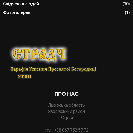
Свідчення людей
(10)
Фотогалерея
(1)
ПРО НАС
Львівська область
Яворівський район
с. Страдч
тел.: +38 067 752 57 72