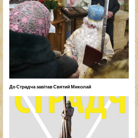
До Страдча завітав Святий Миколай