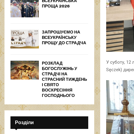
ВСЕУКРАЇНСЬКА
ПРОЩА 2026
ЗАПРОШУЄМО НА
ВСЕУКРАЇНСЬКУ
ПРОЩУ ДО СТРАДЧА
У суботу, 12 
РОЗКЛАД
БОГОСЛУЖІНЬ У
Sęczek) дир
СТРАДЧІ НА
СТРАСНИЙ ТИЖДЕНЬ
І СВЯТО
ВОСКРЕСІННЯ
ГОСПОДНЬОГО
Розділи