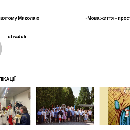
Святому Миколаю
«Мова життя – прост
stradch
ІКАЦІЇ