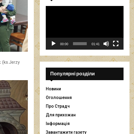
В
і
д
е
о
п
00:00
01:41
р
о
г
 (ks.Jerzy
р
а
Популярні розділи
в
а
Новини
ч
Оголошення
Про Страдч
Для прихожан
Інформація
Завантажити газету