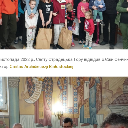
листопада 2022 р., Святу Страдецька Гору відвідав o.Єжи Сенчик
ектор
Caritas Archidiecezji Białostockiej