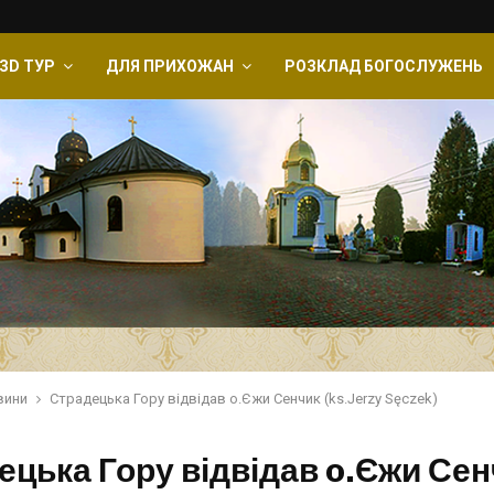
ЗD ТУР
ДЛЯ ПРИХОЖАН
РОЗКЛАД БОГОСЛУЖЕНЬ
вини
Страдецька Гору відвідав o.Єжи Сенчик (ks.Jerzy Sęczek)
ецька Гору відвідав o.Єжи Сен