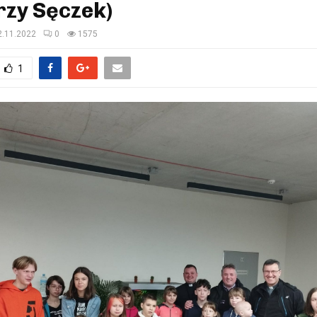
rzy Sęczek)
2.11.2022
0
1575
1