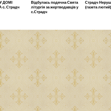
У ДОМІ
Відбулась подячна Свята
Страдч Неруш
с. Страдч
літургія за жертводавців у
(газета люти
с.Страдч