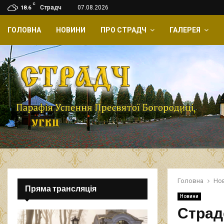
C
Страдч
07.08.2026
18.6
ГОЛОВНА
НОВИНИ
ПРО СТРАДЧ
ГАЛЕРЕЯ
Головна
Но
Пряма трансляція
Новини
Страд