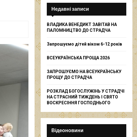
c
E
h
Недавні записи
f
A
o
ВЛАДИКА ВЕНЕДИКТ ЗАВІТАВ НА
r
R
ПАЛОМНИЦТВО ДО СТРАДЧА
:
C
Запрошуємо дітей віком 6-12 років
H
ВСЕУКРАЇНСЬКА ПРОЩА 2026
ЗАПРОШУЄМО НА ВСЕУКРАЇНСЬКУ
ПРОЩУ ДО СТРАДЧА
РОЗКЛАД БОГОСЛУЖІНЬ У СТРАДЧІ
НА СТРАСНИЙ ТИЖДЕНЬ І СВЯТО
ВОСКРЕСІННЯ ГОСПОДНЬОГО
Відеоновини