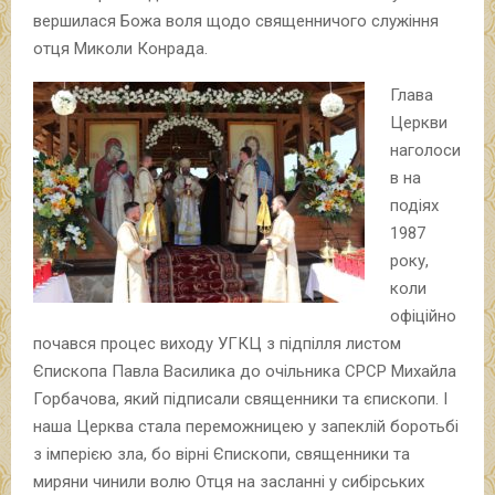
вершилася Божа воля щодо священничого служіння
отця Миколи Конрада.
Глава
Церкви
наголоси
в на
подіях
1987
року,
коли
офіційно
почався процес виходу УГКЦ з підпілля листом
Єпископа Павла Василика до очільника СРСР Михайла
Горбачова, який підписали священники та єпископи. І
наша Церква стала переможницею у запеклій боротьбі
з імперією зла, бо вірні Єпископи, священники та
миряни чинили волю Отця на засланні у сибірських