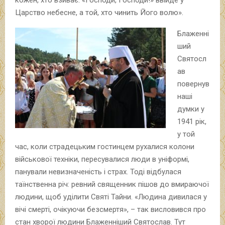
кожен, хто взиває: «Господи, Господи!» ввійде у
Царство небесне, а той, хто чинить Його волю».
Блаженні
ший
Святосл
ав
повернув
наші
думки у
1941 рік,
у той
час, коли страдецьким гостинцем рухалися колони
військової техніки, пересувалися люди в уніформі,
панували невизначеність і страх. Тоді відбулася
таїнственна річ: ревний священник пішов до вмираючої
людини, щоб уділити Святі Тайни. «Людина дивилася у
вічі смерті, очікуючи безсмертя», – так висловився про
стан хворої людини Блаженніший Святослав. Тут