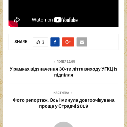
SHARE
3
ПОПЕРЕДНЯ
У рамках відзначення 30-ти ліття виходу УГКЦ із
підпілля
НАСТУПНА
Фото репортаж. Ось і минула довгоочікувана
проща у Страдчі 2019