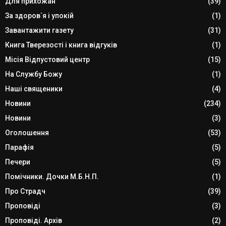
Для прихожан
(39)
За здоров`я і упокій
(1)
Завантажити газету
(31)
Книга Тверезості і книга відгуків
(1)
Місія Відпустовий центр
(15)
На Службу Божу
(1)
Наші священики
(4)
Новини
(234)
Новини
(3)
Оголошення
(53)
Парафія
(5)
Печери
(5)
Помічники. Дочки М.Б.Н.П.
(1)
Про Страдч
(39)
Проповіді
(3)
Проповіді. Архів
(2)