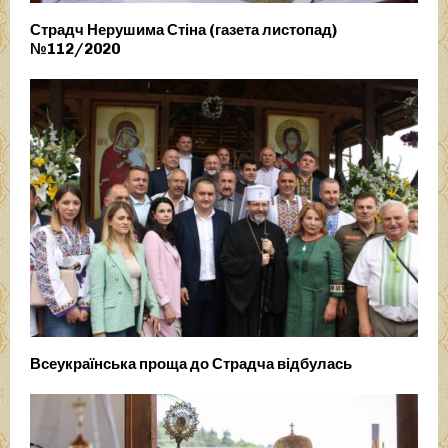
Страдч Нерушима Стіна (газета листопад)
№112/2020
Всеукраїнська проща до Страдча відбулась