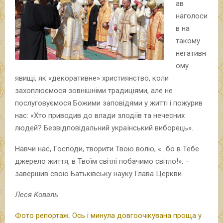
ав
наголоси
в на
такому
негативн
ому
явищі, як «декоративне» християнство, коли
захоплюємося зовнішніми традиціями, але не
послуговуємося Божими заповідями у житті і пожурив
нас: «Хто приводив до влади злодіїв та нечесних
людей? Безвідповідальний український виборець».
Навчи нас, Господи, творити Твою волю, «…бо в Тебе
джерело життя, в Твоїм світлі побачимо світло!», –
завершив свою Батьківську науку Глава Церкви.
Леся Коваль
Фото репортаж. Ось і минула довгоочікувана проща у