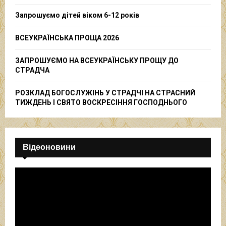
C
Запрошуємо дітей віком 6-12 років
H
ВСЕУКРАЇНСЬКА ПРОЩА 2026
ЗАПРОШУЄМО НА ВСЕУКРАЇНСЬКУ ПРОЩУ ДО
СТРАДЧА
РОЗКЛАД БОГОСЛУЖІНЬ У СТРАДЧІ НА СТРАСНИЙ
ТИЖДЕНЬ І СВЯТО ВОСКРЕСІННЯ ГОСПОДНЬОГО
Відеоновини
В
і
д
е
о
п