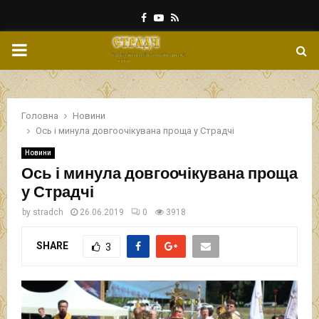
Facebook
Youtube
Rss
PRIMARY
MENU
Головна
Новини
Ось і минула довгоочікувана проща у Страдчі
Новини
Ось і минула довгоочікувана проща
у Страдчі
by
stradch
26.06.2019
0
3918
SHARE
3