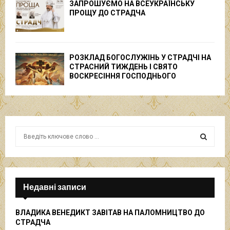
ЗАПРОШУЄМО НА ВСЕУКРАЇНСЬКУ
ПРОЩУ ДО СТРАДЧА
РОЗКЛАД БОГОСЛУЖІНЬ У СТРАДЧІ НА
СТРАСНИЙ ТИЖДЕНЬ І СВЯТО
ВОСКРЕСІННЯ ГОСПОДНЬОГО
S
e
a
S
r
c
E
h
Недавні записи
f
A
o
ВЛАДИКА ВЕНЕДИКТ ЗАВІТАВ НА ПАЛОМНИЦТВО ДО
r
R
СТРАДЧА
: