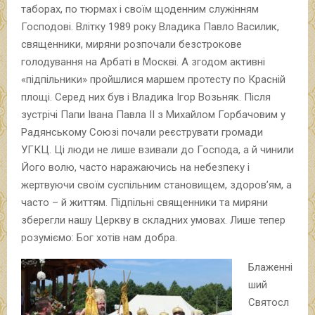
таборах, по тюрмах і своїм щоденним служінням
Господові. Влітку 1989 року Владика Павло Василик,
священники, миряни розпочали безстрокове
голодування на Арбаті в Москві. А згодом активні
«підпільники» пройшлися маршем протесту по Красній
площі. Серед них був і Владика Ігор Возьняк. Після
зустрічі Папи Івана Павла ІІ з Михайлом Горбачовим у
Радянському Союзі почали реєструвати громади
УГКЦ. Ці люди не лише взивали до Господа, а й чинили
Його волю, часто наражаючись на небезпеку і
жертвуючи своїм суспільним становищем, здоров’ям, а
часто – й життям. Підпільні священники та миряни
зберегли нашу Церкву в складних умовах. Лише тепер
розуміємо: Бог хотів нам добра.
Блаженні
ший
Святосл