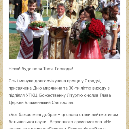
Нехай буде воля Твоя, Господи!
Ось і минула довгоочікувана проща у Страдчі,
присвячена Дню мирянина та 30-ти літтю виходу з
підпілля УГКЦ. Божественну Літургію очолив Глава
Церкви Блаженніший Святослав.
«Бог бажає мені добра» – ці слова стали лейтмотивом
батьківської науки Верховного архиєпископа. «Не