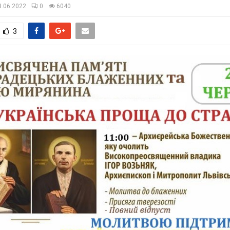
3.06.2022
0
6040
3