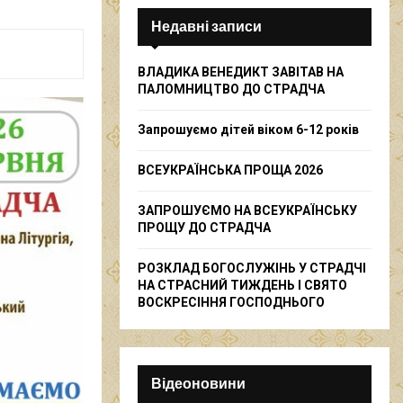
c
E
h
Недавні записи
f
A
o
ВЛАДИКА ВЕНЕДИКТ ЗАВІТАВ НА
r
R
ПАЛОМНИЦТВО ДО СТРАДЧА
:
C
Запрошуємо дітей віком 6-12 років
H
ВСЕУКРАЇНСЬКА ПРОЩА 2026
ЗАПРОШУЄМО НА ВСЕУКРАЇНСЬКУ
ПРОЩУ ДО СТРАДЧА
РОЗКЛАД БОГОСЛУЖІНЬ У СТРАДЧІ
НА СТРАСНИЙ ТИЖДЕНЬ І СВЯТО
ВОСКРЕСІННЯ ГОСПОДНЬОГО
Відеоновини