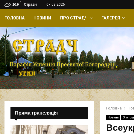
C
Страдч
07.08.2026
20.9
ГОЛОВНА
НОВИНИ
ПРО СТРАДЧ
ГАЛЕРЕЯ
Головна
Но
Пряма трансляція
Новини
Оголош
Всеук