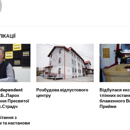
ІКАЦІЇ
ndependent
Розбудова відпустового
Відбулася екс
.Б..Парох
центру
тлінних остан
ння Пресвятої
блаженного 
с.Страдч
Прийми
ітання з
 та настанови