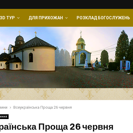
ЗD ТУР
ДЛЯ ПРИХОЖАН
РОЗКЛАД БОГОСЛУЖЕНЬ
вини
Всеукраїнська Проща 26 червня
ення
раїнська Проща 26 червня