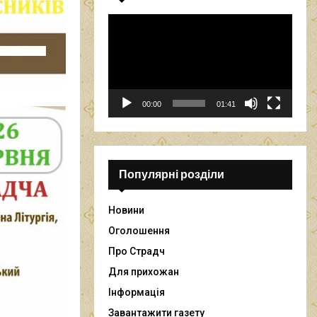
В
і
д
е
о
п
00:00
01:41
р
о
г
р
а
Популярні розділи
в
а
Новини
ч
Оголошення
Про Страдч
Для прихожан
Інформація
Завантажити газету