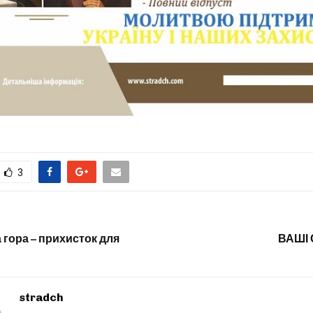
3
 гора – прихисток для
ВАШІ
stradch