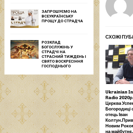
ЗАПРОШУЄМО НА
ВСЕУКРАЇНСЬКУ
ПРОЩУ ДО СТРАДЧА
СХОЖІ ПУБЛ
РОЗКЛАД
БОГОСЛУЖІНЬ У
СТРАДЧІ НА
СТРАСНИЙ ТИЖДЕНЬ І
СВЯТО ВОСКРЕСІННЯ
ГОСПОДНЬОГО
Ukrainian I
Radio 2020р
Церква Успе
Богородиці 
отець Іван
Колтун.Прив
Новим Роком
на майбутнє.