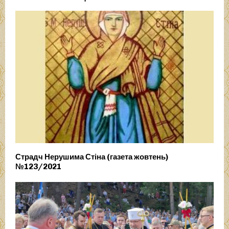
Страдч Нерушима Стіна (газета жовтень)
№123/2021