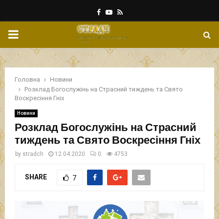
Facebook
Youtube
Rss
PRIMARY
MENU
Головна
Новини
Розклад Богослужінь на Страсний тиждень та Свято
Воскресіння Гніх
Новини
Розклад Богослужінь на Страсний
тиждень та Свято Воскресіння Гніх
by
stradch
12.04.2020
0
4753
SHARE
7