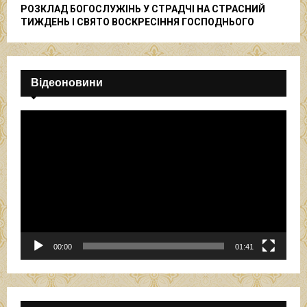
РОЗКЛАД БОГОСЛУЖІНЬ У СТРАДЧІ НА СТРАСНИЙ
ТИЖДЕНЬ І СВЯТО ВОСКРЕСІННЯ ГОСПОДНЬОГО
Відеоновини
В
і
д
е
о
п
р
о
г
р
00:00
01:41
а
в
а
ч