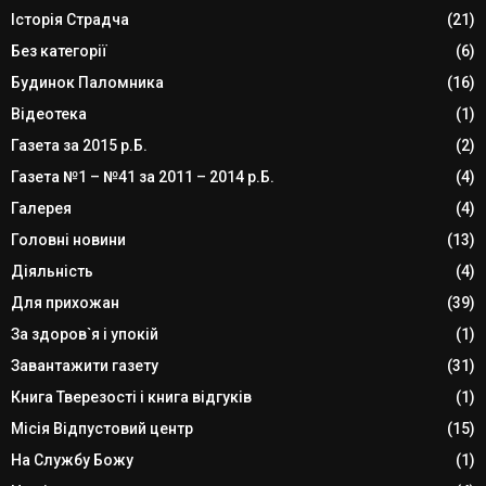
Історія Страдча
(21)
Без категорії
(6)
Будинок Паломника
(16)
Відеотека
(1)
Газета за 2015 р.Б.
(2)
Газета №1 – №41 за 2011 – 2014 р.Б.
(4)
Галерея
(4)
Головні новини
(13)
Діяльність
(4)
Для прихожан
(39)
За здоров`я і упокій
(1)
Завантажити газету
(31)
Книга Тверезості і книга відгуків
(1)
Місія Відпустовий центр
(15)
На Службу Божу
(1)