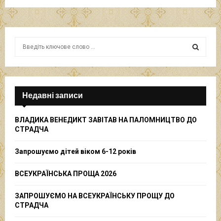
S
e
a
S
r
c
E
h
Недавні записи
f
A
o
ВЛАДИКА ВЕНЕДИКТ ЗАВІТАВ НА ПАЛОМНИЦТВО ДО
r
R
СТРАДЧА
:
C
Запрошуємо дітей віком 6-12 років
H
ВСЕУКРАЇНСЬКА ПРОЩА 2026
ЗАПРОШУЄМО НА ВСЕУКРАЇНСЬКУ ПРОЩУ ДО
СТРАДЧА