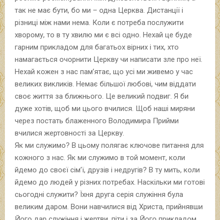
так не має бути, бо ми – одна Церква. Дистанції і
різниці між нами нема. Коли є потреба послужити
хворому, то в ту хвилю ми є всі одно. Нехай це буде
гарним прикладом для багатьох вірних і тих, хто
намагається очорнити Церкву чи написати зле про неї.
Нехай кожен з нас пам’ятає, що усі ми живемо у час
великих викликів. Немає більшої любові, чим віддати
своє життя за ближнього. Це великий подвиг. Я би
дуже хотів, щоб ми цього вчилися. Щоб наші миряни
через постать блаженного Володимира Прийми
вчилися жертовності за Церкву.
Як ми служимо? В цьому полягає ключове питання для
кожного з нас. Як ми служимо в той момент, коли
йдемо до своєї сім’ї, друзів і недругів? В ту мить, коли
йдемо до людей у різних потребах. Наскільки ми готові
сьогодні служити? Їхня друга серія служіння була
великим даром. Вони навчилися від Христа, прийнявши
Його дар служіння і жертви, піти і за Його прикладом