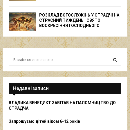
РОЗКЛАД БОГОСЛУЖІНЬ У СТРАДЧІ НА
СТРАСНИЙ ТИЖДЕНЬ І СВЯТО
ВОСКРЕСІННЯ ГОСПОДНЬОГО
S
e
a
S
r
c
E
h
Недавні записи
f
A
o
ВЛАДИКА ВЕНЕДИКТ ЗАВІТАВ НА ПАЛОМНИЦТВО ДО
r
R
СТРАДЧА
:
C
Запрошуємо дітей віком 6-12 років
H