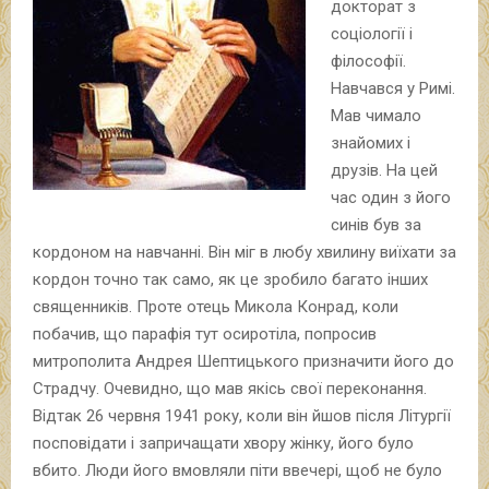
докторат з
соціології і
філософії.
Навчався у Римі.
Мав чимало
знайомих і
друзів. На цей
час один з його
синів був за
кордоном на навчанні. Він міг в любу хвилину виїхати за
кордон точно так само, як це зробило багато інших
священників. Проте отець Микола Конрад, коли
побачив, що парафія тут осиротіла, попросив
митрополита Андрея Шептицького призначити його до
Страдчу. Очевидно, що мав якісь свої переконання.
Відтак 26 червня 1941 року, коли він йшов після Літургії
посповідати і запричащати хвору жінку, його було
вбито. Люди його вмовляли піти ввечері, щоб не було