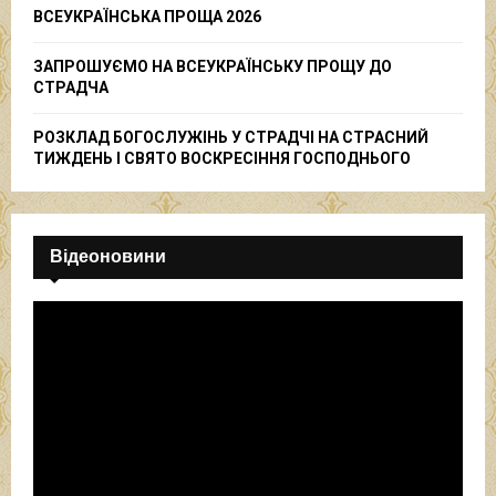
ВСЕУКРАЇНСЬКА ПРОЩА 2026
ЗАПРОШУЄМО НА ВСЕУКРАЇНСЬКУ ПРОЩУ ДО
СТРАДЧА
РОЗКЛАД БОГОСЛУЖІНЬ У СТРАДЧІ НА СТРАСНИЙ
ТИЖДЕНЬ І СВЯТО ВОСКРЕСІННЯ ГОСПОДНЬОГО
Відеоновини
В
і
д
е
о
п
р
о