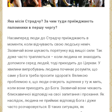
Яка місія Страдчу? За чим туди приїжджають
паломники в першу чергу?
Насамперед люди до Страдчу приїжджають в
моменти, коли відчувають свою людську неміч.
Зазвичай вони шукають порятунку від вищої сили. Так
дуже часто трапляється – коли людина не знаходить
допомоги серед людей, тоді приходить до Церкви. У
хвилини випробувань людина починає розуміти, що
саме у Бога треба просити здоров’я. Великою
проблемою є, що люди очікують зцілення у ту ж мить,
коли вони приходять до Бога. Зазвичай вони чекають
блискавичної відповіді на свої запитання і прохання. Як
наслідок, людина не приймає відповіді Бога і дуже
часто розчаровується. В таких ситуаціях, як