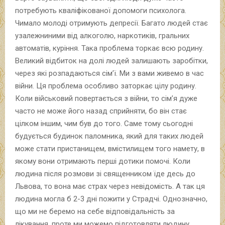
потребують кваліфікованої допомоги психолога.
Чимало молоді отримують депресії. Багато людей стає
узалежниними від алкоголю, наркотиків, гральних
автоматів, куріння. Така проблема торкає всю родину.
Великий відбиток на долі людей залишають заробітки,
через які розпадаються сім’ї. Ми з вами живемо в час
війни. Ця проблема особливо заторкає цілу родину.
Коли військовий повертається з війни, то сім’я дуже
часто не може його назад сприйняти, бо він стає
цілком іншим, чим був до того. Саме тому сьогодні
будується будинок паломника, який для таких людей
може стати пристанищем, вмістилищем того намету, в
якому вони отримають перші дотики помочі. Коли
людина після розмови зі священником їде десь до
Львова, то вона має страх через невідомість. А так ця
людина могла б 2-3 дні пожити у Страдчі. Однозначно,
що ми не беремо на себе відповідальність за
лікування, проте ми можемо підготовляти людину