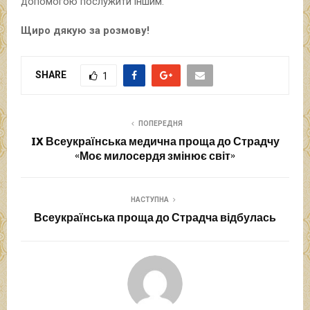
допомогою послужити іншим.
Щиро дякую за розмову!
SHARE
1
ПОПЕРЕДНЯ
IX Всеукраїнська медична проща до Страдчу
«Моє милосердя змінює світ»
НАСТУПНА
Всеукраїнська проща до Страдча відбулась