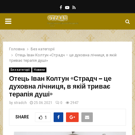
Facebook
Youtube
Rss
PRIMARY
MENU
Головна
Без категорії
Отець Іван Колтун «Страдч – це духовна лічниця, в якій
триває терапія душі»
Без категорії
Новини
Отець Іван Колтун «Страдч – це
духовна лічниця, в якій триває
терапія душі»
by
stradch
25.06.2021
0
2947
SHARE
1