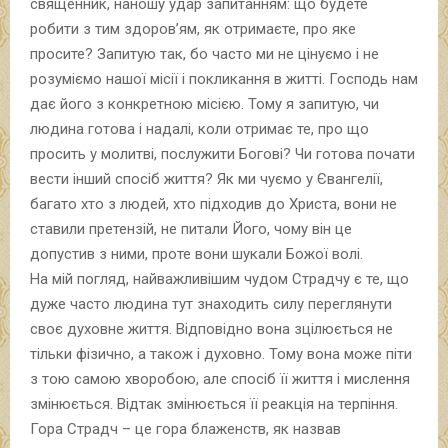
священник, наношу удар запитанням: що будете
робити з тим здоров’ям, як отримаєте, про яке
просите? Запитую так, бо часто ми не цінуємо і не
розуміємо нашої місії і покликання в житті. Господь нам
дає його з конкретною місією. Тому я запитую, чи
людина готова і надалі, коли отримає те, про що
просить у молитві, послужити Богові? Чи готова почати
вести інший спосіб життя? Як ми чуємо у Євангелії,
багато хто з людей, хто підходив до Христа, вони не
ставили претензій, не питали Його, чому він це
допустив з ними, проте вони шукали Божої волі.
На мій погляд, найважливішим чудом Страдчу є те, що
дуже часто людина тут знаходить силу переглянути
своє духовне життя. Відповідно вона зцілюється не
тільки фізично, а також і духовно. Тому вона може піти
з тою самою хворобою, але спосіб її життя і мислення
змінюється. Відтак змінюється її реакція на терпіння.
Гора Страдч – це гора блаженств, як назвав