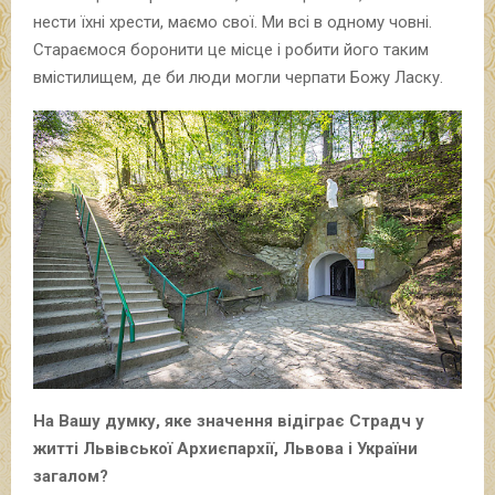
нести їхні хрести, маємо свої. Ми всі в одному човні.
Стараємося боронити це місце і робити його таким
вмістилищем, де би люди могли черпати Божу Ласку.
На Вашу думку, яке значення відіграє Страдч у
житті Львівської Архиєпархії, Львова і України
загалом?