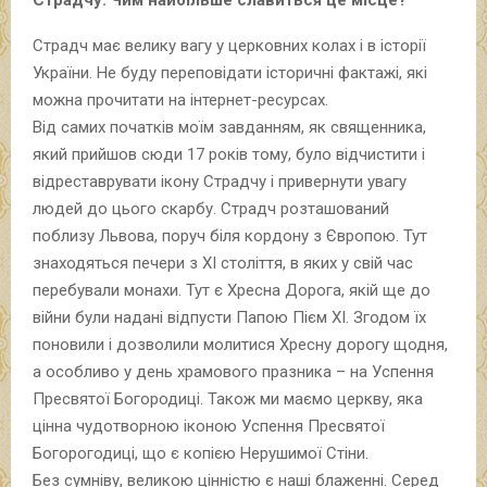
Страдч має велику вагу у церковних колах і в історії
України. Не буду переповідати історичні фактажі, які
можна прочитати на інтернет-ресурсах.
Від самих початків моїм завданням, як священника,
який прийшов сюди 17 років тому, було відчистити і
відреставрувати ікону Страдчу і привернути увагу
людей до цього скарбу. Страдч розташований
поблизу Львова, поруч біля кордону з Європою. Тут
знаходяться печери з XI століття, в яких у свій час
перебували монахи. Тут є Хресна Дорога, якій ще до
війни були надані відпусти Папою Пієм XI. Згодом їх
поновили і дозволили молитися Хресну дорогу щодня,
а особливо у день храмового празника – на Успення
Пресвятої Богородиці. Також ми маємо церкву, яка
цінна чудотворною іконою Успення Пресвятої
Богорогодиці, що є копією Нерушимої Стіни.
Без сумніву, великою цінністю є наші блаженні. Серед