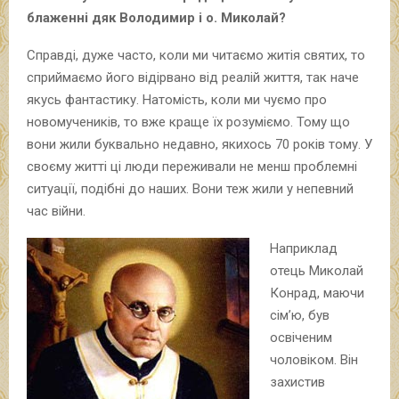
блаженні дяк Володимир і о. Миколай?
Справді, дуже часто, коли ми читаємо житія святих, то
сприймаємо його відірвано від реалій життя, так наче
якусь фантастику. Натомість, коли ми чуємо про
новомучеників, то вже краще їх розуміємо. Тому що
вони жили буквально недавно, якихось 70 років тому. У
своєму житті ці люди переживали не менш проблемні
ситуації, подібні до наших. Вони теж жили у непевний
час війни.
Наприклад
отець Миколай
Конрад, маючи
сім’ю, був
освіченим
чоловіком. Він
захистив