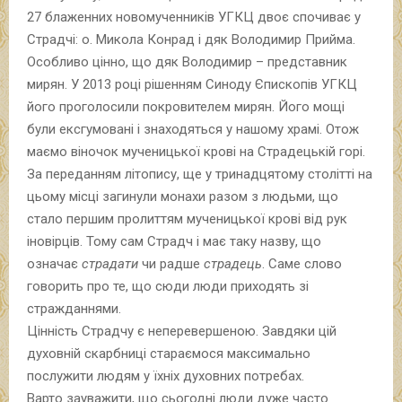
27 блаженних новомученників УГКЦ двоє спочиває у
Страдчі: о. Микола Конрад і дяк Володимир Прийма.
Особливо цінно, що дяк Володимир – представник
мирян. У 2013 році рішенням Синоду Єпископів УГКЦ
його проголосили покровителем мирян. Його мощі
були ексгумовані і знаходяться у нашому храмі. Отож
маємо віночок мученицької крові на Страдецькій горі.
За переданням літопису, ще у тринадцятому столітті на
цьому місці загинули монахи разом з людьми, що
стало першим пролиттям мученицької крові від рук
іновірців. Тому сам Страдч і має таку назву, що
означає
страдати
чи радше
страдець
. Саме слово
говорить про те, що сюди люди приходять зі
стражданнями.
Цінність Страдчу є неперевершеною. Завдяки цій
духовній скарбниці стараємося максимально
послужити людям у їхніх духовних потребах.
Варто зауважити, що сьогодні люди дуже часто