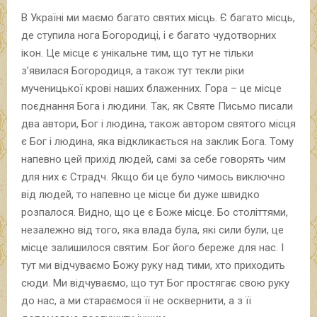
В Україні ми маємо багато святих місць. Є багато місць,
де ступила нога Богородиці, і є багато чудотворних
ікон. Це місце є унікальне тим, що тут не тільки
з’явилася Богородиця, а також тут текли ріки
мученицької крові наших блаженних. Гора – це місце
поєднання Бога і людини. Так, як Святе Письмо писали
два автори, Бог і людина, також автором святого місця
є Бог і людина, яка відкликається на заклик Бога. Тому
напевно цей прихід людей, самі за себе говорять чим
для них є Страдч. Якщо би це було чимось виключно
від людей, то напевно це місце би дуже швидко
розпалося. Видно, що це є Боже місце. Бо століттями,
незалежно від того, яка влада була, які сили були, це
місце залишилося святим. Бог його береже для нас. І
тут ми відчуваємо Божу руку над тими, хто приходить
сюди. Ми відчуваємо, що тут Бог простягає свою руку
до нас, а ми стараємося її не осквернити, а з її