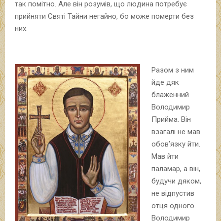
так помітно. Але він розумів, що людина потребує
прийняти Святі Тайни негайно, бо може померти без
них.
Разом з ним
йде дяк
блаженний
Володимир
Прийма. Він
взагалі не мав
обов’язку йти.
Мав йти
паламар, а він,
будучи дяком,
не відпустив
отця одного.
Володимир