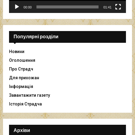
г
р
00:00
01:41
а
в
а
ч
Популярні розділи
Новини
Оголошення
Про Страдч
Для прихожан
Інформація
Завантажити газету
Історія Страдча
Архіви