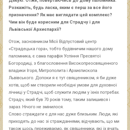
Дякую. Отже, повертаючись до дому паломника.
Розкажіть, будь ласка, яким є перш за все його
призначення? Як має виглядати цей комплекс?
Чим він буде корисним для Страдчу і для
Львівської Архиєпархії?
Отож, засновником Місії Відпустовий центр
«Страдецька гора», тобто будівничим нашого дому
паломника, є сама парафія Успіння Пресвятої
Богородиці, з благословення Високопреосвященного
владики Ігоря, Митрополита і Архиєпископа
Львівського. Допоки я є тут священником, я би дуже
хотів, щоб ми створили необхідні умови для духовної
лічниці у Страдчі, щоб служити людям у їхніх потребах.
Страдч, який був 70 років тому, таким залишився і
зараз. Нічого не змінилося.
Слово
страждати
є для нас дуже близьким. Люди, які
приходять до нас зі стражданнями, відчувають, що ми
також щось переживаємо, як священники, які їх вчать