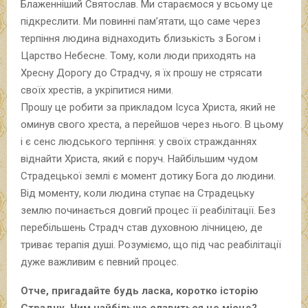
Блаженніший Святослав. Ми стараємося у всьому це
підкреслити. Ми повинні пам’ятати, що саме через
терпіння людина віднаходить близькість з Богом і
Царство Небесне. Тому, коли люди приходять на
Хресну Дорогу до Страдчу, я їх прошу не стрясати
своїх хрестів, а укріпитися ними.
Прошу це робити за прикладом Ісуса Христа, який не
оминув свого хреста, а перейшов через нього. В цьому
і є сенс людського терпіння: у своїх стражданнях
віднайти Христа, який є поруч. Найбільшим чудом
Страдецької землі є момент дотику Бога до людини.
Від моменту, коли людина ступає на Страдецьку
землю починається довгий процес її реабілітації. Без
перебільшень Страдч став духовною лічницею, де
триває терапія душі. Розуміємо, що під час реабілітації
дуже важливим є певний процес.
Отче, пригадайте будь ласка, коротко історію
Страдчу. Чим найбільше славиться це місце?