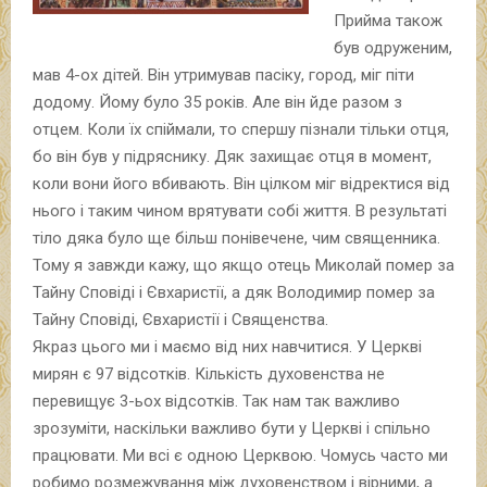
Прийма також
був одруженим,
мав 4-ох дітей. Він утримував пасіку, город, міг піти
додому. Йому було 35 років. Але він йде разом з
отцем. Коли їх спіймали, то спершу пізнали тільки отця,
бо він був у підряснику. Дяк захищає отця в момент,
коли вони його вбивають. Він цілком міг відректися від
нього і таким чином врятувати собі життя. В результаті
тіло дяка було ще більш понівечене, чим священника.
Тому я завжди кажу, що якщо отець Миколай помер за
Тайну Сповіді і Євхаристії, а дяк Володимир помер за
Тайну Сповіді, Євхаристії і Священства.
Якраз цього ми і маємо від них навчитися. У Церкві
мирян є 97 відсотків. Кількість духовенства не
перевищує 3-ьох відсотків. Так нам так важливо
зрозуміти, наскільки важливо бути у Церкві і спільно
працювати. Ми всі є одною Церквою. Чомусь часто ми
робимо розмежування між духовенством і вірними, а