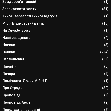
За здоров`я і упокій
(1)
Завантажити газету
(31)
Книга Тверезості і книга відгуків
(1)
Місія Відпустовий центр
(15)
На Службу Божу
(1)
Наші священики
(4)
Новини
(3)
Новини
(234)
Оголошення
(53)
Парафія
(5)
Печери
(5)
Помічники. Дочки М.Б.Н.П.
(1)
Про Страдч
(39)
Проповіді
(3)
Проповіді. Архів
(2)
Прослухати проповіді
(2)