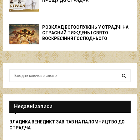
ПРОЩУ ДО СТРАДЧА
РОЗКЛАД БОГОСЛУЖІНЬ У СТРАДЧІ НА
СТРАСНИЙ ТИЖДЕНЬ І СВЯТО
ВОСКРЕСІННЯ ГОСПОДНЬОГО
S
e
a
S
r
c
E
h
Недавні записи
f
A
o
ВЛАДИКА ВЕНЕДИКТ ЗАВІТАВ НА ПАЛОМНИЦТВО ДО
r
R
СТРАДЧА
:
C