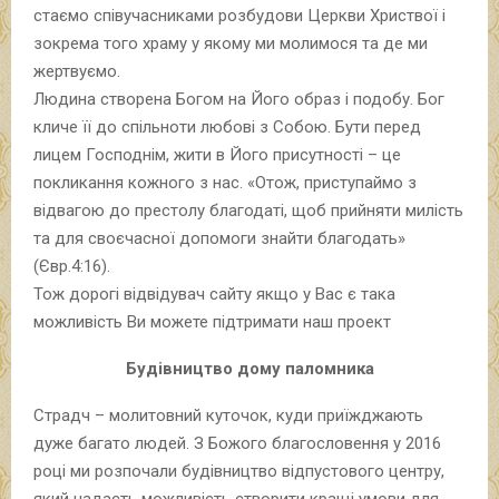
стаємо співучасниками розбудови Церкви Христвої і
зокрема того храму у якому ми молимося та де ми
жертвуємо.
Людина створена Богом на Його образ і подобу. Бог
кличе її до спільноти любові з Собою. Бути перед
лицем Господнім, жити в Його присутності – це
покликання кожного з нас. «Отож, приступаймо з
відвагою до престолу благодаті, щоб прийняти милість
та для своєчасної допомоги знайти благодать»
(Євр.4:16).
Тож дорогі відвідувач сайту якщо у Вас є така
можливість Ви можете підтримати наш проект
Будівництво дому паломника
Страдч – молитовний куточок, куди приїжджають
дуже багато людей. З Божого благословення у 2016
році ми розпочали будівництво відпустового центру,
який надасть можливість створити кращі умови для