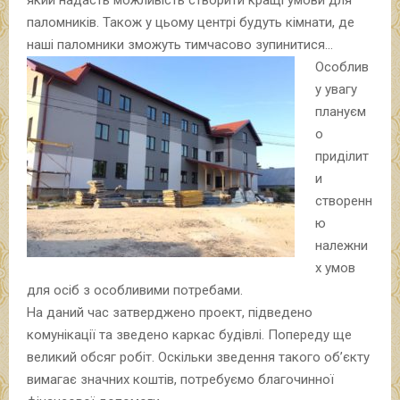
паломників. Також у цьому центрі будуть кімнати, де
наші паломники зможуть тимчасово зупинитися…
Особлив
у увагу
плануєм
о
приділит
и
створенн
ю
належни
х умов
для осіб з особливими потребами.
На даний час затверджено проект, підведено
комунікації та зведено каркас будівлі. Попереду ще
великий обсяг робіт. Оскільки зведення такого об’єкту
вимагає значних коштів, потребуємо благочинної