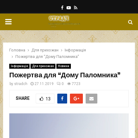
Facebook
Youtube
Rss
PRIMARY
MENU
Головна
Для прихожан
Інформація
Пожертва для “Дому Паломника”
Інформація
Для прихожан
Новини
Пожертва для “Дому Паломника”
by
stradch
27.11.2019
0
7723
SHARE
13