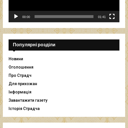
о
г
р
00:00
01:41
а
в
а
ч
Популярні розділи
Новини
Оголошення
Про Страдч
Для прихожан
Інформація
Завантажити газету
Історія Страдча