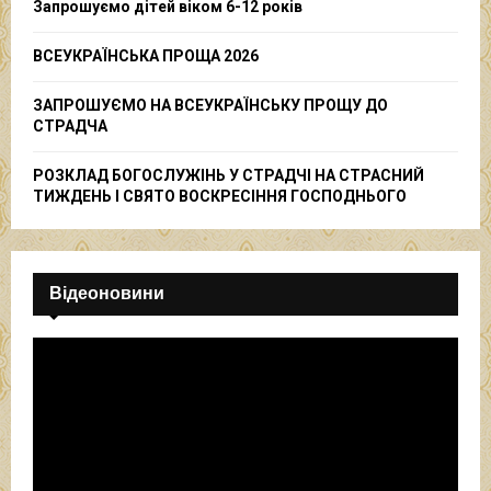
Запрошуємо дітей віком 6-12 років
H
ВСЕУКРАЇНСЬКА ПРОЩА 2026
ЗАПРОШУЄМО НА ВСЕУКРАЇНСЬКУ ПРОЩУ ДО
СТРАДЧА
РОЗКЛАД БОГОСЛУЖІНЬ У СТРАДЧІ НА СТРАСНИЙ
ТИЖДЕНЬ І СВЯТО ВОСКРЕСІННЯ ГОСПОДНЬОГО
Відеоновини
В
і
д
е
о
п
р