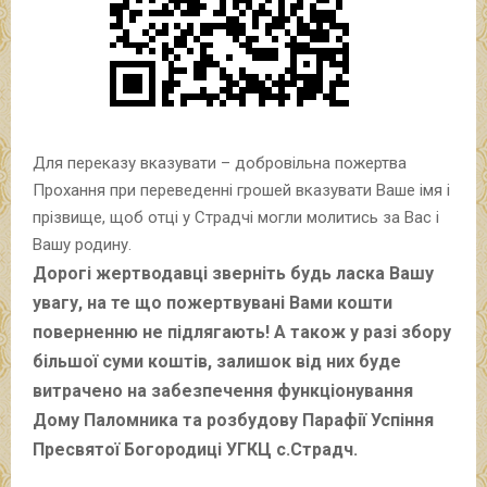
Для переказу вказувати – добровільна пожертва
Прохання при переведенні грошей вказувати Ваше імя і
прізвище, щоб отці у Страдчі могли молитись за Вас і
Вашу родину.
Дорогі жертводавці зверніть будь ласка Вашу
увагу, на те що пожертвувані Вами кошти
поверненню не підлягають! А також у разі збору
більшої суми коштів, залишок від них буде
витрачено на забезпечення функціонування
Дому Паломника та розбудову Парафії Успіння
Пресвятої Богородиці УГКЦ с.Страдч.