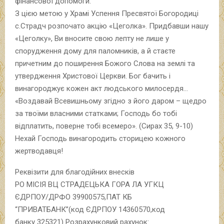
фінансової допомоги.
З цією метою у Храмі Успення Пресвятої Богородиці
с.Страдч розпочато акцію «Цеголка». Придбавши нашу
«Цеголку», Ви вносите свою лепту не лише у
спорудження дому для паломників, а й стаєте
причетним до поширення Божого Слова на землі та
утвердження Христової Церкви. Бог бачить і
винагороджує кожен акт людського милосердя…
«Воздавай Всевишньому згідно з його даром – щедро
за твоїми власними статками; Господь бо тобі
відплатить, поверне тобі всемеро». (Сирах 35, 9-10)
Нехай Господь винагородить сторицею кожного
жертводавця!
Реквізити для благодійних внесків
РО МІСІЯ ВЦ СТРАДЕЦЬКА ГОРА ЛА УГКЦ
ЄДРПОУ/ДРФО 39900575,ПАТ КБ
“ПРИВАТБАНК”(код ЄДРПОУ 14360570,код
банку 325321) Розрахунковий рахунок: