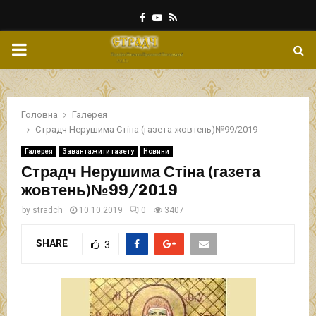
Facebook
Youtube
Rss
PRIMARY
MENU
Головна
Галерея
Страдч Нерушима Стіна (газета жовтень)№99/2019
Галерея
Завантажити газету
Новини
Страдч Нерушима Стіна (газета
жовтень)№99/2019
by
stradch
10.10.2019
0
3407
SHARE
3