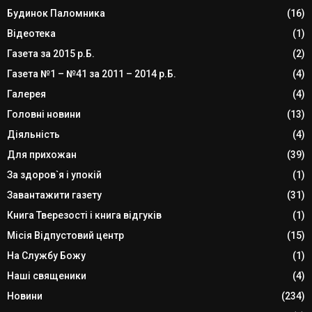
Будинок Паломника
(16)
Відеотека
(1)
Газета за 2015 р.Б.
(2)
Газета №1 – №41 за 2011 – 2014 р.Б.
(4)
Галерея
(4)
Головні новини
(13)
Діяльність
(4)
Для прихожан
(39)
За здоров`я і упокій
(1)
Завантажити газету
(31)
Книга Тверезості і книга відгуків
(1)
Місія Відпустовий центр
(15)
На Службу Божу
(1)
Наші священики
(4)
Новини
(234)