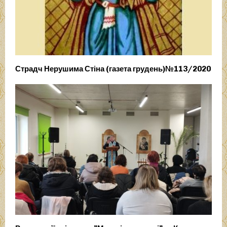
Страдч Нерушима Стіна (газета грудень)№113/2020