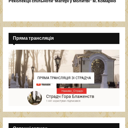
Реколекції спільноти”Матері у молитві” м. Комарно
Пряма трансляція
ПРЯМА ТРАНСЛЯЦІЯ ЗІ СТРАДЧА