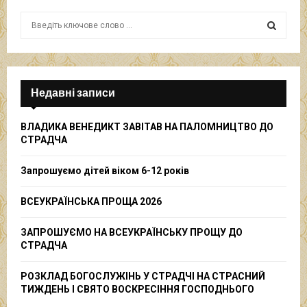
S
e
a
S
r
c
E
h
Недавні записи
f
A
o
ВЛАДИКА ВЕНЕДИКТ ЗАВІТАВ НА ПАЛОМНИЦТВО ДО
r
R
СТРАДЧА
:
C
Запрошуємо дітей віком 6-12 років
H
ВСЕУКРАЇНСЬКА ПРОЩА 2026
ЗАПРОШУЄМО НА ВСЕУКРАЇНСЬКУ ПРОЩУ ДО
СТРАДЧА
РОЗКЛАД БОГОСЛУЖІНЬ У СТРАДЧІ НА СТРАСНИЙ
ТИЖДЕНЬ І СВЯТО ВОСКРЕСІННЯ ГОСПОДНЬОГО