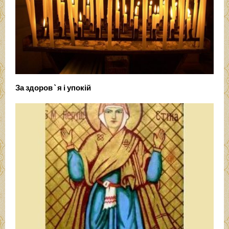
За здоров`я і упокій