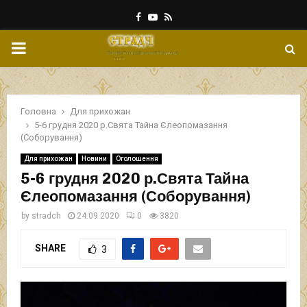
Facebook
Youtube
Rss
PRIMARY
MENU
Головна
Для прихожан
5-6 грудня 2020 р.Свята Тайна Єлеопомазання
(Соборування)
Для прихожан
Новини
Оголошення
5-6 грудня 2020 р.Свята Тайна
Єлеопомазання (Соборування)
by
stradch
24.09.2020
0
3820
SHARE
3