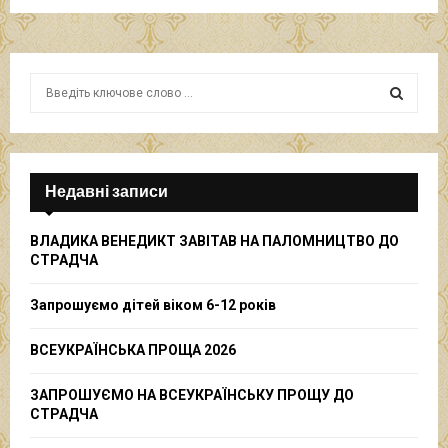
S
e
a
S
r
c
E
h
Недавні записи
f
A
o
ВЛАДИКА ВЕНЕДИКТ ЗАВІТАВ НА ПАЛОМНИЦТВО ДО
r
R
СТРАДЧА
:
C
Запрошуємо дітей віком 6-12 років
H
ВСЕУКРАЇНСЬКА ПРОЩА 2026
ЗАПРОШУЄМО НА ВСЕУКРАЇНСЬКУ ПРОЩУ ДО
СТРАДЧА