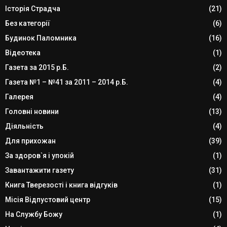
Історія Страдча
(21)
Без категорії
(6)
Будинок Паломника
(16)
Відеотека
(1)
Газета за 2015 р.Б.
(2)
Газета №1 – №41 за 2011 – 2014 р.Б.
(4)
Галерея
(4)
Головні новини
(13)
Діяльність
(4)
Для прихожан
(39)
За здоров`я і упокій
(1)
Завантажити газету
(31)
Книга Тверезості і книга відгуків
(1)
Місія Відпустовий центр
(15)
На Службу Божу
(1)