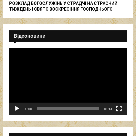
РОЗКЛАД БОГОСЛУЖІНЬ У СТРАДЧІ НА СТРАСНИЙ
ТИЖДЕНЬ І СВЯТО ВОСКРЕСІННЯ ГОСПОДНЬОГО
Відеоновини
В
і
д
е
о
п
р
о
г
р
00:00
01:41
а
в
а
ч