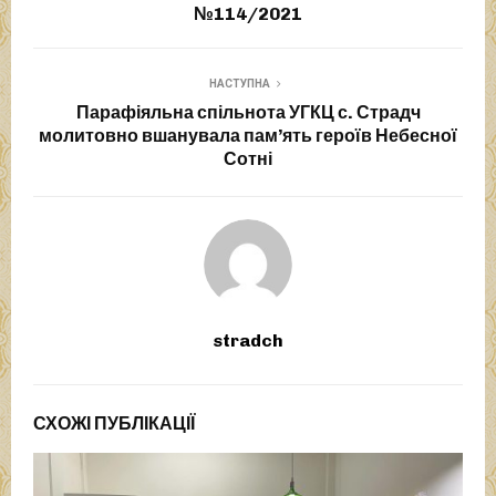
№114/2021
НАСТУПНА
Парафіяльна спільнота УГКЦ с. Страдч
молитовно вшанувала пам’ять героїв Небесної
Сотні
stradch
СХОЖІ ПУБЛІКАЦІЇ