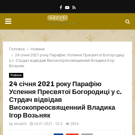
Facebook
Youtube
Rss
PRIMARY
MENU
Головна
Новини
24 січня 2021 року Парафію Успення Пресвятої Богородиці
у с. Стрдач відвідав Високопреосвященний Владика Ігор
Возьняк
Новини
24 січня 2021 року Парафію
Успення Пресвятої Богородиці у с.
Стрдач відвідав
Високопреосвященний Владика
Ігор Возьняк
by
stradch
24.01.2021
0
2854