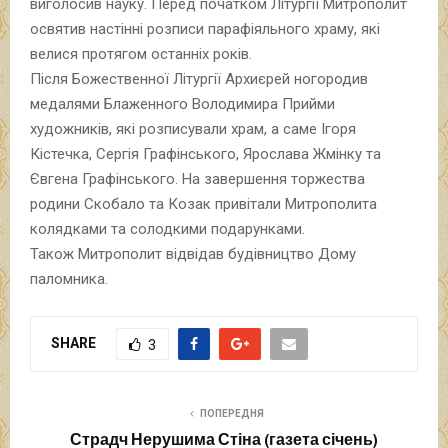
виголосив науку. Перед початком Літургії Митрополит
освятив настінні розписи парафіяльного храму, які
велися протягом останніх років.
Після Божественної Літургії Архиєрей ногородив
медалями Блаженного Володимира Прийми
художників, які розписували храм, а саме Ігоря
Кістечка, Сергія Графінського, Ярослава Жмінку та
Євгена Графінського. На завершення торжества
родини Скобало та Козак привітали Митрополита
колядками та солодкими подарунками.
Також Митрополит відвідав будівництво Дому
паломника.
SHARE
3
ПОПЕРЕДНЯ
Страдч Нерушима Стіна (газета січень)