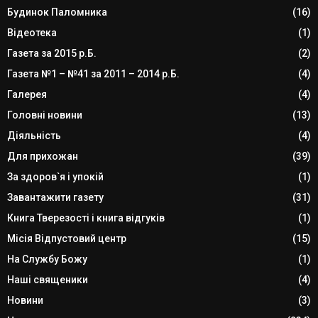
Будинок Паломника
(16)
Відеотека
(1)
Газета за 2015 р.Б.
(2)
Газета №1 – №41 за 2011 – 2014 р.Б.
(4)
Галерея
(4)
Головні новини
(13)
Діяльність
(4)
Для прихожан
(39)
За здоров`я і упокій
(1)
Завантажити газету
(31)
Книга Тверезості і книга відгуків
(1)
Місія Відпустовий центр
(15)
На Службу Божу
(1)
Наші священики
(4)
Новини
(3)