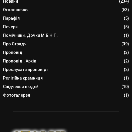
Новини
(234)
Оголошення
(53)
Парафія
(5)
Печери
(5)
Помічники. Дочки М.Б.Н.П.
(1)
Про Страдч
(39)
Проповіді
(3)
Проповіді. Архів
(2)
Прослухати проповіді
(2)
Релігійна крамниця
(1)
Свідчення людей
(10)
Фотогалерея
(1)