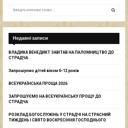
S
e
a
S
r
c
E
h
Недавні записи
f
A
o
ВЛАДИКА ВЕНЕДИКТ ЗАВІТАВ НА ПАЛОМНИЦТВО ДО
r
R
СТРАДЧА
:
C
Запрошуємо дітей віком 6-12 років
H
ВСЕУКРАЇНСЬКА ПРОЩА 2026
ЗАПРОШУЄМО НА ВСЕУКРАЇНСЬКУ ПРОЩУ ДО
СТРАДЧА
РОЗКЛАД БОГОСЛУЖІНЬ У СТРАДЧІ НА СТРАСНИЙ
ТИЖДЕНЬ І СВЯТО ВОСКРЕСІННЯ ГОСПОДНЬОГО