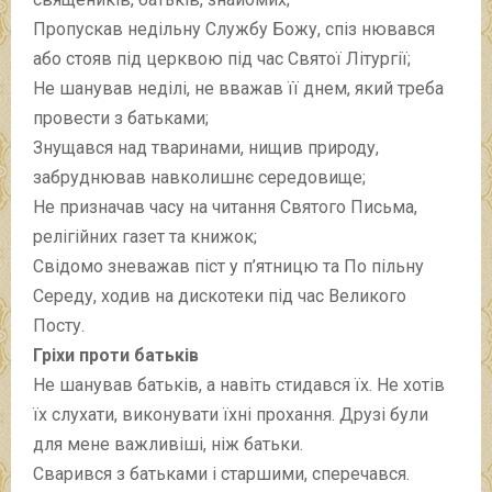
Пропускав недільну Службу Божу, спіз нювався
або стояв під церквою під час Святої Літургії;
Не шанував неділі, не вважав її днем, який треба
провести з батьками;
Знущався над тваринами, нищив природу,
забруднював навколишнє середовище;
Не призначав часу на читання Святого Письма,
релігійних газет та книжок;
Свідомо зневажав піст у п’ятницю та По пільну
Середу, ходив на дискотеки під час Великого
Посту.
Гріхи проти батьків
Не шанував батьків, а навіть стидався їх. Не хотів
їх слухати, виконувати їхні прохання. Друзі були
для мене важливіші, ніж батьки.
Сварився з батьками і старшими, сперечався.