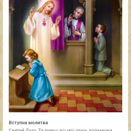
Вступна молитва
Святий Духу, Ти знаєш всі мої гріхи, допоможи