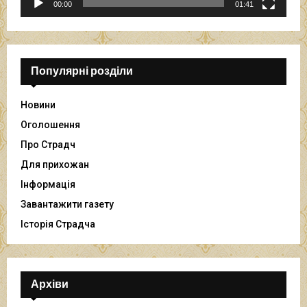
р
00:00
01:41
а
в
а
ч
Популярні розділи
Новини
Оголошення
Про Страдч
Для прихожан
Інформація
Завантажити газету
Історія Страдча
Архіви