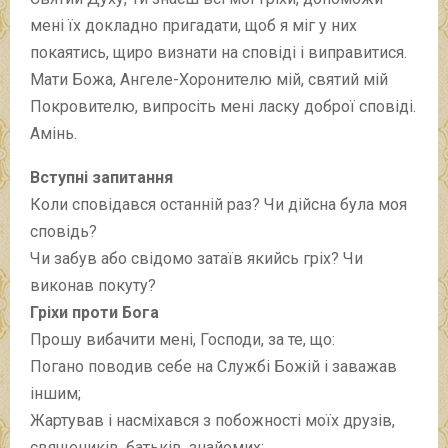
мені їх докладно пригадати, щоб я міг у них
покаятись, щиро визнати на сповіді і виправитися.
Мати Божа, Ангеле-Хоронителю мій, святий мій
Покровителю, випросіть мені ласку доброї сповіді.
Амінь.
Вступні запитання
Коли сповідався останній раз? Чи дійсна була моя
сповідь?
Чи забув або свідомо затаїв якийсь гріх? Чи
виконав покуту?
Гріхи проти Бога
Прошу вибачити мені, Господи, за те, що:
Погано поводив себе на Службі Божій і заважав
іншим;
Жартував і насміхався з побожності моїх друзів,
священиків, батьків, знайомих;