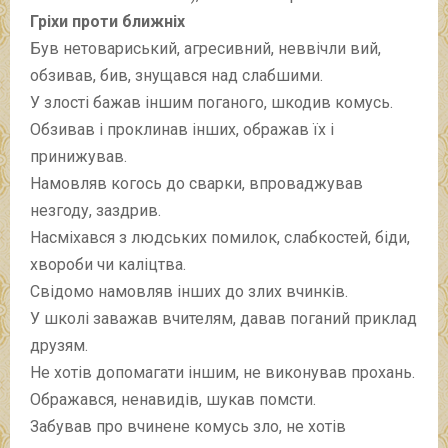
Гріхи проти ближніх
Був нетовариський, агресивний, неввічли вий,
обзивав, бив, знущався над слабшими.
У злості бажав іншим поганого, шкодив комусь.
Обзивав і проклинав інших, ображав їх і
принижував.
Намовляв когось до сварки, впроваджував
незгоду, заздрив.
Насміхався з людських помилок, слабкостей, біди,
хвороби чи каліцтва.
Свідомо намовляв інших до злих вчинків.
У школі заважав вчителям, давав поганий приклад
друзям.
Не хотів допомагати іншим, не виконував прохань.
Ображався, ненавидів, шукав помсти.
Забував про вчинене комусь зло, не хотів