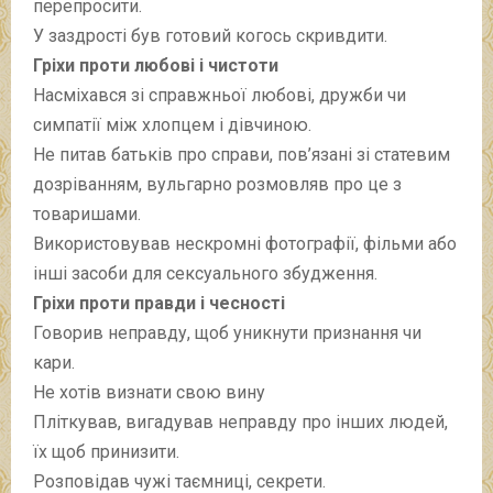
перепросити.
У заздрості був готовий когось скривдити.
Гріхи проти любові і чистоти
Насміхався зі справжньої любові, дружби чи
симпатії між хлопцем і дівчиною.
Не питав батьків про справи, пов’язані зі статевим
дозріванням, вульгарно розмовляв про це з
товаришами.
Використовував нескромні фотографії, фільми або
інші засоби для сексуального збудження.
Гріхи проти правди і чесності
Говорив неправду, щоб уникнути признання чи
кари.
Не хотів визнати свою вину
Пліткував, вигадував неправду про інших людей,
їх щоб принизити.
Розповідав чужі таємниці, секрети.