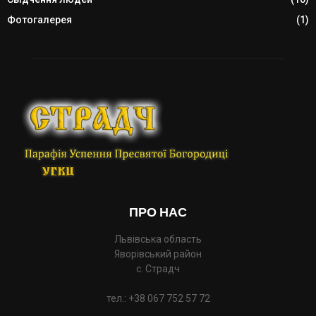
Фотогалерея
(1)
ПРО НАС
Львівська область
Яворівський район
с. Страдч
тел.: +38 067 752 57 72