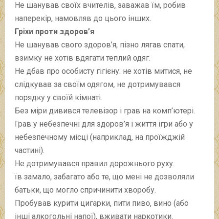
Не шанував своїх вчителів, заважав їм, робив
наперекір, намовляв до цього інших.
Гріхи проти здоров’я
Не шанував свого здоров’я, пізно лягав спати,
взимку не хотів вдягати теплий одяг.
Не дбав про особисту гігієну: не хотів митися, не
слідкував за своїм одягом, не дотримувався
порядку у своїй кімнаті.
Без міри дивився телевізор і грав на комп’ютері.
Грав у небезпечні для здоров’я і життя ігри або у
небезпечному місці (наприклад, на проїжджій
частині).
Не дотримувався правил дорожнього руху.
їв замало, забагато або те, що мені не дозволяли
батьки, що могло спричинити хворобу.
Пробував курити цигарки, пити пиво, вино (або
інші алкогольні напої), вживати наркотики.