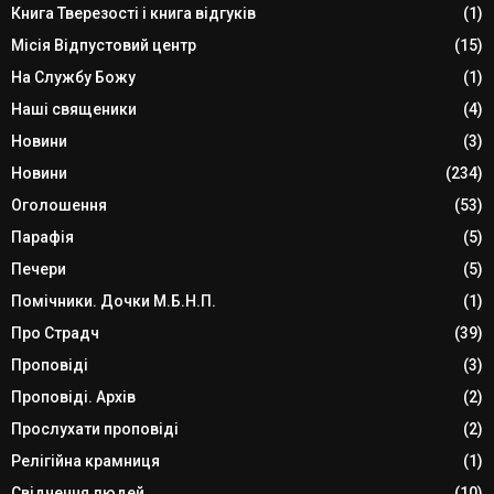
Книга Тверезості і книга відгуків
(1)
Місія Відпустовий центр
(15)
На Службу Божу
(1)
Наші священики
(4)
Новини
(3)
Новини
(234)
Оголошення
(53)
Парафія
(5)
Печери
(5)
Помічники. Дочки М.Б.Н.П.
(1)
Про Страдч
(39)
Проповіді
(3)
Проповіді. Архів
(2)
Прослухати проповіді
(2)
Релігійна крамниця
(1)
Свідчення людей
(10)