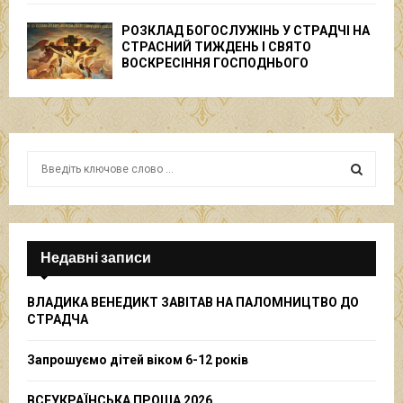
РОЗКЛАД БОГОСЛУЖІНЬ У СТРАДЧІ НА
СТРАСНИЙ ТИЖДЕНЬ І СВЯТО
ВОСКРЕСІННЯ ГОСПОДНЬОГО
S
e
a
S
r
c
E
h
Недавні записи
f
A
o
ВЛАДИКА ВЕНЕДИКТ ЗАВІТАВ НА ПАЛОМНИЦТВО ДО
r
R
СТРАДЧА
:
C
Запрошуємо дітей віком 6-12 років
H
ВСЕУКРАЇНСЬКА ПРОЩА 2026