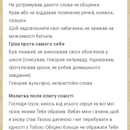
Не дотримував даного слова чи обіцянки.
Крав або не віддавав позичених речей, книжок,
іграшок.
Щоб задовільнити свої забаганки, не зважав на
можливості батьків.
Гріхи проти самого себе
Був лінивий, не виконував своїх обов’язків у
школі (списував, говорив неправду, підказував,
прогулював уроки, не робив домашнього
завдання).
Говорив вульгарні, непристойні слова.
Молитва після іспиту совісті
Господи Ісусе, каюсь від усього серця за всі мої
гріхи, якими Тебе образив. Вибач мені і вчини, щоб
я знову став Твоєю дитиною і міг перебувати в
єдності з Тобою. Обіцяю більше не ображати Тебе