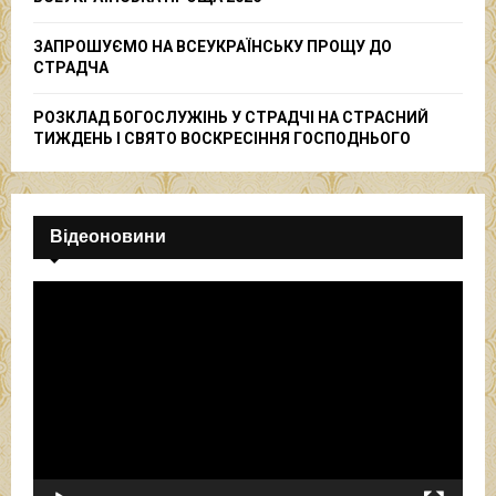
ЗАПРОШУЄМО НА ВСЕУКРАЇНСЬКУ ПРОЩУ ДО
СТРАДЧА
РОЗКЛАД БОГОСЛУЖІНЬ У СТРАДЧІ НА СТРАСНИЙ
ТИЖДЕНЬ І СВЯТО ВОСКРЕСІННЯ ГОСПОДНЬОГО
Відеоновини
В
і
д
е
о
п
р
о
г