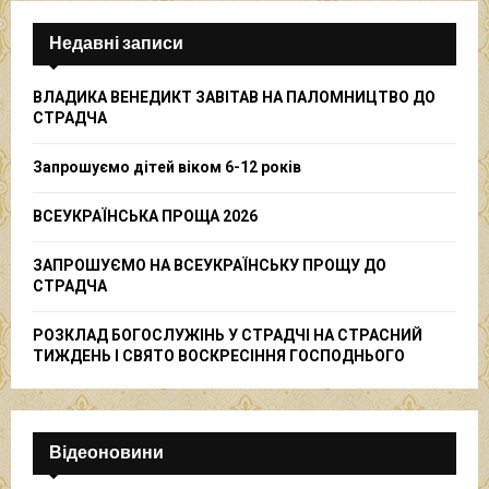
c
E
h
Недавні записи
f
A
o
ВЛАДИКА ВЕНЕДИКТ ЗАВІТАВ НА ПАЛОМНИЦТВО ДО
r
R
СТРАДЧА
:
C
Запрошуємо дітей віком 6-12 років
H
ВСЕУКРАЇНСЬКА ПРОЩА 2026
ЗАПРОШУЄМО НА ВСЕУКРАЇНСЬКУ ПРОЩУ ДО
СТРАДЧА
РОЗКЛАД БОГОСЛУЖІНЬ У СТРАДЧІ НА СТРАСНИЙ
ТИЖДЕНЬ І СВЯТО ВОСКРЕСІННЯ ГОСПОДНЬОГО
Відеоновини