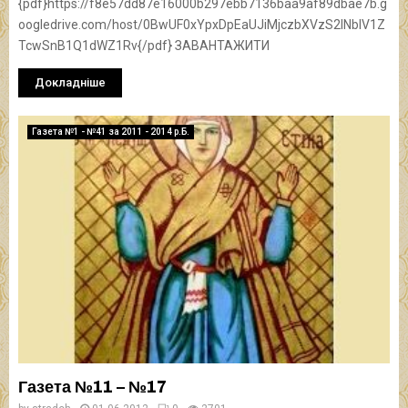
{pdf}https://f8e57dd87e16000b297ebb7136baa9af89dbae7b.g
oogledrive.com/host/0BwUF0xYpxDpEaUJiMjczbXVzS2lNblV1Z
TcwSnB1Q1dWZ1Rv{/pdf} ЗАВАНТАЖИТИ
Докладніше
Газета №1 - №41 за 2011 - 2014 р.Б.
Газета №11 – №17