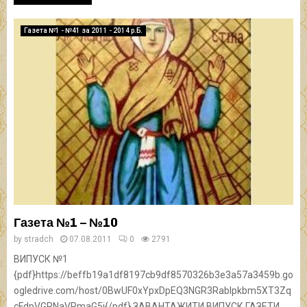
Газета №1 - №41 за 2011 - 2014 р.Б.
Газета №1 – №10
by
stradch
07.08.2011
0
2791
ВИПУСК №1
{pdf}https://beffb19a1df8197cb9df8570326b3e3a57a3459b.go
ogledrive.com/host/0BwUF0xYpxDpEQ3NGR3Rablpkbm5XT3Zq
cFdpVGRNaVRmaG5j{/pdf} ЗАВАНТАЖИТИ ВИПУСК ГАЗЕТИ