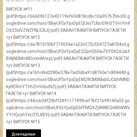
by
stradch
01.06.2012
0
2701
ВИПУСК №11
{pdf}https://666096127e45119ef60d818cd6c10a95767b6c00.g
oogledrive.com/host/0BwUF0xYpxDpEQUxxTUlscG9hSTVmYmF
OX25ldVZWZFNLS3lJ{/pdf} ЗАВАНТАЖИТИ ВИПУСК ГАЗЕТИ
тут ВИПУСК №12
{pdf}https://da7810f30bf719034a1a22e572c554727a8704cd.g
oogledrive.com/host/0BwUF0xYpxDpES2pnQS0wZVY0X2dJaUl
BWjNDMmNDcnIxWUxz{/pdf} ЗАВАНТАЖИТИ ВИПУСК ГАЗЕТИ
тут ВИПУСК №13
{pdf}https://a1bfc46d2f80e378e7ad3d6a91d8760e1c804448.g
oogledrive.com/host/0BwUF0xYpxDpEM29CM0Mxb0JCblVMND
kyRERmYThhZmVxbzNZ{/pdf} ЗАВАНТАЖИТИ ВИПУСК
ГАЗЕТИ тут ВИПУСК №14
{pdf}https://44ccb34f29bff2491117499cef7bf21b99140a55.go
ogledrive.com/host/0BwUF0xYpxDpEbFFMQXZjWWlEQnN0WWV
YY1lQczhYeUZfLXBV{/pdf} ЗАВАНТАЖИТИ ВИПУСК ГАЗЕТИ
тут ВИПУСК №15
Докладніше