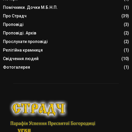
Помічники. Дочки М.Б.Н.П.
(1)
Про Страдч
(39)
Проповіді
(3)
Проповіді. Архів
(2)
Прослухати проповіді
(2)
Релігійна крамниця
(1)
Свідчення людей
(10)
Фотогалерея
(1)