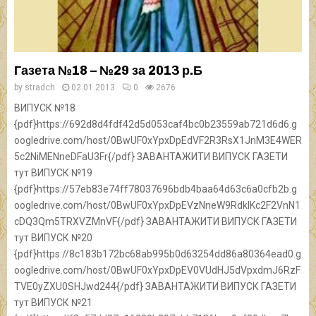
Газета №18 – №29 за 2013 р.Б
by
stradch
02.01.2013
0
2676
ВИПУСК №18
{pdf}https://692d8d4fdf42d5d053caf4bc0b23559ab721d6d6.g
oogledrive.com/host/0BwUF0xYpxDpEdVF2R3RsX1JnM3E4WER
5c2NiMENneDFaU3Fr{/pdf} ЗАВАНТАЖИТИ ВИПУСК ГАЗЕТИ
тут ВИПУСК №19
{pdf}https://57eb83e74ff78037696bdb4baa64d63c6a0cfb2b.g
oogledrive.com/host/0BwUF0xYpxDpEVzNneW9RdklKc2F2VnN1
cDQ3Qm5TRXVZMnVF{/pdf} ЗАВАНТАЖИТИ ВИПУСК ГАЗЕТИ
тут ВИПУСК №20
{pdf}https://8c183b172bc68ab995b0d63254dd86a80364ead0.g
oogledrive.com/host/0BwUF0xYpxDpEV0VUdHJ5dVpxdmJ6RzF
TVE0yZXU0SHJwd244{/pdf} ЗАВАНТАЖИТИ ВИПУСК ГАЗЕТИ
тут ВИПУСК №21