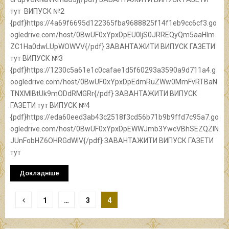
тут ВИПУСК №2
{pdf}https://4a69f6695d122365fba9688825f14f1eb9cc6cf3.go
ogledrive.com/host/0BwUF0xYpxDpEU0ljS0JRREQyQm5aaHlm
ZC1Ha0dwLUpWOWVV{/pdf} ЗАВАНТАЖИТИ ВИПУСК ГАЗЕТИ
тут ВИПУСК №3
{pdf}https://1230c5a61e1c0cafae1d5f60293a3590a9d711a4.g
oogledrive.com/host/0BwUF0xYpxDpEdmRuZWw0MmFvRTBaN
TNXMlBtUk9mODdRMGRr{/pdf} ЗАВАНТАЖИТИ ВИПУСК
ГАЗЕТИ тут ВИПУСК №4
{pdf}https://eda60eed3ab43c2518f3cd56b71b9b9ffd7c95a7.go
ogledrive.com/host/0BwUF0xYpxDpEWWJmb3YwcVBhSEZQZlN
JUnFobHZ6OHRGdWlV{/pdf} ЗАВАНТАЖИТИ ВИПУСК ГАЗЕТИ
тут
Докладніше
Навігація
1
…
3
4
записів