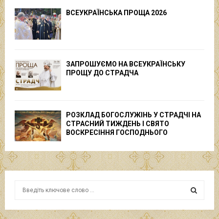
ВСЕУКРАЇНСЬКА ПРОЩА 2026
ЗАПРОШУЄМО НА ВСЕУКРАЇНСЬКУ
ПРОЩУ ДО СТРАДЧА
РОЗКЛАД БОГОСЛУЖІНЬ У СТРАДЧІ НА
СТРАСНИЙ ТИЖДЕНЬ І СВЯТО
ВОСКРЕСІННЯ ГОСПОДНЬОГО
S
e
a
S
r