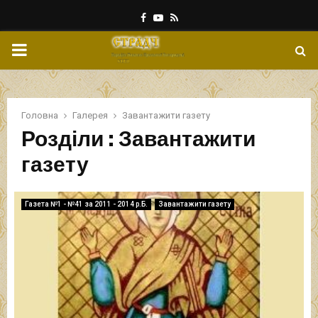
Facebook
Youtube
Rss
PRIMARY
MENU
Головна
Галерея
Завантажити газету
Розділи : Завантажити
газету
Газета №1 - №41 за 2011 - 2014 р.Б.
Завантажити газету