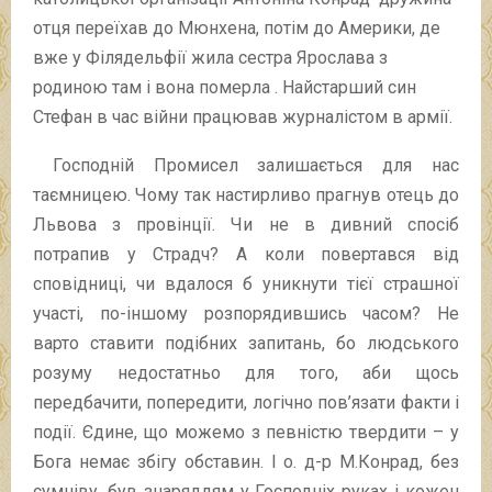
отця переїхав до Мюнхена, потім до Америки, де
вже у Філядельфії жила сестра Ярослава з
родиною там і вона померла . Найстарший син
Стефан в час війни працював журналістом в армії.
Господній Промисел залишається для нас
таємницею. Чому так настирливо прагнув отець до
Львова з провінції. Чи не в дивний спосіб
потрапив у Страдч? А коли повертався від
сповідниці, чи вдалося б уникнути тієї страшної
участі, по-іншому розпорядившись часом? Не
варто ставити подібних запитань, бо людського
розуму недостатньо для того, аби щось
передбачити, попередити, логічно пов’язати факти і
події. Єдине, що можемо з певністю твердити – у
Бога немає збігу обставин. І о. д-р М.Конрад, без
сумніву, був знаряддям у Господніх руках і кожен