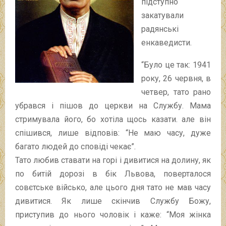
підступно
закатували
радянські
енкаведисти.
“Було це так: 1941
року, 26 червня, в
четвер, тато рано
убрався і пішов до церкви на Службу. Мама
стримувала його, бо хотіла щось казати. але він
спішився, лише відповів: “Не маю часу, дуже
багато людей до сповіді чекає”.
Тато любив ставати на горі і дивитися на долину, як
по битій дорозі в бік Львова, поверталося
совєтське військо, але цього дня тато не мав часу
дивитися. Як лише скінчив Службу Божу,
приступив до нього чоловік і каже: “Моя жінка