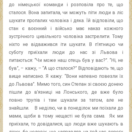
до німецької команди і розповіла про те, що
сталося. Вона запитала, чи можуть піти люди в ліс
шукати пропалих чоловіка і дяка. Їй відповіли, що
стан є воєнний і військо має наказ кожного
зустрічного цивільного чоловіка застрелити. Тому
ніхто не відважився іти шукати. В п’ятницю чи
суботу приїхали люди до нас зі Львова і
питаються: “Чи може наш отець був у вас?”. “Ні, не
був”, – кажу, – “А що сталося?” Відповідають те, що
вище написано. Я кажу: “Вони напевно повезли їх
до Львова”. Мимо того, син Степан зі своєю донею
пішли до в’язниці на Лонського, де вже було
повно трупів і там шукали за татом, але не
знайшли. В неділю, чи в понеділок ми поїхали до
мами, щоби в тому нещасті не була сама. Як ми
приїхали, то довідалися, що люди вже шукають в
ліску, бо чоловік, що направляв на той час дорогу