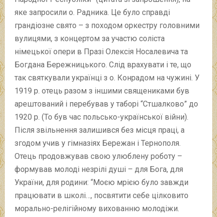
яке запросили о. Радника. Це було справді
грандіозне свято – з походом оркестру головними
вулицями, з концертом за участю соліста
німецької опери в Празі Олексія Носалевича та
Богдана Бережницького. Слід врахувати і те, що
так святкували українці з о. Конрадом на чужині. У
1919 р. отець разом з іншими священиками був
арештований і перебував у таборі “Стшалково” до
1920 р. (То був час польсько-української війни).
Після звільнення залишився без місця праці, а
згодом учив у гімназіях Бережан і Тернополя.
Отець продовжував свою улюблену роботу –
формував молоді незрілі душі – для Бога, для
України, для родини: “Моєю мрією було завжди
працювати в школі…, посвятити себе цілковито
морально-релігійному вихованню молодіжи.