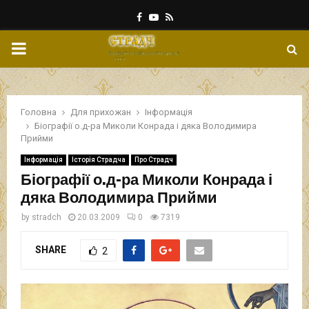
Facebook
Youtube
Rss
PRIMARY
MENU
Головна
Для прихожан
Інформація
Біографії о.д-ра Миколи Конрада і дяка Володимира
Прийми
Інформація
Історія Страдча
Про Страдч
Біографії о.д-ра Миколи Конрада і
дяка Володимира Прийми
by
stradch
20.03.2009
0
7319
SHARE
2