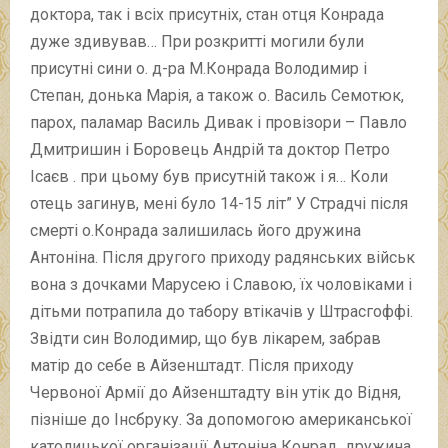
доктора, так і всіх присутніх, стан отця Конрада
дуже здивував… При розкритті могили були
присутні сини о. д-ра М.Конрада Володимир і
Степан, донька Марія, а також о. Василь Семотюк,
парох, паламар Василь Дивак і провізори – Павло
Дмитришин і Боровець Андрій та доктор Петро
Ісаєв . при цьому був присутній також і я… Коли
отець загинув, мені було 14-15 літ” У Страдчі після
смерті о.Конрада залишилась його дружина
Антоніна. Після другого приходу радянських військ
вона з дочками Марусею і Славою, їх чоловіками і
дітьми потрапила до табору втікачів у Штрасгоффі.
Звідти син Володимир, що був лікарем, забрав
матір до себе в Айзенштадт. Після приходу
Червоної Армії до Айзенштадту він утік до Відня,
пізніше до Інсбруку. За допомогою американської
католицької організації Антоніна Конрад дружина