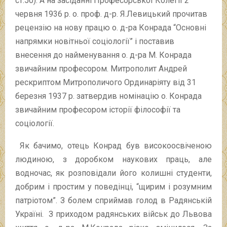
ст.50). А на засіданні Професорської Колегії 2
червня 1936 р. о. проф. д-р. Я.Левицький прочитав
рецензію на нову працю о. д-ра Конрада “Основні
напрямки новітньої соціології” і поставив
внесення до найменування о. д-ра М. Конрада
звичайним професором. Митрополит Андрей
рескриптом Митрополичого Ординаріяту від 31
березня 1937 р. затвердив номінацію о. Конрада
звичайним професором історії філософії та
соціології.
Як бачимо, отець Конрад був високоосвіченою
людиною, з доробком наукових праць, але
водночас, як розповідали його колишні студенти,
добрим і простим у поведінці, “щирим і розумним
патріотом”. З болем сприймав голод в Радянській
Україні. З приходом радянських військ до Львова