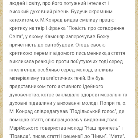
людей і світу, про його потужний інтелект і
високий духовний рівень. Будучи скромним
катехитом, о. М.Конрад видав сміливу працю-
критику на твір І.Франка “Повість про сотворення
Світа”, у якому Каменяр заперечував Божу
причетність до світобудови. Отець своєю
критикою переміг відомого письменника,а стаття
викликала реакцію проти побутуючих тоді серед
інтелігенції, особливо серед молоді, впливів
матеріалізму та атеїстичних течій. Він був
представником того активного ідейного
духовенства, котре закладало здорові моральні та
духовні підвалини у вихованні молоді. Попри те, о.
М. Конрад співредагував “Подільський голос”, де
поміщав статті, співпрацював у видавництвах
Марійського товариства молоді “Наш приятель” і
“Правда”, писав статті і рецензії до “Ниви”, “Мети”,