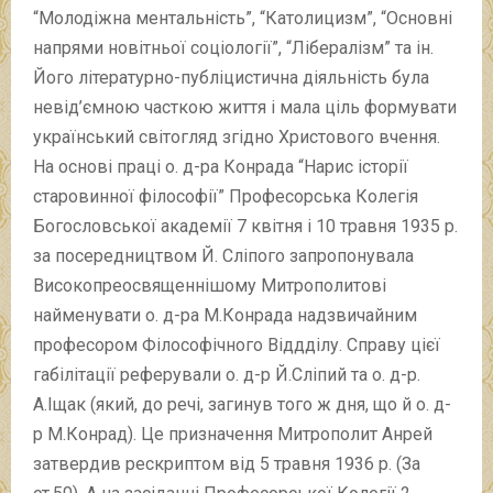
“Молодіжна ментальність”, “Католицизм”, “Основні
напрями новітньої соціології”, “Лібералізм” та ін.
Його літературно-публіцистична діяльність була
невід’ємною часткою життя і мала ціль формувати
український світогляд згідно Христового вчення.
На основі праці о. д-ра Конрада “Нарис історії
старовинної філософії” Професорська Колегія
Богословської академії 7 квітня і 10 травня 1935 р.
за посередництвом Й. Сліпого запропонувала
Високопреосвященнішому Митрополитові
найменувати о. д-ра М.Конрада надзвичайним
професором Філософічного Віддділу. Справу цієї
габілітації реферували о. д-р Й.Сліпий та о. д-р.
А.Іщак (який, до речі, загинув того ж дня, що й о. д-
р М.Конрад). Це призначення Митрополит Анрей
затвердив рескриптом від 5 травня 1936 р. (За