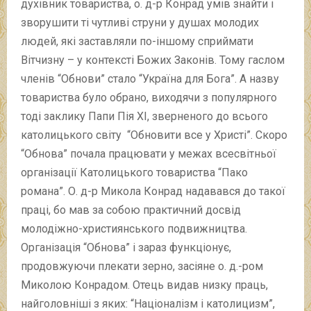
духівник товариства, о. д-р Конрад умів знайти і
зворушити ті чутливі струни у душах молодих
людей, які заставляли по-іншому сприймати
Вітчизну – у контексті Божих Законів. Тому гаслом
членів “Обнови” стало “Україна для Бога”. А назву
товариства було обрано, виходячи з популярного
тоді заклику Папи Пія ХІ, зверненого до всього
католицького світу “Обновити все у Христі”. Скоро
“Обнова” почала працювати у межах всесвітньої
організації Католицького товариства “Пако
романа”. О. д-р Микола Конрад надавався до такої
праці, бо мав за собою практичний досвід
молодіжно-християнського подвижництва.
Організація “Обнова” і зараз функціонує,
продовжуючи плекати зерно, засіяне о. д.-ром
Миколою Конрадом. Отець видав низку праць,
найголовніші з яких: “Націоналізм і католицизм”,