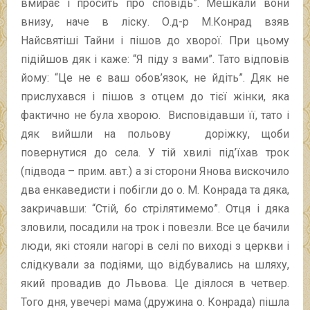
вмирає і просить про сповідь”. Мешкали вони
внизу, наче в ліску. О.д-р М.Конрад взяв
Найсвятіші Тайни і пішов до хворої. При цьому
підійшов дяк і каже: “Я піду з вами”. Тато відповів
йому: “Це не є ваш обов’язок, не йдіть”. Дяк не
прислухався і пішов з отцем до тієї жінки, яка
фактично не була хворою. Висповідавши її, тато і
дяк вийшли на польову доріжку, щоби
повернутися до села. У тій хвилі під’їхав трок
(підвода – прим. авт.) а зі сторони Янова вискочило
два енкаведисти і побігли до о. М. Конрада та дяка,
закричавши: “Стій, бо стрілятимемо”. Отця і дяка
зловили, посадили на трок і повезли. Все це бачили
люди, які стояли нагорі в селі по виході з церкви і
слідкували за подіями, що відбувались на шляху,
який провадив до Львова. Це діялося в четвер.
Того дня, увечері мама (дружина о. Конрада) пішла