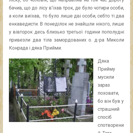
бачив, що до лісу в’їхав трок, де було чотири особи,
а коли виїхав, то було лише дві особи, себто ті два
енкаведисти. В понеділок не знайшли нікого, лише
у вівторок десь близько третьої години пополудні
привезли два тіла замордованих о. д-ра Миколи
Конрада і дяка Прийми.
Дяка
Прийму
мусили
зараз
поховати,
бо він був у
страшний
спосіб
спотворени