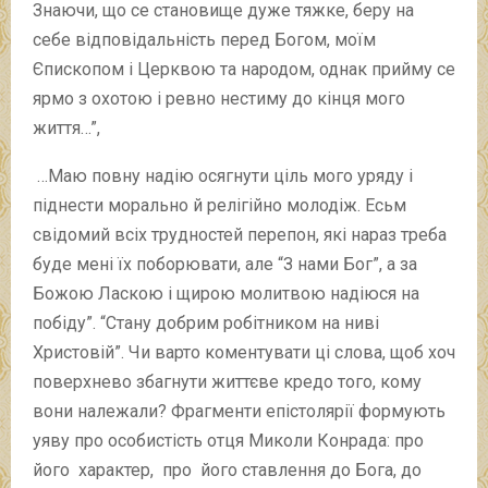
Знаючи, що се становище дуже тяжке, беру на
себе відповідальність перед Богом, моїм
Єпископом і Церквою та народом, однак прийму се
ярмо з охотою і ревно нестиму до кінця мого
життя…”,
…Маю повну надію осягнути ціль мого уряду і
піднести морально й релігійно молодіж. Есьм
свідомий всіх трудностей перепон, які нараз треба
буде мені їх поборювати, але “З нами Бог”, а за
Божою Ласкою і щирою молитвою надіюся на
побіду”. “Стану добрим робітником на ниві
Христовій”. Чи варто коментувати ці слова, щоб хоч
поверхнево збагнути життєве кредо того, кому
вони належали? Фрагменти епістолярії формують
уяву про особистість отця Миколи Конрада: про
його характер, про його ставлення до Бога, до