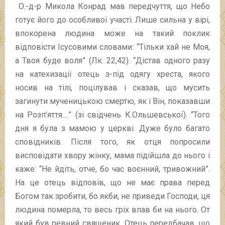
О.-д-р Микола Конрад мав передчуття, що Небо
готує його до особливої участі. Лише сильна у вірі,
впокорена людина може на такий поклик
відповісти Ісусовими словами: “Тільки хай не Моя,
а Твоя буде воля” (Лк. 22,42). “Дістав одного разу
на катехизації отець з-під одягу хреста, якого
носив на тілі, поцілував і сказав, що мусить
загинути мученицькою смертю, як і Він, показавши
на Розп’яття….” (зі свідчень К.Ольшевської). “Того
дня я була з мамою у церкві. Дуже було багато
сповідників. Після того, як отця попросили
висповідати хвору жінку, мама підійшла до нього і
каже: “Не йдіть, отче, бо час воєнний, тривожний”.
На це отець відповів, що не має права перед
Богом так зробити, бо якби, не приведи Господи, ця
людина померла, то весь гріх впав би на нього. От
який був ревний священик. Отець передбачав, що