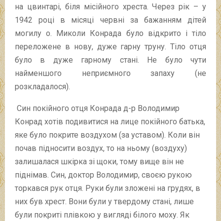
на цвинтарі, біля місійного хреста. Через рік – у
1942 році в місяці червні за бажанням дітей
могилу о. Миколи Конрада було відкрито і тіло
переложене в нову, дуже гарну труну. Тіло отця
було в дуже гарному стані. Не було чути
найменшого неприємного запаху (не
розкладалося).
Син покійного отця Конрада д-р Володимир
Конрад хотів подивитися на лице покійного батька,
яке було покрите воздухом (за уставом). Коли він
почав підносити воздух, то на ньому (воздуху)
залишалася шкірка зі щоки, тому вище він не
піднімав. Син, доктор Володимир, своєю рукою
торкався рук отця. Руки були зложені на грудях, в
них був хрест. Вони були у твердому стані, лише
були покриті плівкою у вигляді білого моху. Як