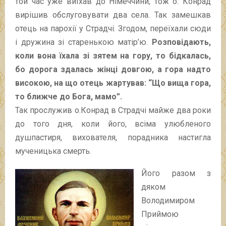
той час уже виїхав до Німеччини, тож о. Конрад
вирішив обслуговувати два села. Так замешкав
отець на парохії у Страдчі. Згодом, переїхали сюди
і дружина зі старенькою матір’ю.
Розповідають,
коли вона їхала зі зятем на гору, то бідкалась,
бо дорога здалась жінці довгою, а гора надто
високою, на що отець жартував: “Що вища гора,
то ближче до Бога, мамо”.
Так прослужив о.Конрад в Страдчі майже два роки
до того дня, коли його, всіма улюбленого
душпастиря, вихователя, порадника настигла
мученицька смерть.
Його разом з
дяком
Володимиром
Приймою