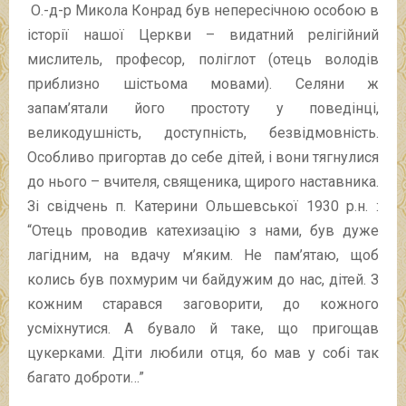
О.-д-р Микола Конрад був непересічною особою в
історії нашої Церкви – видатний релігійний
мислитель, професор, поліглот (отець володів
приблизно шістьома мовами). Селяни ж
запам’ятали його простоту у поведінці,
великодушність, доступність, безвідмовність.
Особливо пригортав до себе дітей, і вони тягнулися
до нього – вчителя, священика, щирого наставника.
Зі свідчень п. Катерини Ольшевської 1930 р.н. :
“Отець проводив катехизацію з нами, був дуже
лагідним, на вдачу м’яким. Не пам’ятаю, щоб
колись був похмурим чи байдужим до нас, дітей. З
кожним старався заговорити, до кожного
усміхнутися. А бувало й таке, що пригощав
цукерками. Діти любили отця, бо мав у собі так
багато доброти…”