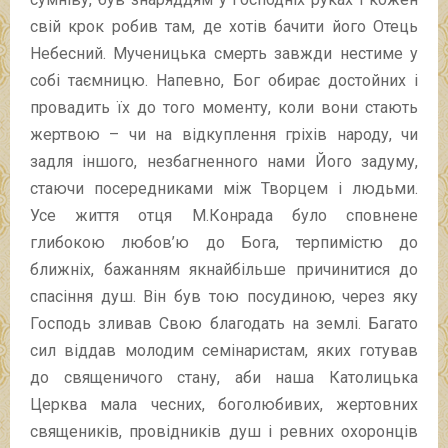
свій крок робив там, де хотів бачити його Отець
Небесний. Мученицька смерть завжди нестиме у
собі таємницю. Напевно, Бог обирає достойних і
провадить їх до того моменту, коли вони стають
жертвою – чи на відкуплення гріхів народу, чи
задля іншого, незбагненного нами Його задуму,
стаючи посередниками між Творцем і людьми.
Усе життя отця М.Конрада було сповнене
глибокою любов’ю до Бога, терпимістю до
ближніх, бажанням якнайбільше причинитися до
спасіння душ. Він був тою посудиною, через яку
Господь зливав Свою благодать на землі. Багато
сил віддав молодим семінаристам, яких готував
до священичого стану, аби наша Католицька
Церква мала чесних, боголюбивих, жертовних
священиків, провідників душ і ревних охоронців