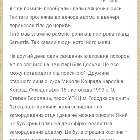
й. Тата
люди помили, перебрали і дали священичі ризи.
Так тато пролежав до вечора вдома, а ввечері
перенесли тіло до церкви.
Тато мав зламане рамено, рани від пострілів та від
багнетів. Так казали люди, котрі його мили.
На другий день один священик відправив похорон,
а тіло спочило на цвинтарі біля церкви. Це все
можу потвердити під присягою”. Дружина
старшого сина о. д-ра Миколи Конрада Кароліна
Конрад. Філядельфія. 15 листопада 1999 р. О.
Стефан Боровець, парох УГКЦ м. Городка свідчить:
“Ці страшні хвилини, коли знайшли тіла
замордованих отця і дяка не можна описати. Який
це був крик і плач. На двох фірах везли тіла
замордованих додому. Це була страшна картина –