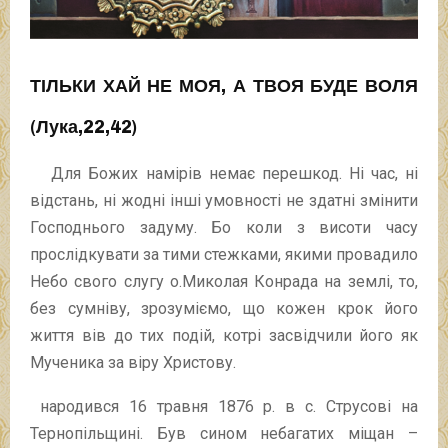
ТІЛЬКИ ХАЙ НЕ МОЯ, А ТВОЯ БУДЕ ВОЛЯ
(Лука,22,42)
Для Божих намірів немає перешкод. Ні час, ні
відстань, ні жодні інші умовності не здатні змінити
Господнього задуму. Бо коли з висоти часу
прослідкувати за тими стежками, якими провадило
Небо свого слугу о.Миколая Конрада на землі, то,
без сумніву, зрозуміємо, що кожен крок його
життя вів до тих подій, котрі засвідчили його як
Мученика за віру Христову.
народився 16 травня 1876 р. в с. Струсові на
Тернопільщині. Був сином небагатих міщан –