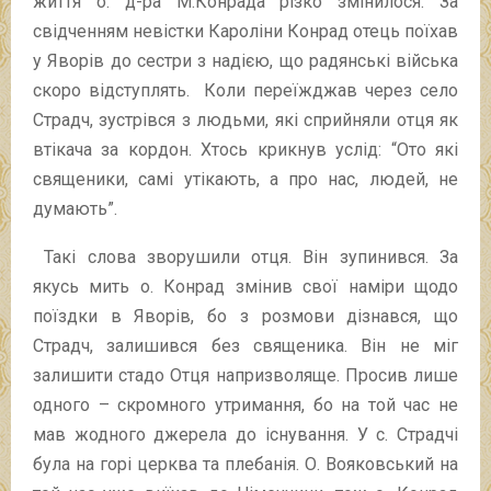
життя о. д-ра М.Конрада різко змінилося. За
свідченням невістки Кароліни Конрад отець поїхав
у Яворів до сестри з надією, що радянські війська
скоро відступлять. Коли переїжджав через село
Страдч, зустрівся з людьми, які сприйняли отця як
втікача за кордон. Хтось крикнув услід: “Ото які
священики, самі утікають, а про нас, людей, не
думають”.
Такі слова зворушили отця. Він зупинився. За
якусь мить о. Конрад змінив свої наміри щодо
поїздки в Яворів, бо з розмови дізнався, що
Страдч, залишився без священика. Він не міг
залишити стадо Отця напризволяще. Просив лише
одного – скромного утримання, бо на той час не
мав жодного джерела до існування. У с. Страдчі
була на горі церква та плебанія. О. Вояковський на