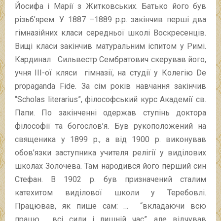
Йосифа і Марії з Житковських. Батько його був
різьб’ярем. У 1887 –1889 р.р. закінчив перші два
гімназійних класи середньої школі Воскресенців.
Вищі класи закінчив матуральним іспитом у Римі.
Кардинал Сильвестр Сембратович скерував його,
учня ІІІ-ої кляси гімназії, на студії у Колегію De
propaganda Fide. За сім років навчання закінчив
“Scholas literarius”, філософський курс Академії св.
Папи. По закінченні одержав ступінь доктора
філософії та богослов’я. Був рукоположений на
священика у 1899 р., а від 1900 р. виконував
обов’язки заступника учителя релігії у виділових
школах Золочева. Там народився його перший син
Стефан. В 1902 р. був призначений сталим
катехитом виділової школи у Теребовлі.
Працював, як пише сам: … “вкладаючи всю
працю, всі сили і лишній час”, але відчував