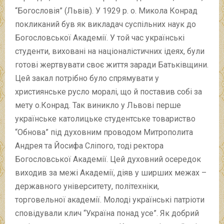
“Богословія” (Львів). У 1929 р. о. Микола Конрад
покликаний був як викладач суспільних наук до
Богословської Академії. У той час українські
студенти, виховані на націоналістичних ідеях, були
готові жертвувати своє життя заради Батьківщини.
Цей закал потрібно було спрямувати у
християнське русло моралі, що й поставив собі за
мету о.Конрад. Так виникло у Львові перше
українське католицьке студентське товариство
“Обнова” під духовним проводом Митрополита
Андрея та Йосифа Сліпого, тоді ректора
Богословської Академії. Цей духовний осередок
виходив за межі Академії, діяв у ширших межах –
державного університету, політехніки,
торговельної академії. Молоді українські патріоти
сповідували клич “Україна понад усе”. Як добрий