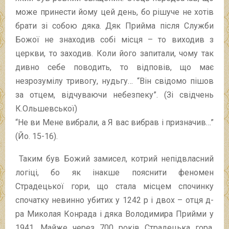
може принести йому цей день, бо рішуче не хотів
брати зі собою дяка. Дяк Прийма після Служби
Божої не знаходив собі місця – то виходив з
церкви, то заходив. Коли його запитали, чому так
дивно себе поводить, то відповів, що має
незрозумілу тривогу, нудьгу… “Він свідомо пішов
за отцем, відчуваючи небезпеку”. (Зі свідчень
К.Ольшевської)
“Не ви Мене вибрали, а Я вас вибрав і призначив…”
(Йо. 15-16).
Таким був Божий замисел, котрий непідвласний
логіці, бо як інакше пояснити феномен
Страдецької гори, що стала місцем спочинку
спочатку невинно убитих у 1242 р і двох – отця д-
ра Миколая Конрада і дяка Володимира Прийми у
1941. Майже через 700 років Страдецька гора,