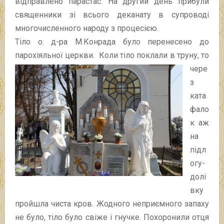
відправлено парастас. На другий день прибули
священники зі всього деканату в супроводі
многочисленного народу з процесією.
Тіло о. д-ра М.Конрада було перенесено до
парохіяльної церкви. Кол
и тіло поклали в труну, то
чере
з
ката
фало
к аж
на
підл
огу-
долі
вку
пройшла чиста кров. Жодного неприємного запаху
не було, тіло було свіже і гнучке. Похоронили отця