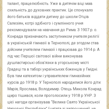
талант, працелюбність. Уже в дитячім віці мав
схильність до духовних практик. Це спонукало
його батьків віддати дитину до школи Отців
Салезіян, котрі здібного і сумлінного учня
рекомендували на навчання до Рима. З 1907 р. о.
Конрада призначають заступником учителя релігії
в українській гімназії в Тернополі, де згодом став
дійсним учителем гімназії і працював до 1914 р. А
під час Першої світової війни виконував
душпастирські обов’язки в угорському місті
Градеці та в таборі українських біженців у Гмідні.
Був там катехитом і управителем гімназійних
курсів до 1918 р. У Тернополі народилися його діти:
Марія, Ярослава, Володимир. Отець Микола Конрад
щиро тішився, коли проголосили у 1918 р УНР. З
цієї нагоди організував “Велике Свято Української
Народної Республіки” (цитата зі запрошення), на