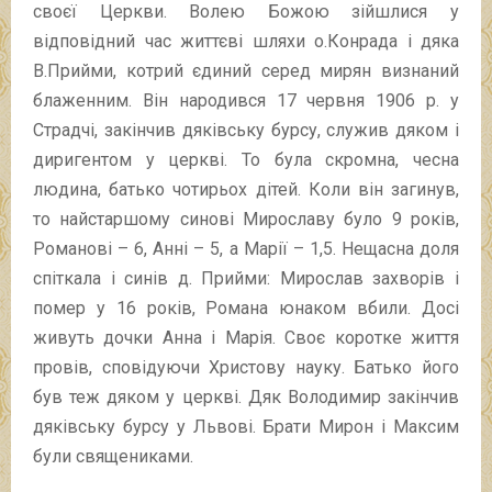
своєї Церкви. Волею Божою зійшлися у
відповідний час життєві шляхи о.Конрада і дяка
В.Прийми, котрий єдиний серед мирян визнаний
блаженним. Він народився 17 червня 1906 р. у
Страдчі, закінчив дяківську бурсу, служив дяком і
диригентом у церкві. То була скромна, чесна
людина, батько чотирьох дітей. Коли він загинув,
то найстаршому синові Мирославу було 9 років,
Романові – 6, Анні – 5, а Марії – 1,5. Нещасна доля
спіткала і синів д. Прийми: Мирослав захворів і
помер у 16 років, Романа юнаком вбили. Досі
живуть дочки Анна і Марія. Своє коротке життя
провів, сповідуючи Христову науку. Батько його
був теж дяком у церкві. Дяк Володимир закінчив
дяківську бурсу у Львові. Брати Мирон і Максим
були священиками.