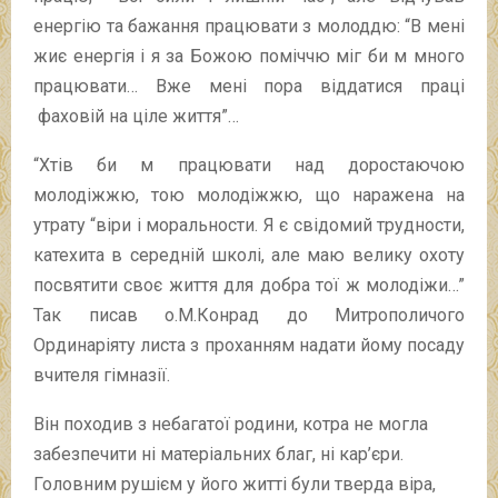
енергію та бажання працювати з молоддю: “В мені
жиє енергія і я за Божою поміччю міг би м много
працювати… Вже мені пора віддатися праці
фаховій на ціле життя”…
“Хтів би м працювати над доростаючою
молодіжжю, тою молодіжжю, що наражена на
утрату “віри і моральности. Я є свідомий трудности,
катехита в середній школі, але маю велику охоту
посвятити своє життя для добра тої ж молодіжи…”
Так писав о.М.Конрад до Митрополичого
Ординаріяту листа з проханням надати йому посаду
вчителя гімназії.
Він походив з небагатої родини, котра не могла
забезпечити ні матеріальних благ, ні кар’єри.
Головним рушієм у його житті були тверда віра,