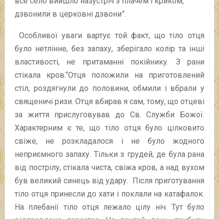
все село вийшло назустріч з плачем і криком,
дзвонили в церковні дзвони”.
Особливої уваги вартує той факт, що тіло отця
було нетлінне, без запаху, зберігало колір та інші
властивості, не притаманні покійнику. З рани
стікала кров.“Отця положили на приготовлений
стіл, роздягнули до половини, обмили і вбрали у
священичі ризи. Отця вбирав я сам, тому, що отцеві
за життя прислуговував до Св. Служби Божої.
Характерним є те, що тіло отця було цілковито
свіже, не розкладалося і не було жодного
неприємного запаху. Тільки з грудей, де була рана
від пострілу, стікала чиста, свіжа кров, а над вухом
був великий синець від удару. Після приготування
тіло отця принесли до хати і поклали на катафалок.
На плебанії тіло отця лежало цілу ніч. Тут було