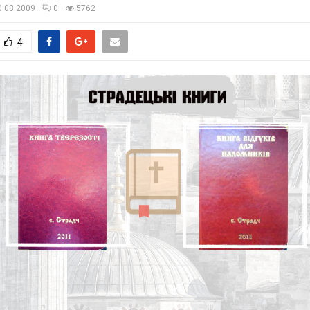
0.03.2009
0
5762
4