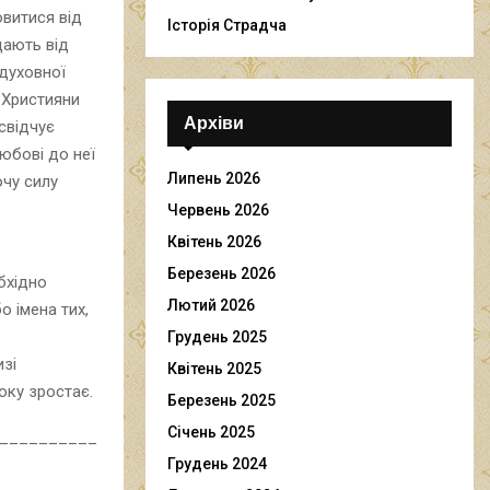
овитися від
Історія Страдча
дають від
 духовної
 Християни
Архіви
свідчує
юбові до неї
Липень 2026
ючу силу
Червень 2026
Квітень 2026
Березень 2026
бхідно
Лютий 2026
о імена тих,
Грудень 2025
изі
Квітень 2025
оку зростає.
Березень 2025
Січень 2025
__________
Грудень 2024