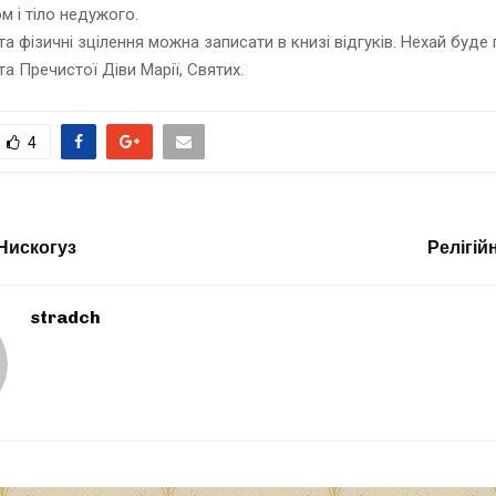
м і тіло недужого.
та фізичні зцілення можна записати в книзі відгуків. Нехай буд
та Пречистої Діви Марії, Святих.
4
Нискогуз
Релігій
stradch