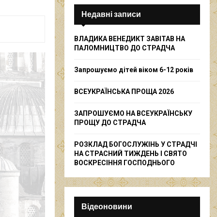
c
E
h
Недавні записи
f
A
o
ВЛАДИКА ВЕНЕДИКТ ЗАВІТАВ НА
r
R
ПАЛОМНИЦТВО ДО СТРАДЧА
:
C
Запрошуємо дітей віком 6-12 років
H
ВСЕУКРАЇНСЬКА ПРОЩА 2026
ЗАПРОШУЄМО НА ВСЕУКРАЇНСЬКУ
ПРОЩУ ДО СТРАДЧА
РОЗКЛАД БОГОСЛУЖІНЬ У СТРАДЧІ
НА СТРАСНИЙ ТИЖДЕНЬ І СВЯТО
ВОСКРЕСІННЯ ГОСПОДНЬОГО
Відеоновини