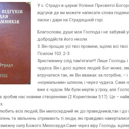
У с. Страдч в церкві Успіння Пресвятої Богор
відгуків де ви можете написати слова подяки
ласки і дари на Страдецькій горі.
Благослови, душе моя Господа і не забувай у
добродійств його ніколи.
3. Він прощає усі твої провини, зціляє всі твої
Псалом 103. 2-3:
Християнину слід пам’ятати!!! Лише Господь і
чудеса. Він і досі зцілює людей. Бог може, зв
втручатися так, як Він вважає за потрібне, – і
«нормальним» шляхом, і через чудеса. Саме 
вже є чудом. Ми були мертві у гріху, але Госп
а зробив нас новими створіннями (2 Коринтянам 5:17). Це – най
х.
любить всіх людей, Він милосердний як до праведників,так і до г
ілень та звільнень отримають ті люди, які правдиво наверталися
езмежну силу Божого Милосердя.Саме через віру Господь зціля