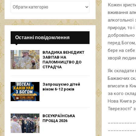
Кожен христи
вживання алк
алкогольної 
природи, то 
добровільно 
Останні повідомлення
перед Богом,
бере на себе
ВЛАДИКА ВЕНЕДИКТ
ЗАВІТАВ НА
хворій людині
ПАЛОМНИЦТВО ДО
СТРАДЧА
Як складати 
Бажаючих скл
Запрошуємо дітей
вписати в Кни
віком 6-12 років
за кого скла
Нова Книга ро
Тверезості” 
ВСЕУКРАЇНСЬКА
ПРОЩА 2026
__________
__________