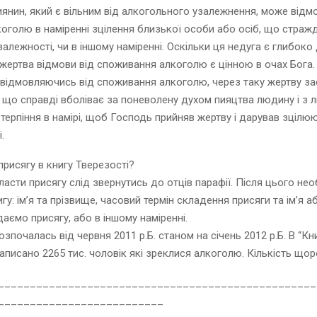
янин, який є вільним від алкогольного узалежнення, може відм
оголю в наміренні зцілення близької особи або осіб, що страж
залежності, чи в іншому наміренні. Оскільки ця недуга є глибоко
і жертва відмови від споживання алкоголю є цінною в очах Бога.
відмовляючись від споживання алкоголю, через таку жертву за
 що справді вболіває за поневолену духом пияцтва людину і з л
 терпіння в намірі, щоб Господь прийняв жертву і дарував зцілю
.
присягу в книгу Тверезості?
асти присягу слід звернутись до отців парафії. Після цього нео
гу: ім’я та прізвище, часовий термін складення присяги та ім’я аб
даємо присягу, або в іншому наміренні.
зпочалась від червня 2011 р.Б. станом на січень 2012 р.Б. В “Кн
записано 2265 тис. чоловік які зреклися алкоголю. Кількість щор
__________________________________________________
__________________________