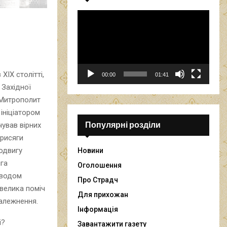
В
і
д
е
о
п
ХІХ столітті,
00:00
01:41
р
 Західної
о
 Митрополит
г
р
ініціатором
а
Популярні розділи
чував вірних
в
рисяги
а
одвигу
Новини
ч
га
Оголошення
оводом
Про Страдч
 велика поміч
Для прихожан
алежнення.
Інформація
і?
Завантажити газету