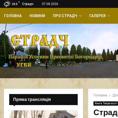
C
Страдч
07.08.2026
22.5
ГОЛОВНА
НОВИНИ
ПРО СТРАДЧ
ГАЛЕРЕЯ
Головна
Дл
Пряма трансляція
Книга Тверезості 
Страд