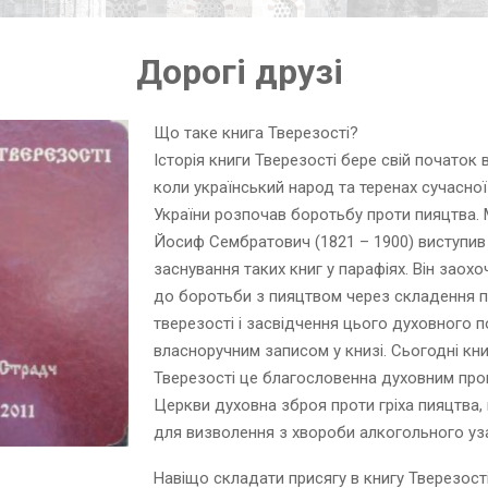
Дорогі друзі
Що таке книга Тверезості?
Історія книги Тверезості бере свій початок в 
коли український народ та теренах сучасної
України розпочав боротьбу проти пияцтва.
Йосиф Сембратович (1821 – 1900) виступив 
заснування таких книг у парафіях. Він заохо
до боротьби з пияцтвом через складення п
тверезості і засвідчення цього духовного п
власноручним записом у книзі. Сьогодні кни
Тверезості це благословенна духовним пр
Церкви духовна зброя проти гріха пияцтва,
для визволення з хвороби алкогольного уз
Навіщо складати присягу в книгу Тверезост