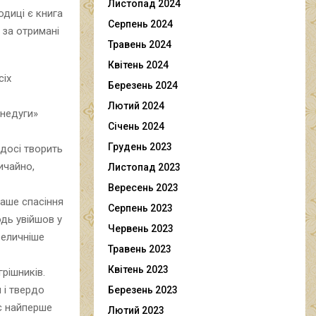
Листопад 2024
одиці є книга
Серпень 2024
 за отримані
Травень 2024
Квітень 2024
сіх
Березень 2024
Лютий 2024
 недуги»
Січень 2024
Грудень 2023
 досі творить
ичайно,
Листопад 2023
Вересень 2023
наше спасіння
Серпень 2023
одь увійшов у
Червень 2023
величніше
Травень 2023
Квітень 2023
рішників.
 і твердо
Березень 2023
є найперше
Лютий 2023