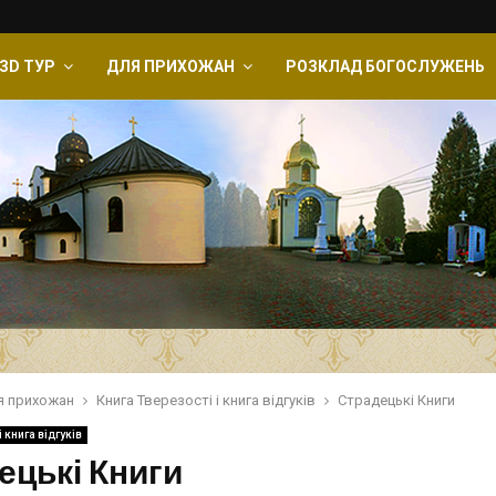
ЗD ТУР
ДЛЯ ПРИХОЖАН
РОЗКЛАД БОГОСЛУЖЕНЬ
я прихожан
Книга Тверезості і книга відгуків
Страдецькі Книги
і книга відгуків
ецькі Книги