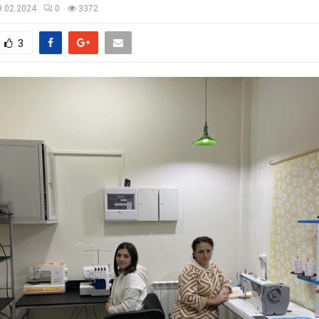
9.02.2024
0
3372
3