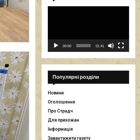
В
і
д
е
о
п
00:00
01:41
р
о
г
р
а
Популярні розділи
в
а
Новини
ч
Оголошення
Про Страдч
Для прихожан
Інформація
Завантажити газету