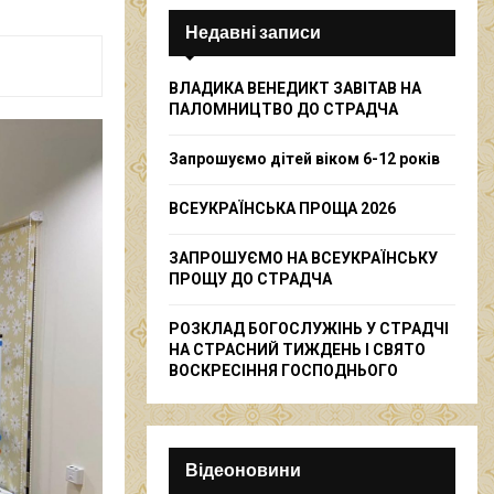
c
E
h
Недавні записи
f
A
o
ВЛАДИКА ВЕНЕДИКТ ЗАВІТАВ НА
r
R
ПАЛОМНИЦТВО ДО СТРАДЧА
:
C
Запрошуємо дітей віком 6-12 років
H
ВСЕУКРАЇНСЬКА ПРОЩА 2026
ЗАПРОШУЄМО НА ВСЕУКРАЇНСЬКУ
ПРОЩУ ДО СТРАДЧА
РОЗКЛАД БОГОСЛУЖІНЬ У СТРАДЧІ
НА СТРАСНИЙ ТИЖДЕНЬ І СВЯТО
ВОСКРЕСІННЯ ГОСПОДНЬОГО
Відеоновини