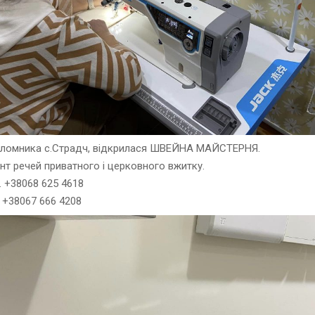
аломника с.Страдч, відкрилася ШВЕЙНА МАЙСТЕРНЯ.
нт речей приватного і церковного вжитку.
б. +38068 625 4618
. +38067 666 4208