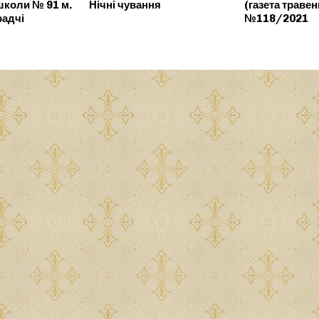
школи № 91 м.
Нічні чування
(газета травен
радчі
№118/2021