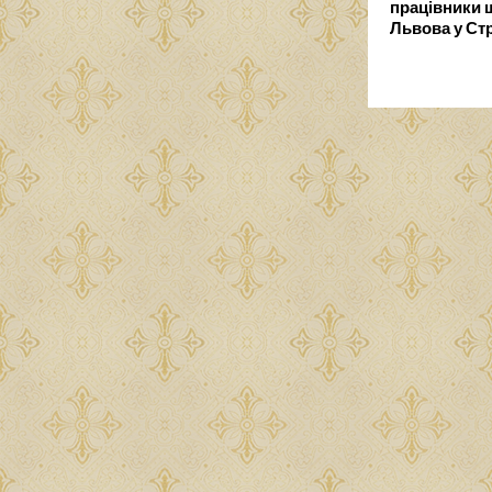
працівники 
Львова у Ст