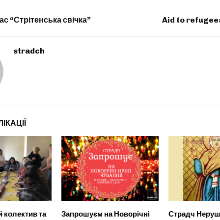
с “Стрітенська свічка”
Aid to refugee
stradch
ІКАЦІЇ
й колектив та
Запрошуєм на Новорічні
Страдч Неруш