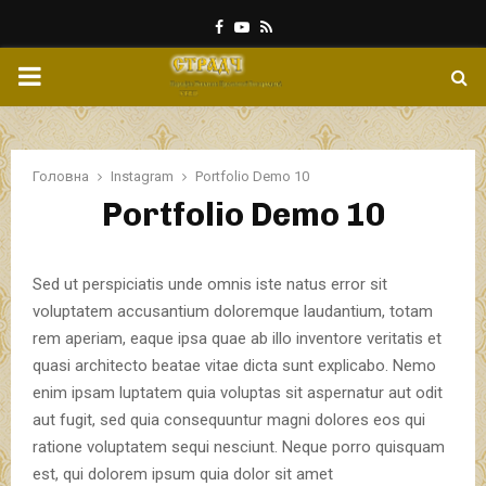
Facebook
Youtube
Rss
PRIMARY
MENU
Головна
Instagram
Portfolio Demo 10
Portfolio Demo 10
Sed ut perspiciatis unde omnis iste natus error sit
voluptatem accusantium doloremque laudantium, totam
rem aperiam, eaque ipsa quae ab illo inventore veritatis et
quasi architecto beatae vitae dicta sunt explicabo. Nemo
enim ipsam luptatem quia voluptas sit aspernatur aut odit
aut fugit, sed quia consequuntur magni dolores eos qui
ratione voluptatem sequi nesciunt. Neque porro quisquam
est, qui dolorem ipsum quia dolor sit amet