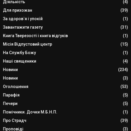
Діяльність
(4)
Для прихожан
(39)
За здоров`я і упокій
(1)
Завантажити газету
(31)
Книга Тверезості і книга відгуків
(1)
Місія Відпустовий центр
(15)
На Службу Божу
(1)
Наші священики
(4)
Новини
(234)
Новини
(3)
Оголошення
(53)
Парафія
(5)
Печери
(5)
Помічники. Дочки М.Б.Н.П.
(1)
Про Страдч
(39)
Проповіді
(3)